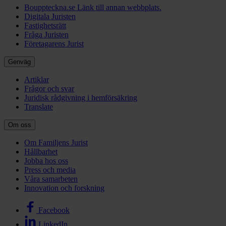
Bouppteckna.se
Länk till annan webbplats.
Digitala Juristen
Fastighetsrätt
Fråga Juristen
Företagarens Jurist
Genväg
Artiklar
Frågor och svar
Juridisk rådgivning i hemförsäkring
Translate
Om oss
Om Familjens Jurist
Hållbarhet
Jobba hos oss
Press och media
Våra samarbeten
Innovation och forskning
Facebook
LinkedIn