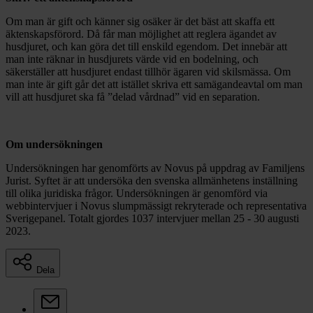
Om man är gift och känner sig osäker är det bäst att skaffa ett
äktenskapsförord. Då får man möjlighet att reglera ägandet av
husdjuret, och kan göra det till enskild egendom. Det innebär att
man inte räknar in husdjurets värde vid en bodelning, och
säkerställer att husdjuret endast tillhör ägaren vid skilsmässa. Om
man inte är gift går det att istället skriva ett samägandeavtal om man
vill att husdjuret ska få ”delad vårdnad” vid en separation.
Om undersökningen
Undersökningen har genomförts av Novus på uppdrag av Familjens
Jurist. Syftet är att undersöka den svenska allmänhetens inställning
till olika juridiska frågor. Undersökningen är genomförd via
webbintervjuer i Novus slumpmässigt rekryterade och representativa
Sverigepanel. Totalt gjordes 1037 intervjuer mellan 25 - 30 augusti
2023.
Dela