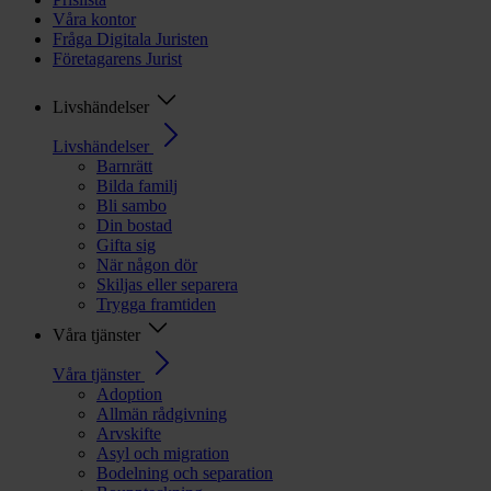
Våra kontor
Fråga Digitala Juristen
Företagarens Jurist
Livshändelser
Livshändelser
Barnrätt
Bilda familj
Bli sambo
Din bostad
Gifta sig
När någon dör
Skiljas eller separera
Trygga framtiden
Våra tjänster
Våra tjänster
Adoption
Allmän rådgivning
Arvskifte
Asyl och migration
Bodelning och separation