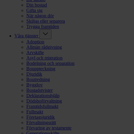
Din bostad
Gifta sig
När någon dör
Skiljas eller separera
Trygga framtiden
Våra tjänster
Adoption
Allmän rådgivning
Arvskifte
Asyl och migration
Bodelning och separation
Bouppteckning
Djuridik
Boutredning
Bygglov
Bostadstvister
Deklarationshjälp
Dödsboförvaltning
Framtidsfullmakt
Fullmakt
Företagsjuridik
Förvaltningsrätt
Förvaring av testamente
Generationsskifte