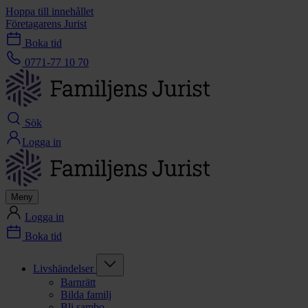
Hoppa till innehållet
Företagarens Jurist
Boka tid
0771-77 10 70
Sök
Logga in
Meny
Logga in
Boka tid
Livshändelser
Barnrätt
Bilda familj
Bli sambo