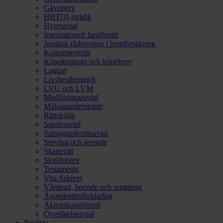
Gåvobrev
HBTQI-juridik
Hyresavtal
Internationell familjerätt
Juridisk rådgivning i hemförsäkring
Konsumenträtt
Köpekontrakt och köpebrev
Lagfart
Livsbesiktning®
LVU och LVM
Medlåntagaravtal
Målsägandebiträde
Rättshjälp
Samboavtal
Samäganderättsavtal
Servitut och arrende
Skatterätt
Skuldebrev
Testamente
Vita Arkivet
Vårdnad, boende och umgänge
Äganderättsförklaring
Äktenskapsförord
Överlåtelseavtal
Prislista