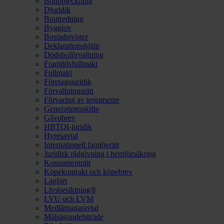
Bouppteckning
Djuridik
Boutredning
Bygglov
Bostadstvister
Deklarationshjälp
Dödsboförvaltning
Framtidsfullmakt
Fullmakt
Företagsjuridik
Förvaltningsrätt
Förvaring av testamente
Generationsskifte
Gåvobrev
HBTQI-juridik
Hyresavtal
Internationell familjerätt
Juridisk rådgivning i hemförsäkring
Konsumenträtt
Köpekontrakt och köpebrev
Lagfart
Livsbesiktning®
LVU och LVM
Medlåntagaravtal
Målsägandebiträde