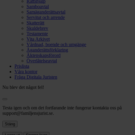
Rättshjälp
Samboavtal
Samäganderättsavtal
Servitut och arrende
Skatterätt
Skuldebrev
Testamente
Vita Arkivet
Vårdnad, boende och umgänge
Äganderättsförklaring
Äktenskapsförord
Överlåtelseavtal
Prislista
Våra kontor
Fråga Digitala Juristen
Nu blev det något fel!
Testa igen och om det fortfarande inte fungerar kontakta oss på
support@familjensjurist.se.
Stäng