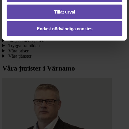
Det här kan vi hjälpa till med
Tillåt urval
Bilda familj
Bli sambo
Din bostad
Endast nödvändiga cookies
Juridik för företagare
När någon dör
Skiljas eller separera
Trygga framtiden
Våra priser
Våra tjänster
Våra jurister i Värnamo