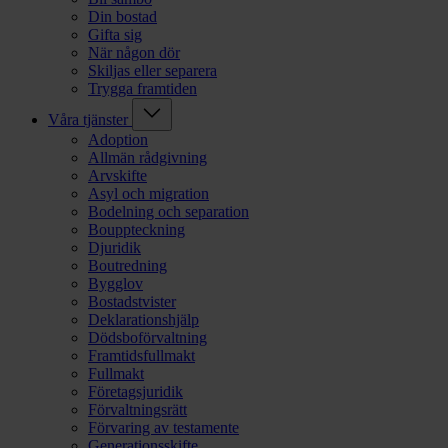
Din bostad
Gifta sig
När någon dör
Skiljas eller separera
Trygga framtiden
Våra tjänster
Adoption
Allmän rådgivning
Arvskifte
Asyl och migration
Bodelning och separation
Bouppteckning
Djuridik
Boutredning
Bygglov
Bostadstvister
Deklarationshjälp
Dödsboförvaltning
Framtidsfullmakt
Fullmakt
Företagsjuridik
Förvaltningsrätt
Förvaring av testamente
Generationsskifte