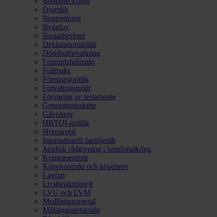
Bouppteckning
Djuridik
Boutredning
Bygglov
Bostadstvister
Deklarationshjälp
Dödsboförvaltning
Framtidsfullmakt
Fullmakt
Företagsjuridik
Förvaltningsrätt
Förvaring av testamente
Generationsskifte
Gåvobrev
HBTQI-juridik
Hyresavtal
Internationell familjerätt
Juridisk rådgivning i hemförsäkring
Konsumenträtt
Köpekontrakt och köpebrev
Lagfart
Livsbesiktning®
LVU och LVM
Medlåntagaravtal
Målsägandebiträde