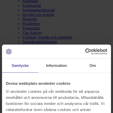
Rättshjälp
Samboavtal
Samäganderättsavtal
Servitut och arrende
Skatterätt
Skuldebrev
Testamente
Vita Arkivet
Vårdnad, boende och umgänge
Äganderättsförklaring
Äktenskapsförord
Överlåtelseavtal
Prislista
Våra kontor
Fråga Digitala Juristen
Samtycke
Information
Om
Nu blev det något fel!
Denna webbplats använder cookies
Testa igen och om det fortfarande inte fungerar kontakta oss på
Vi använder cookies på vår webbsida för att anpassa
support@familjensjurist.se.
innehållet och annonserna till användarna, tillhandahålla
funktioner för sociala medier och analysera vår trafik. Vi
Stäng
vidarebefordrar även sådana cookies och annan