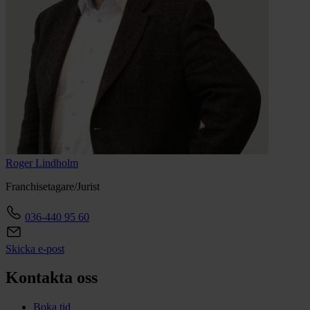
Roger
Lindholm
Franchisetagare/Jurist
036-440 95 60
Skicka e-post
Kontakta oss
Boka tid