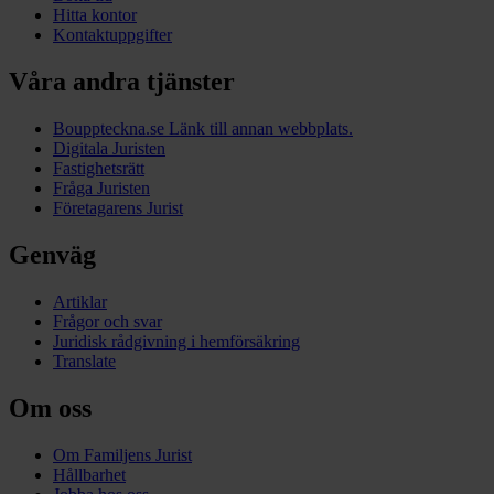
Hitta kontor
Kontaktuppgifter
Våra andra tjänster
Bouppteckna.se
Länk till annan webbplats.
Digitala Juristen
Fastighetsrätt
Fråga Juristen
Företagarens Jurist
Genväg
Artiklar
Frågor och svar
Juridisk rådgivning i hemförsäkring
Translate
Om oss
Om Familjens Jurist
Hållbarhet