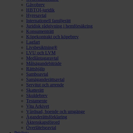
Gåvobrev
HBTQI-juridik
Hyresavtal
Internationell familjerätt
Juridisk rådgivning i hemförsäkring
Konsumenträtt
Köpekontrakt och köpebrev
Lagfart
Livsbesiktning®
LVU och LVM
Medlåntagaravtal
Målsägandebiträde
Rättshjälp
Samboavtal
Samäganderättsavtal
Servitut och arrende
Skatterätt
Skuldebrev
Testamente
Vita Arkivet
Vårdnad, boende och umgänge
Äganderättsförklaring
Äktenskapsförord
Överlåtelseavtal
Prislista