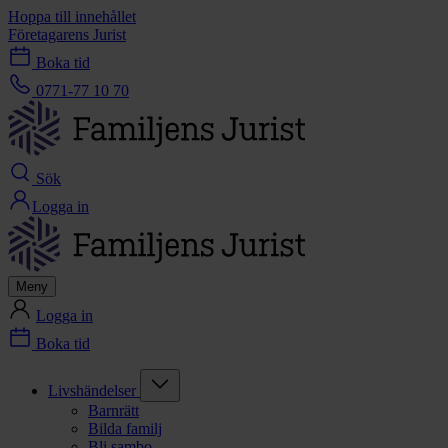
Hoppa till innehållet
Företagarens Jurist
Boka tid
0771-77 10 70
Sök
Logga in
Meny
Logga in
Boka tid
Livshändelser
Barnrätt
Bilda familj
Bli sambo