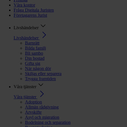
Våra kontor
Fråga Digitala Juristen
Företagarens Jurist
Livshändelser
Livshändelser
Barnrätt
Bilda familj
Bli sambo
Din bostad
Gifta sig
När någon dör
Skiljas eller separera
Trygga framtiden
Våra tjänster
Våra tjänster
Adoption
Allmän rådgivning
Arvskifte
Asyl och migration
Bodelning och separation