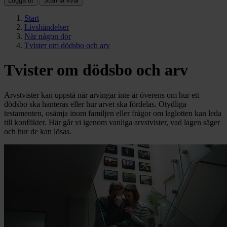
Logga ut
Stanna kvar
Start
Livshändelser
När någon dör
Tvister om dödsbo och arv
Tvister om dödsbo och arv
Arvstvister kan uppstå när arvingar inte är överens om hur ett
dödsbo ska hanteras eller hur arvet ska fördelas. Otydliga
testamenten, osämja inom familjen eller frågor om laglotten kan leda
till konflikter. Här går vi igenom vanliga arvstvister, vad lagen säger
och hur de kan lösas.