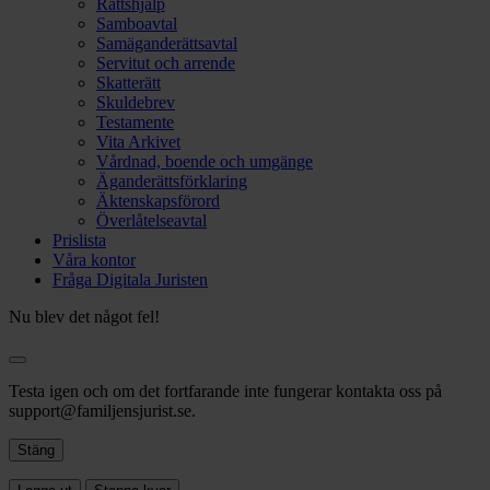
Rättshjälp
Samboavtal
Samäganderättsavtal
Servitut och arrende
Skatterätt
Skuldebrev
Testamente
Vita Arkivet
Vårdnad, boende och umgänge
Äganderättsförklaring
Äktenskapsförord
Överlåtelseavtal
Prislista
Våra kontor
Fråga Digitala Juristen
Nu blev det något fel!
Testa igen och om det fortfarande inte fungerar kontakta oss på
support@familjensjurist.se.
Stäng