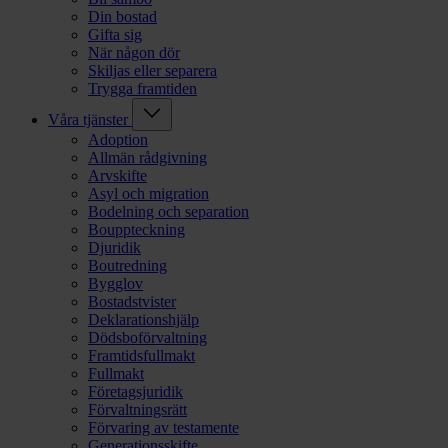
Din bostad
Gifta sig
När någon dör
Skiljas eller separera
Trygga framtiden
Våra tjänster
Adoption
Allmän rådgivning
Arvskifte
Asyl och migration
Bodelning och separation
Bouppteckning
Djuridik
Boutredning
Bygglov
Bostadstvister
Deklarationshjälp
Dödsboförvaltning
Framtidsfullmakt
Fullmakt
Företagsjuridik
Förvaltningsrätt
Förvaring av testamente
Generationsskifte