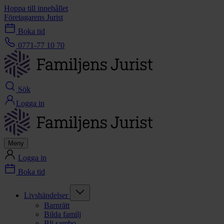
Hoppa till innehållet
Företagarens Jurist
Boka tid
0771-77 10 70
Sök
Logga in
Meny
Logga in
Boka tid
Livshändelser
Barnrätt
Bilda familj
Bli sambo