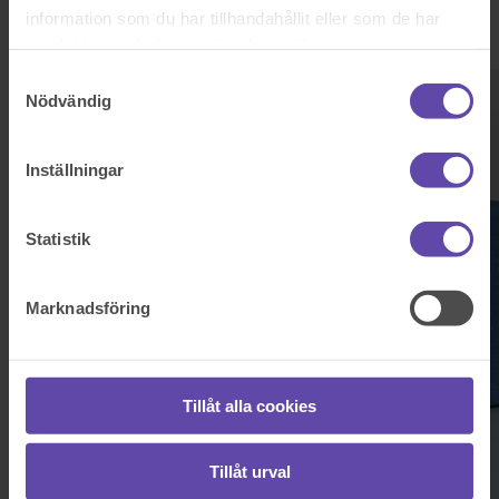
Arvskifte som inte godkänns – Om en eller flera arvingar inte
information som du har tillhandahållit eller som de har
godkänner arvskiftet kan processen dra ut på tiden eller leda
till juridiska åtgärder.
samlat in när du har använt deras tjänster.
Samtyckesval
Nödvändig
Inställningar
Statistik
Marknadsföring
Tillåt alla cookies
Tillåt urval