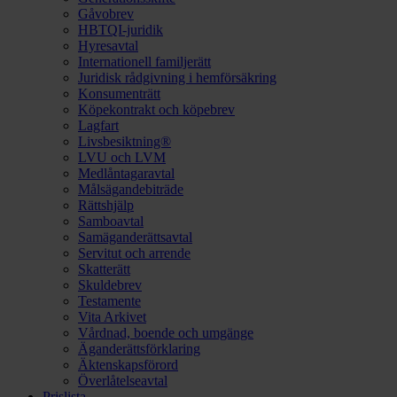
Gåvobrev
HBTQI-juridik
Hyresavtal
Internationell familjerätt
Juridisk rådgivning i hemförsäkring
Konsumenträtt
Köpekontrakt och köpebrev
Lagfart
Livsbesiktning®
LVU och LVM
Medlåntagaravtal
Målsägandebiträde
Rättshjälp
Samboavtal
Samäganderättsavtal
Servitut och arrende
Skatterätt
Skuldebrev
Testamente
Vita Arkivet
Vårdnad, boende och umgänge
Äganderättsförklaring
Äktenskapsförord
Överlåtelseavtal
Prislista