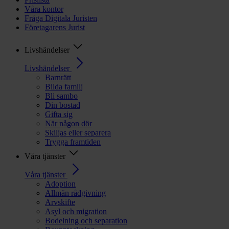
Våra kontor
Fråga Digitala Juristen
Företagarens Jurist
Livshändelser
Livshändelser
Barnrätt
Bilda familj
Bli sambo
Din bostad
Gifta sig
När någon dör
Skiljas eller separera
Trygga framtiden
Våra tjänster
Våra tjänster
Adoption
Allmän rådgivning
Arvskifte
Asyl och migration
Bodelning och separation