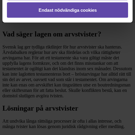
Endast nödvändiga cookies
Vad säger lagen om arvstvister?
Svensk lag ger tydliga riktlinjer för hur arvstvister ska hanteras.
Ärvdabalken reglerar hur arv ska fördelas och vilka rättigheter
arvingarna har. För att ett testamente ska vara giltigt måste det
uppfylla lagens formkrav, och om det finns misstankar om att
testamentet är ogiltigt kan det klandras inom sex månader. Dessutom
kan inte laglotten testamenteras bort – bröstarvingar har alltid rätt till
sin del av arvet, oavsett vad som står i testamentet. Om arvingarna
inte kan enas om arvskiftet kan tingsrätten utse en boutredningsman
eller skiftesman för att fatta beslut. Skulle konflikten bestå, kan en
domstol slutligen avgöra tvisten.
Lösningar på arvstvister
Att undvika långa rättsliga processer är ofta i allas intresse, och
många tvister kan lösas genom juridisk rådgivning eller medling.