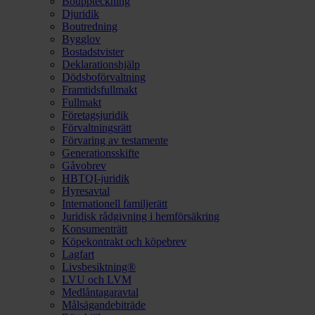
Bouppteckning
Djuridik
Boutredning
Bygglov
Bostadstvister
Deklarationshjälp
Dödsboförvaltning
Framtidsfullmakt
Fullmakt
Företagsjuridik
Förvaltningsrätt
Förvaring av testamente
Generationsskifte
Gåvobrev
HBTQI-juridik
Hyresavtal
Internationell familjerätt
Juridisk rådgivning i hemförsäkring
Konsumenträtt
Köpekontrakt och köpebrev
Lagfart
Livsbesiktning®
LVU och LVM
Medlåntagaravtal
Målsägandebiträde