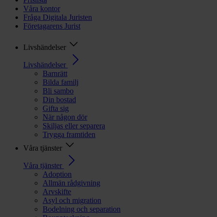
Våra kontor
Fråga Digitala Juristen
Företagarens Jurist
Livshändelser
Livshändelser
Barnrätt
Bilda familj
Bli sambo
Din bostad
Gifta sig
När någon dör
Skiljas eller separera
Trygga framtiden
Våra tjänster
Våra tjänster
Adoption
Allmän rådgivning
Arvskifte
Asyl och migration
Bodelning och separation