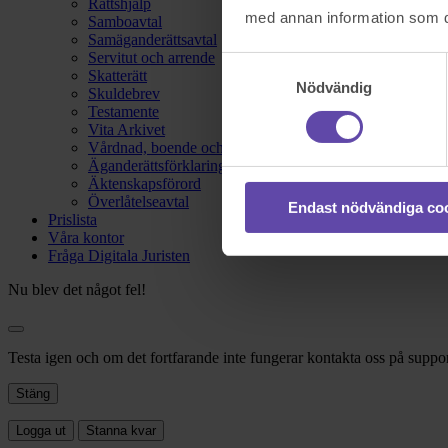
Rättshjälp
med annan information som du 
Samboavtal
Samäganderättsavtal
Servitut och arrende
Samtyckesval
Skatterätt
Nödvändig
Skuldebrev
Testamente
Vita Arkivet
Vårdnad, boende och umgänge
Äganderättsförklaring
Äktenskapsförord
Överlåtelseavtal
Endast nödvändiga co
Prislista
Våra kontor
Fråga Digitala Juristen
Nu blev det något fel!
Testa igen och om det fortfarande inte fungerar kontakta oss på suppor
Stäng
Logga ut
Stanna kvar