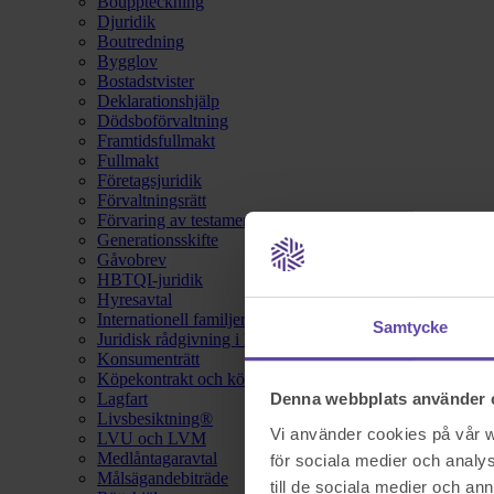
Bouppteckning
Djuridik
Boutredning
Bygglov
Bostadstvister
Deklarationshjälp
Dödsboförvaltning
Framtidsfullmakt
Fullmakt
Företagsjuridik
Förvaltningsrätt
Förvaring av testamente
Generationsskifte
Gåvobrev
HBTQI-juridik
Hyresavtal
Internationell familjerätt
Samtycke
Juridisk rådgivning i hemförsäkring
Konsumenträtt
Köpekontrakt och köpebrev
Lagfart
Denna webbplats använder 
Livsbesiktning®
Vi använder cookies på vår we
LVU och LVM
Medlåntagaravtal
för sociala medier och analys
Målsägandebiträde
till de sociala medier och a