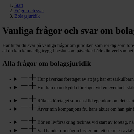
Start
Frågor och svar
Bolagsjuridik
Vanliga frågor och svar om bola
Här hittar du svar på vanliga frågor om juridiken som rör dig som före
att du kan känna dig trygg i beslut som påverkar både din verksamhet 
Alla frågor om bolagsjuridik
Hur påverkas företaget av att jag har ett särkullbarn
Hur kan man skydda företaget vid en eventuell ski
Räknas företaget som enskild egendom om det start
Ärver min kompanjons fru hans aktier om han går 
Bör en livförsäkring tecknas vid start av företag, n
Vad händer om någon bryter mot ett sekretessavtal