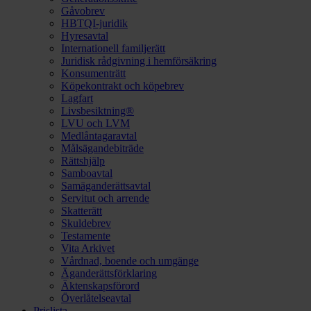
Gåvobrev
HBTQI-juridik
Hyresavtal
Internationell familjerätt
Juridisk rådgivning i hemförsäkring
Konsumenträtt
Köpekontrakt och köpebrev
Lagfart
Livsbesiktning®
LVU och LVM
Medlåntagaravtal
Målsägandebiträde
Rättshjälp
Samboavtal
Samäganderättsavtal
Servitut och arrende
Skatterätt
Skuldebrev
Testamente
Vita Arkivet
Vårdnad, boende och umgänge
Äganderättsförklaring
Äktenskapsförord
Överlåtelseavtal
Prislista