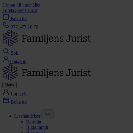
Hoppa till innehållet
Företagarens Jurist
Boka tid
0771-77 10 70
Sök
Logga in
Meny
Logga in
Boka tid
Livshändelser
Barnrätt
Bilda familj
Bli sambo