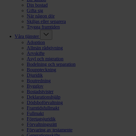
Din bostad
Gifta sig
När någon dör
Skiljas eller separera
Trygga framtiden
Våra tjänster
Adoption
Allmän rådgivning
Arvskifte
Asyl och migration
Bodelning och separation
Bouppteckning
Djuridik
Boutredning
Bygglov
Bostadstvister
Deklarationshjälp
Dödsboförvaltning
Framtidsfullmakt
Fullmakt
Företagsjuridik
Förvaltningsrätt
Förvaring av testamente
Generationsskifte