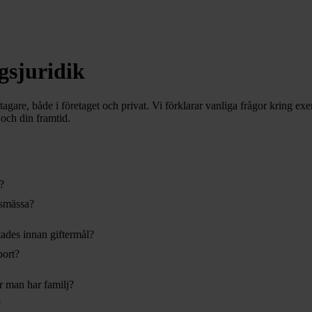
gsjuridik
tagare, både i företaget och privat. Vi förklarar vanliga frågor kring e
och din framtid.
?
lsmässa?
ades innan giftermål?
bort?
är man har familj?
?