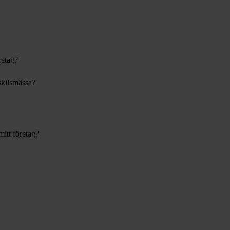
retag?
 skilsmässa?
mitt företag?