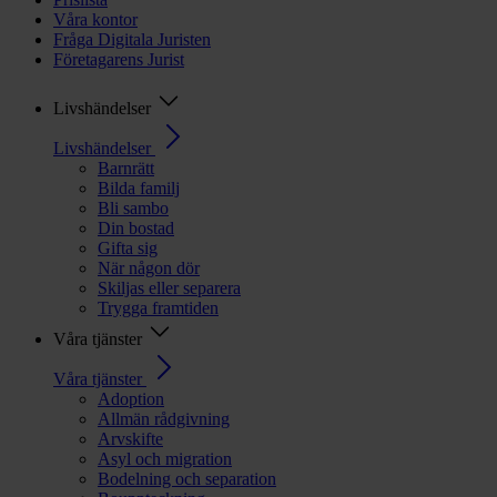
Våra kontor
Fråga Digitala Juristen
Företagarens Jurist
Livshändelser
Livshändelser
Barnrätt
Bilda familj
Bli sambo
Din bostad
Gifta sig
När någon dör
Skiljas eller separera
Trygga framtiden
Våra tjänster
Våra tjänster
Adoption
Allmän rådgivning
Arvskifte
Asyl och migration
Bodelning och separation