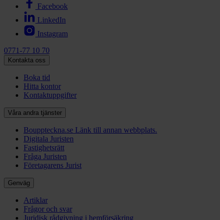
Facebook
LinkedIn
Instagram
0771-77 10 70
Kontakta oss
Boka tid
Hitta kontor
Kontaktuppgifter
Våra andra tjänster
Bouppteckna.se
Länk till annan webbplats.
Digitala Juristen
Fastighetsrätt
Fråga Juristen
Företagarens Jurist
Genväg
Artiklar
Frågor och svar
Juridisk rådgivning i hemförsäkring