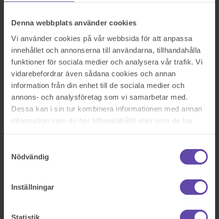
Rättshjälp
Samboavtal
Samäganderättsavtal
Denna webbplats använder cookies
Servitut och arrende
Skatterätt
Vi använder cookies på vår webbsida för att anpassa
Skuldebrev
innehållet och annonserna till användarna, tillhandahålla
Testamente
funktioner för sociala medier och analysera vår trafik. Vi
Vita Arkivet
Vårdnad, boende och umgänge
vidarebefordrar även sådana cookies och annan
Äganderättsförklaring
information från din enhet till de sociala medier och
Äktenskapsförord
annons- och analysföretag som vi samarbetar med.
Överlåtelseavtal
Prislista
Dessa kan i sin tur kombinera informationen med annan
Våra kontor
information som du har tillhandahållit eller som de har
Fråga Digitala Juristen
samlat in när du har använt deras tjänster.
Nu blev det något fel!
Samtyckesval
Nödvändig
Testa igen och om det fortfarande inte fungerar kontakta oss på
support@familjensjurist.se.
Inställningar
Stäng
Statistik