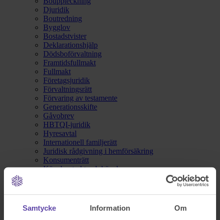
Bouppteckning
Djuridik
Boutredning
Bygglov
Bostadstvister
Deklarationshjälp
Dödsboförvaltning
Framtidsfullmakt
Fullmakt
Företagsjuridik
Förvaltningsrätt
Förvaring av testamente
Generationsskifte
Gåvobrev
HBTQI-juridik
Hyresavtal
Internationell familjerätt
Juridisk rådgivning i hemförsäkring
Konsumenträtt
Köpekontrakt och köpebrev
Lagfart
Livsbesiktning®
LVU och LVM
Medlåntagaravtal
Samtycke
Information
Om
Målsägandebiträde