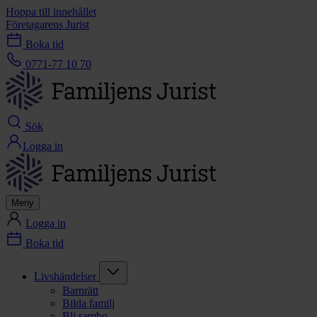
Hoppa till innehållet
Företagarens Jurist
Boka tid
0771-77 10 70
Sök
Logga in
Meny
Logga in
Boka tid
Livshändelser
Barnrätt
Bilda familj
Bli sambo