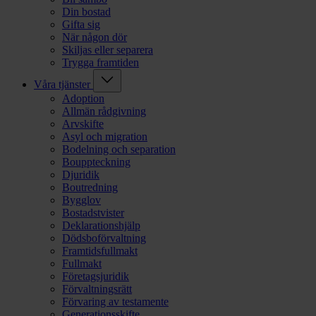
Din bostad
Gifta sig
När någon dör
Skiljas eller separera
Trygga framtiden
Våra tjänster
Adoption
Allmän rådgivning
Arvskifte
Asyl och migration
Bodelning och separation
Bouppteckning
Djuridik
Boutredning
Bygglov
Bostadstvister
Deklarationshjälp
Dödsboförvaltning
Framtidsfullmakt
Fullmakt
Företagsjuridik
Förvaltningsrätt
Förvaring av testamente
Generationsskifte