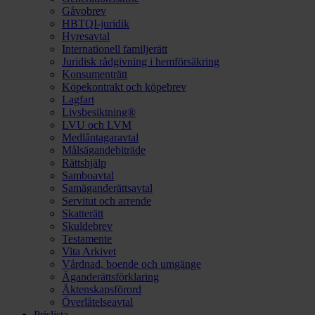
Gåvobrev
HBTQI-juridik
Hyresavtal
Internationell familjerätt
Juridisk rådgivning i hemförsäkring
Konsumenträtt
Köpekontrakt och köpebrev
Lagfart
Livsbesiktning®
LVU och LVM
Medlåntagaravtal
Målsägandebiträde
Rättshjälp
Samboavtal
Samäganderättsavtal
Servitut och arrende
Skatterätt
Skuldebrev
Testamente
Vita Arkivet
Vårdnad, boende och umgänge
Äganderättsförklaring
Äktenskapsförord
Överlåtelseavtal
Prislista