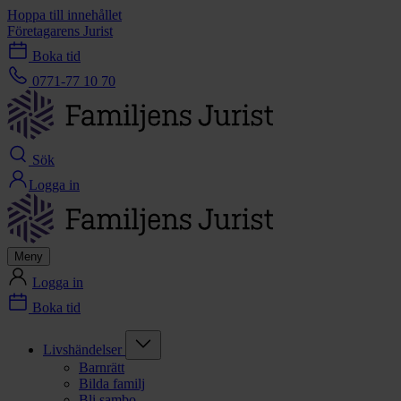
Hoppa till innehållet
Företagarens Jurist
Boka tid
0771-77 10 70
Sök
Logga in
Meny
Logga in
Boka tid
Livshändelser
Barnrätt
Bilda familj
Bli sambo