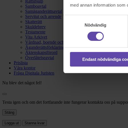
Rättshjälp
med annan information som du 
Samboavtal
Samäganderättsavtal
Servitut och arrende
Samtyckesval
Skatterätt
Nödvändig
Skuldebrev
Testamente
Vita Arkivet
Vårdnad, boende och umgänge
Äganderättsförklaring
Äktenskapsförord
Överlåtelseavtal
Endast nödvändiga co
Prislista
Våra kontor
Fråga Digitala Juristen
Nu blev det något fel!
Testa igen och om det fortfarande inte fungerar kontakta oss på suppor
Stäng
Logga ut
Stanna kvar