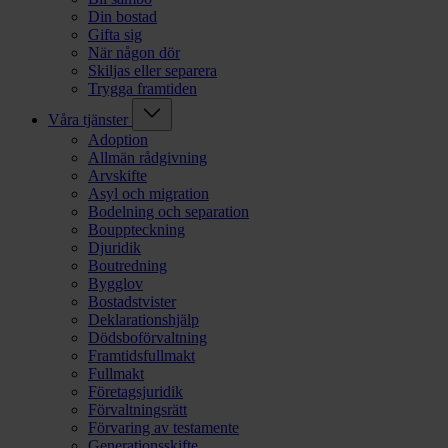
Din bostad
Gifta sig
När någon dör
Skiljas eller separera
Trygga framtiden
Våra tjänster
Adoption
Allmän rådgivning
Arvskifte
Asyl och migration
Bodelning och separation
Bouppteckning
Djuridik
Boutredning
Bygglov
Bostadstvister
Deklarationshjälp
Dödsboförvaltning
Framtidsfullmakt
Fullmakt
Företagsjuridik
Förvaltningsrätt
Förvaring av testamente
Generationsskifte