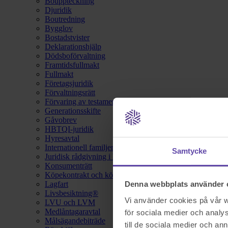
Bouppteckning
Djuridik
Boutredning
Bygglov
Bostadstvister
Deklarationshjälp
Dödsboförvaltning
Framtidsfullmakt
Fullmakt
Företagsjuridik
Förvaltningsrätt
Förvaring av testamente
Generationsskifte
Gåvobrev
HBTQI-juridik
Hyresavtal
Internationell familjerätt
Samtycke
Juridisk rådgivning i hemförsäkring
Konsumenträtt
Köpekontrakt och köpebrev
Lagfart
Denna webbplats använder 
Livsbesiktning®
Vi använder cookies på vår we
LVU och LVM
Medlåntagaravtal
för sociala medier och analys
Målsägandebiträde
till de sociala medier och a