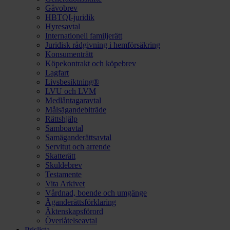
Gåvobrev
HBTQI-juridik
Hyresavtal
Internationell familjerätt
Juridisk rådgivning i hemförsäkring
Konsumenträtt
Köpekontrakt och köpebrev
Lagfart
Livsbesiktning®
LVU och LVM
Medlåntagaravtal
Målsägandebiträde
Rättshjälp
Samboavtal
Samäganderättsavtal
Servitut och arrende
Skatterätt
Skuldebrev
Testamente
Vita Arkivet
Vårdnad, boende och umgänge
Äganderättsförklaring
Äktenskapsförord
Överlåtelseavtal
Prislista