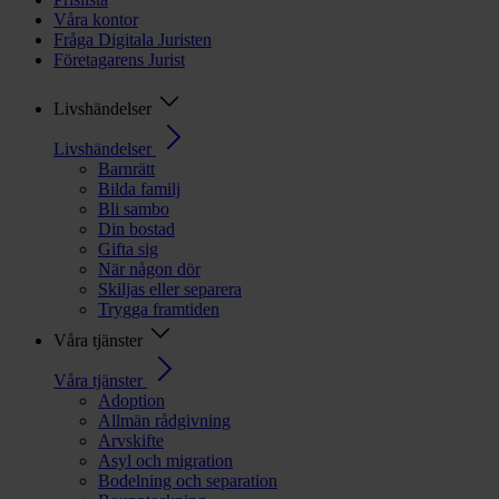
Våra kontor
Fråga Digitala Juristen
Företagarens Jurist
Livshändelser
Livshändelser
Barnrätt
Bilda familj
Bli sambo
Din bostad
Gifta sig
När någon dör
Skiljas eller separera
Trygga framtiden
Våra tjänster
Våra tjänster
Adoption
Allmän rådgivning
Arvskifte
Asyl och migration
Bodelning och separation