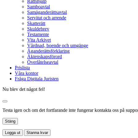
Rättshjälp
Samboavtal
Samäganderättsavtal
Servitut och arrende
Skatterätt
Skuldebrev
Testamente
Vita Arkivet
Vårdnad, boende och umgänge
Äganderättsförklaring
Äktenskapsförord
Överlåtelseavtal
Prislista
Våra kontor
Fråga Digitala Juristen
Nu blev det något fel!
Testa igen och om det fortfarande inte fungerar kontakta oss på suppor
Stäng
Logga ut
Stanna kvar