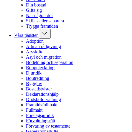
Din bostad
Gifta sig
När någon dör
Skiljas eller separera
Trygga framtiden
Våra tjänster
Adoption
Allmän rådgivning
Arvskifte
Asyl och migration
Bodelning och separation
Bouppteckning
Djuridik
Boutredning
Bygglov
Bostadstvister
Deklarationshjälp
Dödsboförvaltning
Framtidsfullmakt
Fullmakt
Företagsjuridik
Förvaltningsrätt
Förvaring av testamente
Generationsskifte