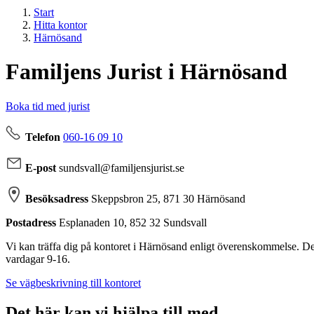
Start
Hitta kontor
Härnösand
Familjens Jurist i
Härnösand
Boka tid med jurist
Telefon
060-16 09 10
E-post
sundsvall@familjensjurist.se
Besöksadress
Skeppsbron 25,
871 30 Härnösand
Postadress
Esplanaden 10,
852 32 Sundsvall
Vi kan träffa dig på kontoret i Härnösand enligt överenskommelse. De
vardagar 9-16.
Se vägbeskrivning till kontoret
Det här kan vi hjälpa till med