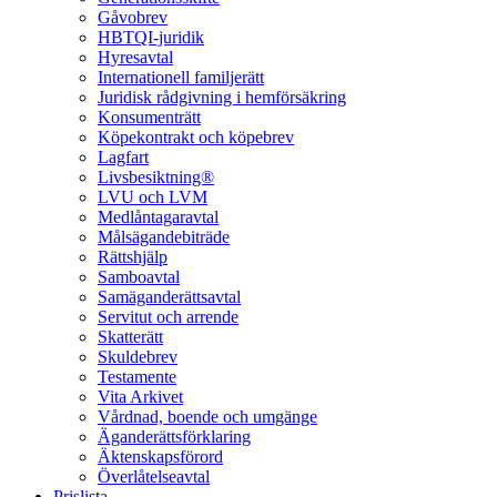
Gåvobrev
HBTQI-juridik
Hyresavtal
Internationell familjerätt
Juridisk rådgivning i hemförsäkring
Konsumenträtt
Köpekontrakt och köpebrev
Lagfart
Livsbesiktning®
LVU och LVM
Medlåntagaravtal
Målsägandebiträde
Rättshjälp
Samboavtal
Samäganderättsavtal
Servitut och arrende
Skatterätt
Skuldebrev
Testamente
Vita Arkivet
Vårdnad, boende och umgänge
Äganderättsförklaring
Äktenskapsförord
Överlåtelseavtal
Prislista