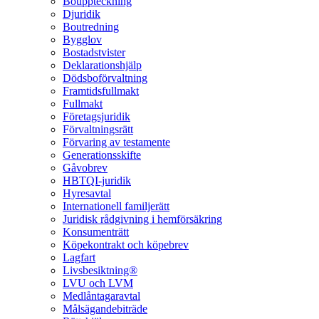
Bouppteckning
Djuridik
Boutredning
Bygglov
Bostadstvister
Deklarationshjälp
Dödsboförvaltning
Framtidsfullmakt
Fullmakt
Företagsjuridik
Förvaltningsrätt
Förvaring av testamente
Generationsskifte
Gåvobrev
HBTQI-juridik
Hyresavtal
Internationell familjerätt
Juridisk rådgivning i hemförsäkring
Konsumenträtt
Köpekontrakt och köpebrev
Lagfart
Livsbesiktning®
LVU och LVM
Medlåntagaravtal
Målsägandebiträde