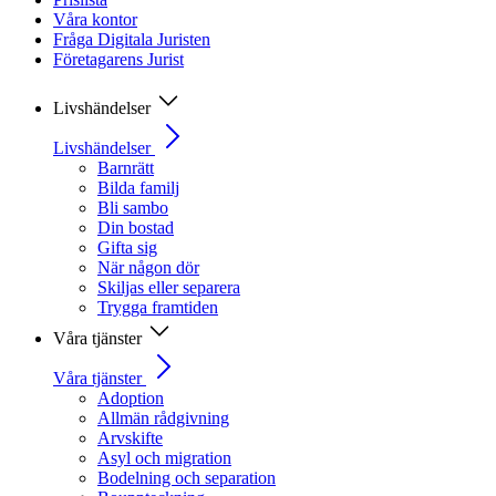
Våra kontor
Fråga Digitala Juristen
Företagarens Jurist
Livshändelser
Livshändelser
Barnrätt
Bilda familj
Bli sambo
Din bostad
Gifta sig
När någon dör
Skiljas eller separera
Trygga framtiden
Våra tjänster
Våra tjänster
Adoption
Allmän rådgivning
Arvskifte
Asyl och migration
Bodelning och separation