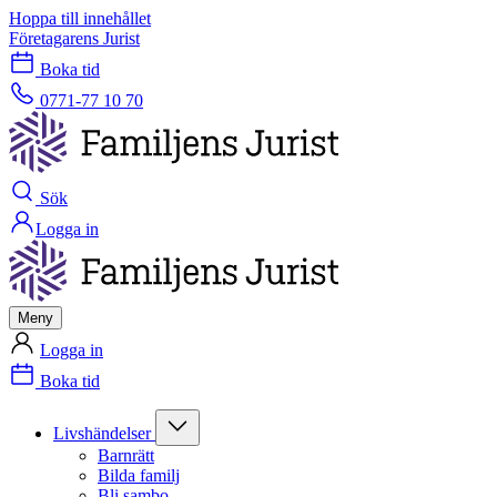
Hoppa till innehållet
Företagarens Jurist
Boka tid
0771-77 10 70
Sök
Logga in
Meny
Logga in
Boka tid
Livshändelser
Barnrätt
Bilda familj
Bli sambo