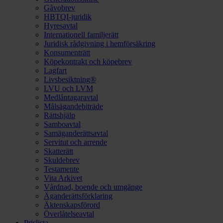
Gåvobrev
HBTQI-juridik
Hyresavtal
Internationell familjerätt
Juridisk rådgivning i hemförsäkring
Konsumenträtt
Köpekontrakt och köpebrev
Lagfart
Livsbesiktning®
LVU och LVM
Medlåntagaravtal
Målsägandebiträde
Rättshjälp
Samboavtal
Samäganderättsavtal
Servitut och arrende
Skatterätt
Skuldebrev
Testamente
Vita Arkivet
Vårdnad, boende och umgänge
Äganderättsförklaring
Äktenskapsförord
Överlåtelseavtal
Prislista