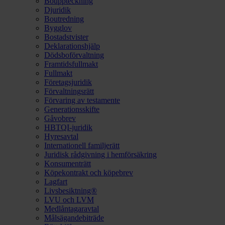
Bouppteckning
Djuridik
Boutredning
Bygglov
Bostadstvister
Deklarationshjälp
Dödsboförvaltning
Framtidsfullmakt
Fullmakt
Företagsjuridik
Förvaltningsrätt
Förvaring av testamente
Generationsskifte
Gåvobrev
HBTQI-juridik
Hyresavtal
Internationell familjerätt
Juridisk rådgivning i hemförsäkring
Konsumenträtt
Köpekontrakt och köpebrev
Lagfart
Livsbesiktning®
LVU och LVM
Medlåntagaravtal
Målsägandebiträde