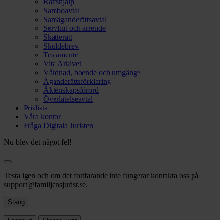
Rättshjälp
Samboavtal
Samäganderättsavtal
Servitut och arrende
Skatterätt
Skuldebrev
Testamente
Vita Arkivet
Vårdnad, boende och umgänge
Äganderättsförklaring
Äktenskapsförord
Överlåtelseavtal
Prislista
Våra kontor
Fråga Digitala Juristen
Nu blev det något fel!
Testa igen och om det fortfarande inte fungerar kontakta oss på
support@familjensjurist.se.
Stäng