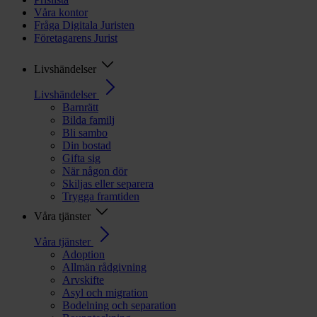
Våra kontor
Fråga Digitala Juristen
Företagarens Jurist
Livshändelser
Livshändelser
Barnrätt
Bilda familj
Bli sambo
Din bostad
Gifta sig
När någon dör
Skiljas eller separera
Trygga framtiden
Våra tjänster
Våra tjänster
Adoption
Allmän rådgivning
Arvskifte
Asyl och migration
Bodelning och separation