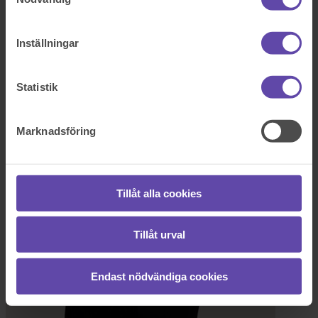
Frida
Bengtsson
Inställningar
Senior jurist
031-85 98 06
Statistik
Skicka e-post
Marknadsföring
Tillåt alla cookies
Tillåt urval
Endast nödvändiga cookies