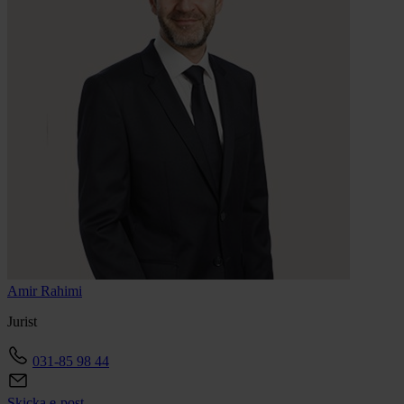
Amir
Rahimi
Jurist
031-85 98 44
Skicka e-post