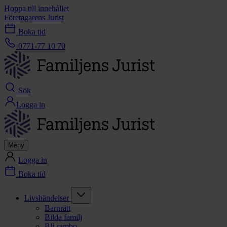
Hoppa till innehållet
Företagarens Jurist
Boka tid
0771-77 10 70
Sök
Logga in
Meny
Logga in
Boka tid
Livshändelser
Barnrätt
Bilda familj
Bli sambo