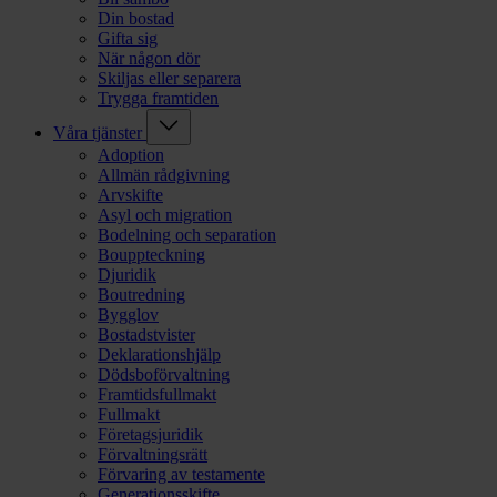
Din bostad
Gifta sig
När någon dör
Skiljas eller separera
Trygga framtiden
Våra tjänster
Adoption
Allmän rådgivning
Arvskifte
Asyl och migration
Bodelning och separation
Bouppteckning
Djuridik
Boutredning
Bygglov
Bostadstvister
Deklarationshjälp
Dödsboförvaltning
Framtidsfullmakt
Fullmakt
Företagsjuridik
Förvaltningsrätt
Förvaring av testamente
Generationsskifte