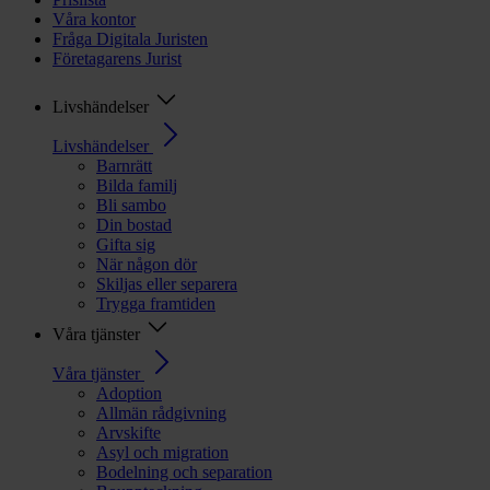
Våra kontor
Fråga Digitala Juristen
Företagarens Jurist
Livshändelser
Livshändelser
Barnrätt
Bilda familj
Bli sambo
Din bostad
Gifta sig
När någon dör
Skiljas eller separera
Trygga framtiden
Våra tjänster
Våra tjänster
Adoption
Allmän rådgivning
Arvskifte
Asyl och migration
Bodelning och separation