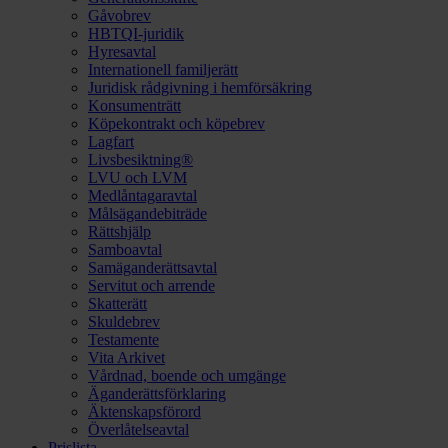
Gåvobrev
HBTQI-juridik
Hyresavtal
Internationell familjerätt
Juridisk rådgivning i hemförsäkring
Konsumenträtt
Köpekontrakt och köpebrev
Lagfart
Livsbesiktning®
LVU och LVM
Medlåntagaravtal
Målsägandebiträde
Rättshjälp
Samboavtal
Samäganderättsavtal
Servitut och arrende
Skatterätt
Skuldebrev
Testamente
Vita Arkivet
Vårdnad, boende och umgänge
Äganderättsförklaring
Äktenskapsförord
Överlåtelseavtal
Prislista