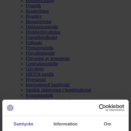
Bouppteckning
Djuridik
Boutredning
Bygglov
Bostadstvister
Deklarationshjälp
Dödsboförvaltning
Framtidsfullmakt
Fullmakt
Företagsjuridik
Förvaltningsrätt
Förvaring av testamente
Generationsskifte
Gåvobrev
HBTQI-juridik
Hyresavtal
Internationell familjerätt
Juridisk rådgivning i hemförsäkring
Konsumenträtt
Köpekontrakt och köpebrev
Lagfart
Livsbesiktning®
LVU och LVM
Medlåntagaravtal
Samtycke
Information
Om
Målsägandebiträde