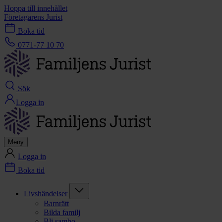
Hoppa till innehållet
Företagarens Jurist
Boka tid
0771-77 10 70
Sök
Logga in
Meny
Logga in
Boka tid
Livshändelser
Barnrätt
Bilda familj
Bli sambo