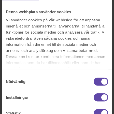
Rättshjälp
Samboavtal
Samäganderättsavtal
Denna webbplats använder cookies
Servitut och arrende
Skatterätt
Vi använder cookies på vår webbsida för att anpassa
Skuldebrev
innehållet och annonserna till användarna, tillhandahålla
Testamente
funktioner för sociala medier och analysera vår trafik. Vi
Vita Arkivet
Vårdnad, boende och umgänge
vidarebefordrar även sådana cookies och annan
Äganderättsförklaring
information från din enhet till de sociala medier och
Äktenskapsförord
annons- och analysföretag som vi samarbetar med.
Överlåtelseavtal
Prislista
Dessa kan i sin tur kombinera informationen med annan
Våra kontor
information som du har tillhandahållit eller som de har
Fråga Digitala Juristen
samlat in när du har använt deras tjänster.
Nu blev det något fel!
Samtyckesval
Nödvändig
Testa igen och om det fortfarande inte fungerar kontakta oss på
support@familjensjurist.se.
Inställningar
Stäng
Statistik