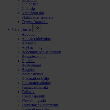
Din bostad
Gifta sig
När någon dör
Skiljas eller separera
Trygga framtiden
Våra tjänster
Adoption
Allmän rådgivning
Arvskifte
Asyl och migration
Bodelning och separation
Bouppteckning
Djuridik
Boutredning
Bygglov
Bostadstvister
Deklarationshjälp
Dödsboförvaltning
Framtidsfullmakt
Fullmakt
Företagsjuridik
Förvaltningsrätt
Förvaring av testamente
Generationsskifte