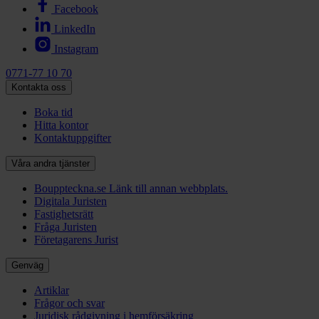
Facebook
LinkedIn
Instagram
0771-77 10 70
Kontakta oss
Boka tid
Hitta kontor
Kontaktuppgifter
Våra andra tjänster
Bouppteckna.se
Länk till annan webbplats.
Digitala Juristen
Fastighetsrätt
Fråga Juristen
Företagarens Jurist
Genväg
Artiklar
Frågor och svar
Juridisk rådgivning i hemförsäkring