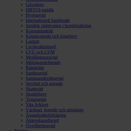
Gåvobrev
HBTQI-juridik
Hyresavtal
Internationell familjerätt
Juridisk rådgivning i hemförsäkring
Konsumenträtt
Köpekontrakt och köpebrev
Lagfart
Livsbesiktning®
LVU och LVM
Medlåntagaravtal
Målsägandebiträde
Rättshjälp
Samboavtal
Samäganderättsavtal
Servitut och arrende
Skatterätt
Skuldebrev
Testamente
Vita Arkivet
Vårdnad, boende och umgänge
Äganderättsförklaring
Äktenskapsförord
Överlåtelseavtal
Prislista