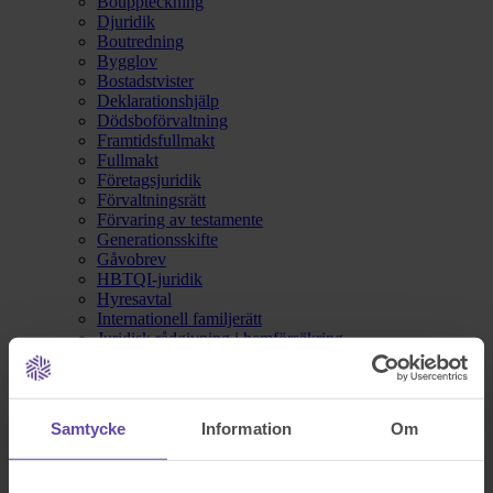
Bouppteckning
Djuridik
Boutredning
Bygglov
Bostadstvister
Deklarationshjälp
Dödsboförvaltning
Framtidsfullmakt
Fullmakt
Företagsjuridik
Förvaltningsrätt
Förvaring av testamente
Generationsskifte
Gåvobrev
HBTQI-juridik
Hyresavtal
Internationell familjerätt
Juridisk rådgivning i hemförsäkring
Konsumenträtt
Köpekontrakt och köpebrev
Lagfart
Livsbesiktning®
Samtycke
Information
Om
LVU och LVM
Medlåntagaravtal
Målsägandebiträde