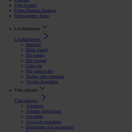
Våra kontor
Fråga Digitala Juristen
Företagarens Jurist
Livshändelser
Livshändelser
Barnrätt
Bilda familj
Bli sambo
Din bostad
Gifta sig
När någon dör
Skiljas eller separera
Trygga framtiden
Våra tjänster
Våra tjänster
Adoption
Allmän rådgivning
Arvskifte
Asyl och migration
Bodelning och separation