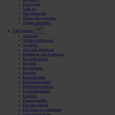
Din bostad
Gifta sig
När någon dör
Skiljas eller separera
Trygga framtiden
Våra tjänster
Adoption
Allmän rådgivning
Arvskifte
Asyl och migration
Bodelning och separation
Bouppteckning
Djuridik
Boutredning
Bygglov
Bostadstvister
Deklarationshjälp
Dödsboförvaltning
Framtidsfullmakt
Fullmakt
Företagsjuridik
Förvaltningsrätt
Förvaring av testamente
Generationsskifte