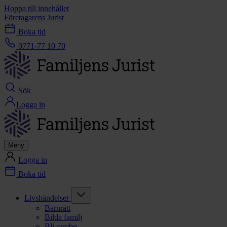
Hoppa till innehållet
Företagarens Jurist
Boka tid
0771-77 10 70
Sök
Logga in
Meny
Logga in
Boka tid
Livshändelser
Barnrätt
Bilda familj
Bli sambo