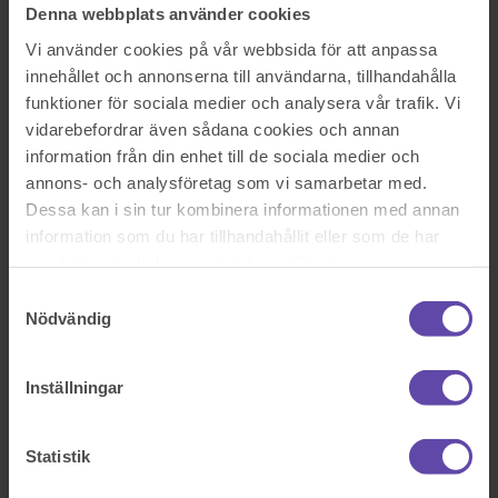
Rättshjälp
Denna webbplats använder cookies
Samboavtal
Samäganderättsavtal
Vi använder cookies på vår webbsida för att anpassa
Servitut och arrende
innehållet och annonserna till användarna, tillhandahålla
Skatterätt
funktioner för sociala medier och analysera vår trafik. Vi
Skuldebrev
Testamente
vidarebefordrar även sådana cookies och annan
Vita Arkivet
information från din enhet till de sociala medier och
Vårdnad, boende och umgänge
annons- och analysföretag som vi samarbetar med.
Äganderättsförklaring
Äktenskapsförord
Dessa kan i sin tur kombinera informationen med annan
Överlåtelseavtal
information som du har tillhandahållit eller som de har
Prislista
samlat in när du har använt deras tjänster.
Våra kontor
Fråga Digitala Juristen
Samtyckesval
Nödvändig
Nu blev det något fel!
Inställningar
Testa igen och om det fortfarande inte fungerar kontakta oss på
support@familjensjurist.se.
Statistik
Stäng