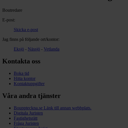
Boutredare
E-post:
Skicka e-post
Jag finns på följande ort/kontor:
Eksjö
-
Nässjö
-
Vetlanda
Kontakta oss
Boka tid
Hitta kontor
Kontaktuppgifter
Våra andra tjänster
Bouppteckna.se
Länk till annan webbplats.
Digitala Juristen
Fastighetsrätt
Fråga Juristen