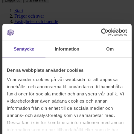
Logga ut
Stanna kvar
Start
Frågor och svar
Fastigheter och boende
Hur mycket skattar man på vinst vid försäljning av
bostadsrätt?
Hur mycket skattar man på
Samtycke
Information
Om
vinst vid försäljning av
bostadsrätt?
Denna webbplats använder cookies
Vi använder cookies på vår webbsida för att anpassa
Svar i korthet
innehållet och annonserna till användarna, tillhandahålla
funktioner för sociala medier och analysera vår trafik. Vi
Om du som privatperson har sålt din bostadsrätt med vinst ska du
vidarebefordrar även sådana cookies och annan
skatta 22 % på vinsten. Har du fått uppskov så ska du räkna ut
information från din enhet till de sociala medier och
skatten på vinsten efter att du dragit av uppskovsbeloppet.
annons- och analysföretag som vi samarbetar med.
Hur räknas skatten ut vid bostadsförsäljning?
Dessa kan i sin tur kombinera informationen med annan
information som du har tillhandahållit eller som de har
Vinsten, eller förlusten, vid en bostadsrättsförsäljning räknas ut så