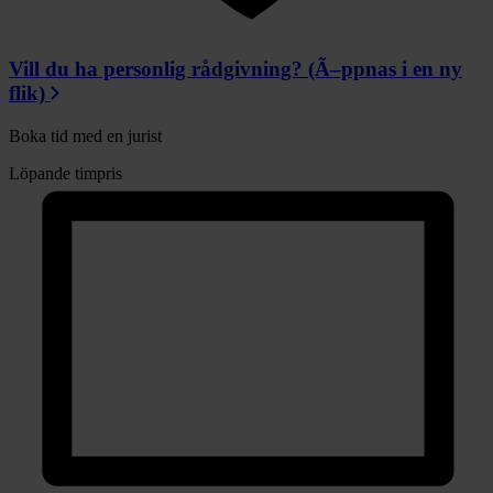
Vill du ha personlig rådgivning?
(Ã–ppnas i en ny
flik)
Boka tid med en jurist
Löpande timpris