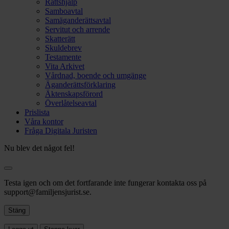
Rättshjälp
Samboavtal
Samäganderättsavtal
Servitut och arrende
Skatterätt
Skuldebrev
Testamente
Vita Arkivet
Vårdnad, boende och umgänge
Äganderättsförklaring
Äktenskapsförord
Överlåtelseavtal
Prislista
Våra kontor
Fråga Digitala Juristen
Nu blev det något fel!
Testa igen och om det fortfarande inte fungerar kontakta oss på
support@familjensjurist.se.
Stäng