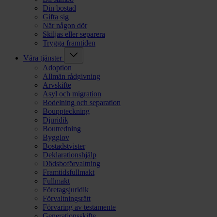
Din bostad
Gifta sig
När någon dör
Skiljas eller separera
Trygga framtiden
Våra tjänster
Adoption
Allmän rådgivning
Arvskifte
Asyl och migration
Bodelning och separation
Bouppteckning
Djuridik
Boutredning
Bygglov
Bostadstvister
Deklarationshjälp
Dödsboförvaltning
Framtidsfullmakt
Fullmakt
Företagsjuridik
Förvaltningsrätt
Förvaring av testamente
Generationsskifte