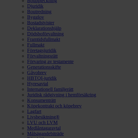
Bouppteckning
Djuridik
Boutredning
Bygglov
Bostadstvister
Deklarationshjälp
Dödsboförvaltning
Framtidsfullmakt
Fullmakt
Företagsjuridik
Förvaltningsrätt
Förvaring av testamente
Generationsskifte
Gåvobrev
HBTQI-juridik
Hyresavtal
Internationell familjerätt
Juridisk rådgivning i hemförsäkring
Konsumenträtt
Köpekontrakt och köpebrev
Lagfart
Livsbesiktning®
LVU och LVM
Medlåntagaravtal
Målsägandebiträde