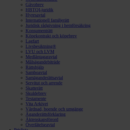
Gåvobrev
HBTQI-juridik
Hyresavtal
Internationell familjerätt
Juridisk rådgivning i hemförsäkring
Konsumenträtt
Köpekontrakt och köpebrev
Lagfart
Livsbesiktning®
LVU och LVM
Medlåntagaravtal
Målsägandebiträde
Rättshjälp
Samboavtal
Samäganderättsavtal
Servitut och arrende
Skatterätt
Skuldebrev
Testamente
Vita Arkivet
Vårdnad, boende och umgänge
Äganderättsförklaring
Äktenskapsförord
Överlåtelseavtal
Prislista