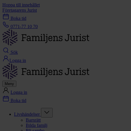
Hoppa till innehållet
Företagarens Jurist
Boka tid
0771-77 10 70
Sök
Logga in
Meny
Logga in
Boka tid
Livshändelser
Barnrätt
Bilda familj
Bli sambo