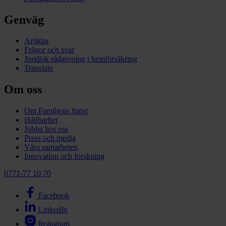
Genväg
Artiklar
Frågor och svar
Juridisk rådgivning i hemförsäkring
Translate
Om oss
Om Familjens Jurist
Hållbarhet
Jobba hos oss
Press och media
Våra samarbeten
Innovation och forskning
0771-77 10 70
Facebook
LinkedIn
Instagram