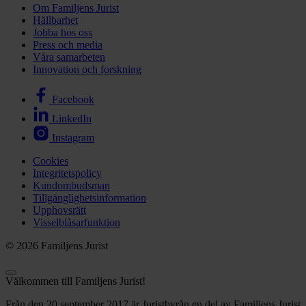
Om Familjens Jurist
Hållbarhet
Jobba hos oss
Press och media
Våra samarbeten
Innovation och forskning
Facebook
LinkedIn
Instagram
Cookies
Integritetspolicy
Kundombudsman
Tillgänglighetsinformation
Upphovsrätt
Visselblåsarfunktion
© 2026 Familjens Jurist
Välkommen till Familjens Jurist!
Från den 20 september 2017 är Juristbyrån en del av Familjens Jurist