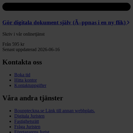
Gör digitala dokument själv
(Ã–ppnas i en ny flik)
Skriv i vår onlinetjänst
Från 595 kr
Senast uppdaterad 2026-06-16
Kontakta oss
Boka tid
Hitta kontor
Kontaktuppgifter
Våra andra tjänster
Bouppteckna.se
Länk till annan webbplats.
Digitala Juristen
Fastighetsrätt
Fråga Juristen
Företagarens Jurist