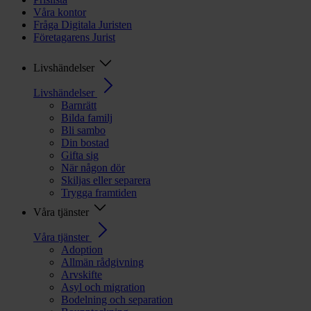
Våra kontor
Fråga Digitala Juristen
Företagarens Jurist
Livshändelser
Livshändelser
Barnrätt
Bilda familj
Bli sambo
Din bostad
Gifta sig
När någon dör
Skiljas eller separera
Trygga framtiden
Våra tjänster
Våra tjänster
Adoption
Allmän rådgivning
Arvskifte
Asyl och migration
Bodelning och separation