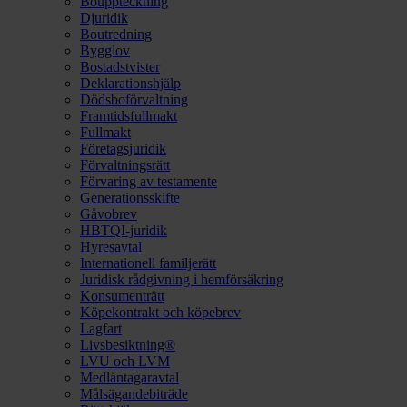
Bouppteckning
Djuridik
Boutredning
Bygglov
Bostadstvister
Deklarationshjälp
Dödsboförvaltning
Framtidsfullmakt
Fullmakt
Företagsjuridik
Förvaltningsrätt
Förvaring av testamente
Generationsskifte
Gåvobrev
HBTQI-juridik
Hyresavtal
Internationell familjerätt
Juridisk rådgivning i hemförsäkring
Konsumenträtt
Köpekontrakt och köpebrev
Lagfart
Livsbesiktning®
LVU och LVM
Medlåntagaravtal
Målsägandebiträde