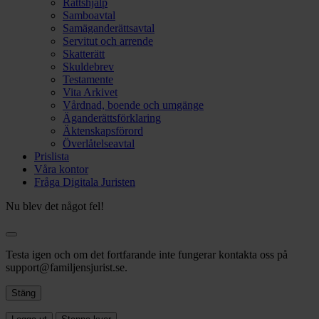
Rättshjälp
Samboavtal
Samäganderättsavtal
Servitut och arrende
Skatterätt
Skuldebrev
Testamente
Vita Arkivet
Vårdnad, boende och umgänge
Äganderättsförklaring
Äktenskapsförord
Överlåtelseavtal
Prislista
Våra kontor
Fråga Digitala Juristen
Nu blev det något fel!
Testa igen och om det fortfarande inte fungerar kontakta oss på
support@familjensjurist.se.
Stäng