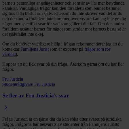
barnets personliga angelägenheter och som är av lite mer betydande
karaktär. Vardagliga frågor kan den föräldern som barnet befinner
sig hos fatta beslut om själv. Eftersom du inte skriver vad det är du
och den andra föräldern inte kommer överens om kan jag inte ge dig
något mer specifikt svar för vad som gäller i ditt fall. Om den andra
föräldern utsätter barnet för något som strider mot barnets bästa så är
det självfallet inte okej.
Om du behöver ytterligare hjälp i frågan rekommenderar jag att du
kontaktar
Familjens Jurist
som är experter på
frågor som rör
vårdnad
.
Hoppas att du fick svar på din fråga! Återkom gärna om du har fler
frågor.
Fru Justicia
Studentrådgivare Fru Justicia
Se fler av Fru Justicia's svar
Fråga Juristen är en tjänst där du kan söka efter svaret på juridiska
frågor. Frågorna har besvarats av studenter från Familjens Jurists