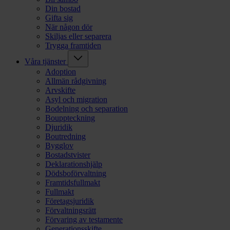
Din bostad
Gifta sig
När någon dör
Skiljas eller separera
Trygga framtiden
Våra tjänster
Adoption
Allmän rådgivning
Arvskifte
Asyl och migration
Bodelning och separation
Bouppteckning
Djuridik
Boutredning
Bygglov
Bostadstvister
Deklarationshjälp
Dödsboförvaltning
Framtidsfullmakt
Fullmakt
Företagsjuridik
Förvaltningsrätt
Förvaring av testamente
Generationsskifte