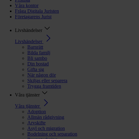
Våra kontor
Fråga Digitala Juristen
Företagarens Jurist
Livshändelser
Livshändelser
Barnrätt
Bilda familj
Bli sambo
Din bostad
Gifta sig
När någon dör
Skiljas eller separera
Trygga framtiden
Våra tjänster
Våra tjänster
Adoption
Allmän rådgivning
Arvskifte
Asyl och migration
Bodelning och separation