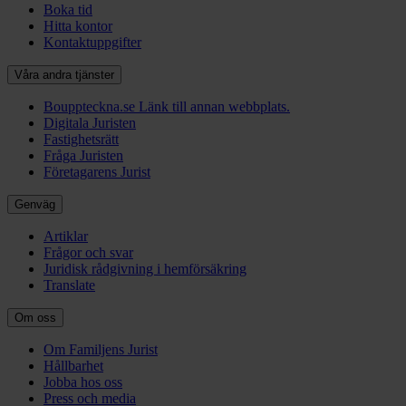
Boka tid
Hitta kontor
Kontaktuppgifter
Våra andra tjänster
Bouppteckna.se
Länk till annan webbplats.
Digitala Juristen
Fastighetsrätt
Fråga Juristen
Företagarens Jurist
Genväg
Artiklar
Frågor och svar
Juridisk rådgivning i hemförsäkring
Translate
Om oss
Om Familjens Jurist
Hållbarhet
Jobba hos oss
Press och media