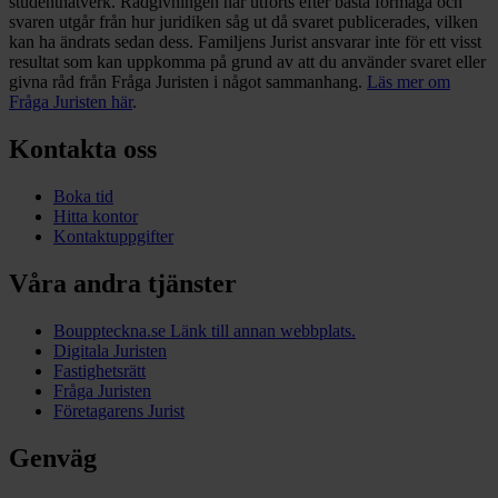
studentnätverk. Rådgivningen har utförts efter bästa förmåga och
svaren utgår från hur juridiken såg ut då svaret publicerades, vilken
kan ha ändrats sedan dess. Familjens Jurist ansvarar inte för ett visst
resultat som kan uppkomma på grund av att du använder svaret eller
givna råd från Fråga Juristen i något sammanhang.
Läs mer om
Fråga Juristen här
.
Kontakta oss
Boka tid
Hitta kontor
Kontaktuppgifter
Våra andra tjänster
Bouppteckna.se
Länk till annan webbplats.
Digitala Juristen
Fastighetsrätt
Fråga Juristen
Företagarens Jurist
Genväg