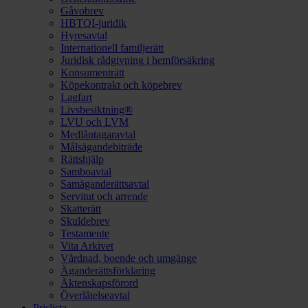
Gåvobrev
HBTQI-juridik
Hyresavtal
Internationell familjerätt
Juridisk rådgivning i hemförsäkring
Konsumenträtt
Köpekontrakt och köpebrev
Lagfart
Livsbesiktning®
LVU och LVM
Medlåntagaravtal
Målsägandebiträde
Rättshjälp
Samboavtal
Samäganderättsavtal
Servitut och arrende
Skatterätt
Skuldebrev
Testamente
Vita Arkivet
Vårdnad, boende och umgänge
Äganderättsförklaring
Äktenskapsförord
Överlåtelseavtal
Prislista