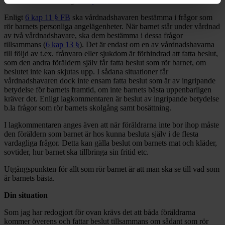
kränkande behandling,
6 kap 1 § FB.
Enligt
6 kap 11 § FB
ska vårdnadshavaren bestämma i frågor som
rör barnets personliga angelägenheter. När barnet står under vårdnad
av två vårdnadshavare, ska dem bestämma i dessa frågor
tillsammans (
6 kap 13 §
). Det är endast om en av vårdnadshavarna
till följd av t.ex. frånvaro eller sjukdom är förhindrad att fatta beslut,
som den andra föräldern själv får fatta beslut som rör barnet, om
beslutet inte kan skjutas upp. I sådana situationer får
vårdnadshavaren dock inte ensam fatta beslut som är av ingripande
betydelse för barnets framtid, om inte barnets bästa uppenbarligen
kräver det. Enligt lagkommentaren är beslut av ingripande betydelse
b.la frågor som rör barnets skolgång samt bosättning.
I lagkommentaren anges även att när föräldrarna inte bor ihop måste
den föräldern som barnet är hos kunna besluta själv i de flesta
vardagliga frågor. Detta kan gälla beslut om barnets mat och kläder,
sovtider, hur barnet ska tillbringa sin fritid etc.
Utgångspunkten för allt som rör barnet är att man ska se till vad som
är barnets bästa.
Din situation
Som jag har redogjort för ovan krävs det att båda föräldrarna
kommer överens och fattar beslut tillsammans om sådant som rör