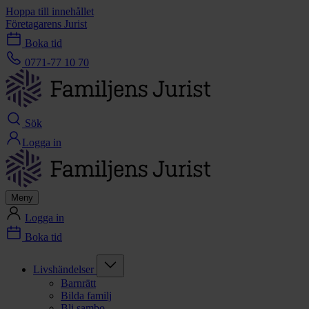
Hoppa till innehållet
Företagarens Jurist
Boka tid
0771-77 10 70
Sök
Logga in
Meny
Logga in
Boka tid
Livshändelser
Barnrätt
Bilda familj
Bli sambo