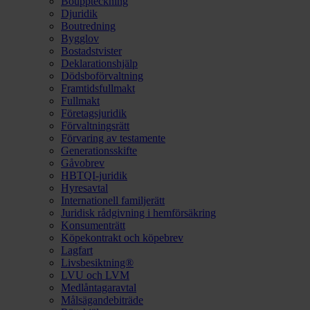
Bouppteckning
Djuridik
Boutredning
Bygglov
Bostadstvister
Deklarationshjälp
Dödsboförvaltning
Framtidsfullmakt
Fullmakt
Företagsjuridik
Förvaltningsrätt
Förvaring av testamente
Generationsskifte
Gåvobrev
HBTQI-juridik
Hyresavtal
Internationell familjerätt
Juridisk rådgivning i hemförsäkring
Konsumenträtt
Köpekontrakt och köpebrev
Lagfart
Livsbesiktning®
LVU och LVM
Medlåntagaravtal
Målsägandebiträde