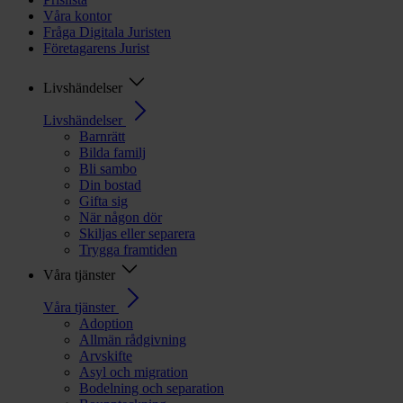
Våra kontor
Fråga Digitala Juristen
Företagarens Jurist
Livshändelser
Livshändelser
Barnrätt
Bilda familj
Bli sambo
Din bostad
Gifta sig
När någon dör
Skiljas eller separera
Trygga framtiden
Våra tjänster
Våra tjänster
Adoption
Allmän rådgivning
Arvskifte
Asyl och migration
Bodelning och separation