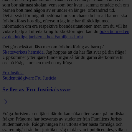
som bor närmast skolan, vem som bor kvar i samma område och om
barnen bott med någon av er under en längre, oförändrad tid.
Det är svårt för mig att bedöma hur stor chans du har att barnen ska
folkbokföras hos dig, eftersom jag inte har tillräckligt med
information om era respektive boendesituationer, men om du vill ha
vidare hjälp att utreda kring folkbokföringen kan du
boka tid med en
av de duktiga juristerna hos Familjens Jurist
.
Det går också att läsa mer om folkbokföring av barn på
Skatteverkets hemsida
. Jag hoppas att du har fått svar på din fråga!
Uppkommer ytterligare funderingar så får du gärna återkomma till
oss på Fråga Juristen med en ny fråga.
Fru Justicia
Studentrådgivare Fru Justicia
Se fler av Fru Justicia's svar
Fråga Juristen är en tjänst där du kan söka efter svaret på juridiska
frågor. Frågorna har besvarats av studenter från Familjens Jurists
studentnätverk. Rådgivningen har utförts efter bästa förmåga och
svaren utgår från hur juridiken såg ut då svaret publicerades, vilken