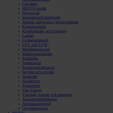
Gåvobrev
HBTQI-juridik
Hyresavtal
Internationell familjerätt
Juridisk rådgivning i hemförsäkring
Konsumenträtt
Köpekontrakt och köpebrev
Lagfart
Livsbesiktning®
LVU och LVM
Medlåntagaravtal
Målsägandebiträde
Rättshjälp
Samboavtal
Samäganderättsavtal
Servitut och arrende
Skatterätt
Skuldebrev
Testamente
Vita Arkivet
Vårdnad, boende och umgänge
Äganderättsförklaring
Äktenskapsförord
Överlåtelseavtal
Prislista