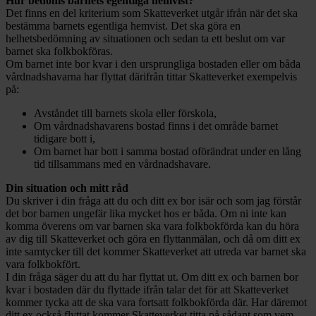
Hur bedöms barnets egentliga hemvist?
Det finns en del kriterium som Skatteverket utgår ifrån när det ska
bestämma barnets egentliga hemvist. Det ska göra en
helhetsbedömning av situationen och sedan ta ett beslut om var
barnet ska folkbokföras.
Om barnet inte bor kvar i den ursprungliga bostaden eller om båda
vårdnadshavarna har flyttat därifrån tittar Skatteverket exempelvis
på:
Avståndet till barnets skola eller förskola,
Om vårdnadshavarens bostad finns i det område barnet
tidigare bott i,
Om barnet har bott i samma bostad oförändrat under en lång
tid tillsammans med en vårdnadshavare.
Din situation och mitt råd
Du skriver i din fråga att du och ditt ex bor isär och som jag förstår
det bor barnen ungefär lika mycket hos er båda. Om ni inte kan
komma överens om var barnen ska vara folkbokförda kan du höra
av dig till Skatteverket och göra en flyttanmälan, och då om ditt ex
inte samtycker till det kommer Skatteverket att utreda var barnet ska
vara folkbokfört.
I din fråga säger du att du har flyttat ut. Om ditt ex och barnen bor
kvar i bostaden där du flyttade ifrån talar det för att Skatteverket
kommer tycka att de ska vara fortsatt folkbokförda där. Har däremot
ditt ex också flyttat kommer Skatteverket titta på sådant som vem