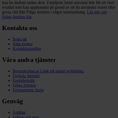
kan ha ändrats sedan dess. Familjens Jurist ansvarar inte för ett visst
resultat som kan uppkomma på grund av att du använder svaret eller
givna råd från Fråga Juristen i något sammanhang.
Läs mer om
Fråga Juristen här
.
Kontakta oss
Boka tid
Hitta kontor
Kontaktuppgifter
Våra andra tjänster
Bouppteckna.se
Länk till annan webbplats.
Digitala Juristen
Fastighetsrätt
Fråga Juristen
Företagarens Jurist
Genväg
Artiklar
Frågor och svar