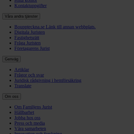
Hitta kontor
Kontaktuppgifter
Våra andra tjänster
Bouppteckna.se
Länk till annan webbplats.
Digitala Juristen
Fastighetsrätt
Fråga Juristen
Företagarens Jurist
Genväg
Artiklar
Frågor och svar
Juridisk rådgivning i hemförsäkring
Translate
Om oss
Om Familjens Jurist
Hållbarhet
Jobba hos oss
Press och media
Våra samarbeten
Innovation och forskning