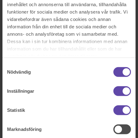
Se alla frågor
Boka tid med jurist
innehållet och annonserna till användarna, tillhandahålla
funktioner för sociala medier och analysera vår trafik. Vi
Boka tid med jurist
vidarebefordrar även sådana cookies och annan
information från din enhet till de sociala medier och
På kontor, telefon eller onlinemöte
annons- och analysföretag som vi samarbetar med.
Dessa kan i sin tur kombinera informationen med annan
information som du har tillhandahållit eller som de har
Dela fråga
samlat in när du har använt deras tjänster.
Rådgivarens svar
Samtyckesval
Nödvändig
2020-12-23
Hej och tack för att du vänder dit till oss på Fråga Juristen med din
Inställningar
fråga!
Regler om folkbokföring finns i
folkbokföringslagen
. I mitt svar
utgår jag ifrån att du och pappan har gemensam vårdnad över era
Statistik
gemensamma barn.
Utgångspunkter för folkbokföring
När ett barn står under vårdnad av två vårdnadshavare som inte bor
Marknadsföring
tillsammans och barnet bor ungefär lika ofta hos båda föräldrarna