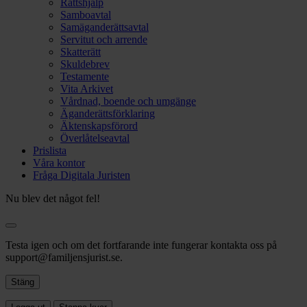
Rättshjälp
Samboavtal
Samäganderättsavtal
Servitut och arrende
Skatterätt
Skuldebrev
Testamente
Vita Arkivet
Vårdnad, boende och umgänge
Äganderättsförklaring
Äktenskapsförord
Överlåtelseavtal
Prislista
Våra kontor
Fråga Digitala Juristen
Nu blev det något fel!
Testa igen och om det fortfarande inte fungerar kontakta oss på
support@familjensjurist.se.
Stäng