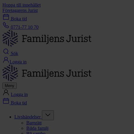
Hoppa till innehållet
Företagarens Jurist
Boka tid
0771-77 10 70
Sök
Logga in
Meny
Logga in
Boka tid
Livshändelser
Barnrätt
Bilda familj
Bli sambo