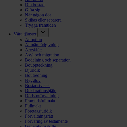
Din bostad
Gifta sig
När någon dör
Skiljas eller separera
Trygga framtiden
Våra tjänster
Adoption
Allmän rådgivning
Arvskifte
Asyl och migration
Bodelning och separation
Bouppteckning
Djuridik
Boutredning
Bygglov
Bostadstvister
Deklarationshjälp
Dödsboförvaltning
Framtidsfullmakt
Fullmakt
Företagsjuridik
Förvaltningsrätt
Förvaring av testamente
Generationsskifte