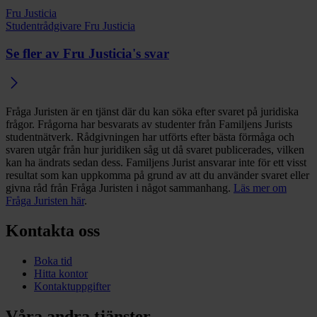
Fru Justicia
Studentrådgivare Fru Justicia
Se fler av Fru Justicia's svar
Fråga Juristen är en tjänst där du kan söka efter svaret på juridiska
frågor. Frågorna har besvarats av studenter från Familjens Jurists
studentnätverk. Rådgivningen har utförts efter bästa förmåga och
svaren utgår från hur juridiken såg ut då svaret publicerades, vilken
kan ha ändrats sedan dess. Familjens Jurist ansvarar inte för ett visst
resultat som kan uppkomma på grund av att du använder svaret eller
givna råd från Fråga Juristen i något sammanhang.
Läs mer om
Fråga Juristen här
.
Kontakta oss
Boka tid
Hitta kontor
Kontaktuppgifter
Våra andra tjänster