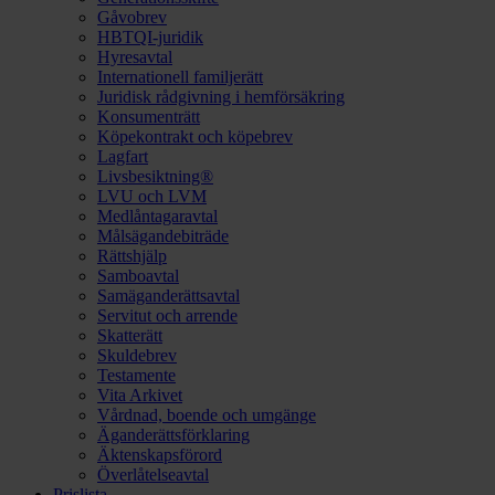
Gåvobrev
HBTQI-juridik
Hyresavtal
Internationell familjerätt
Juridisk rådgivning i hemförsäkring
Konsumenträtt
Köpekontrakt och köpebrev
Lagfart
Livsbesiktning®
LVU och LVM
Medlåntagaravtal
Målsägandebiträde
Rättshjälp
Samboavtal
Samäganderättsavtal
Servitut och arrende
Skatterätt
Skuldebrev
Testamente
Vita Arkivet
Vårdnad, boende och umgänge
Äganderättsförklaring
Äktenskapsförord
Överlåtelseavtal
Prislista