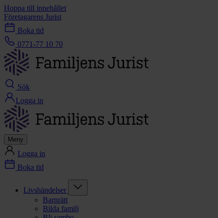
Hoppa till innehållet
Företagarens Jurist
Boka tid
0771-77 10 70
Sök
Logga in
Meny
Logga in
Boka tid
Livshändelser
Barnrätt
Bilda familj
Bli sambo