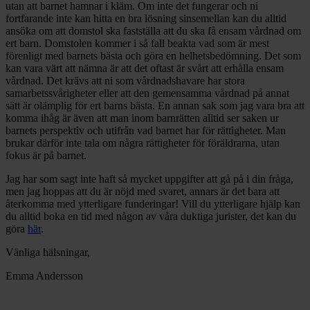
utan att barnet hamnar i kläm. Om inte det fungerar och ni
fortfarande inte kan hitta en bra lösning sinsemellan kan du alltid
ansöka om att domstol ska fastställa att du ska få ensam vårdnad om
ert barn. Domstolen kommer i så fall beakta vad som är mest
förenligt med barnets bästa och göra en helhetsbedömning. Det som
kan vara värt att nämna är att det oftast är svårt att erhålla ensam
vårdnad. Det krävs att ni som vårdnadshavare har stora
samarbetssvårigheter eller att den gemensamma vårdnad på annat
sätt är olämplig för ert barns bästa. En annan sak som jag vara bra att
komma ihåg är även att man inom barnrätten alltid ser saken ur
barnets perspektiv och utifrån vad barnet har för rättigheter. Man
brukar därför inte tala om några rättigheter för föräldrarna, utan
fokus är på barnet.
Jag har som sagt inte haft så mycket uppgifter att gå på i din fråga,
men jag hoppas att du är nöjd med svaret, annars är det bara att
återkomma med ytterligare funderingar! Vill du ytterligare hjälp kan
du alltid boka en tid med någon av våra duktiga jurister, det kan du
göra
här
.
Vänliga hälsningar,
Emma Andersson