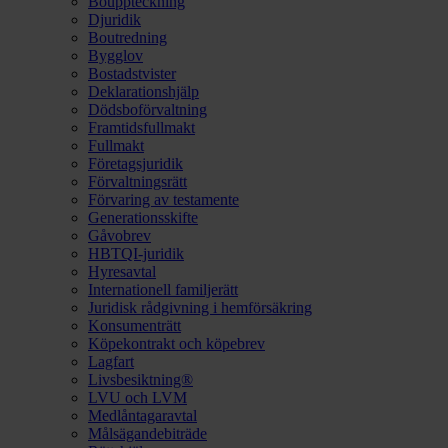
Bouppteckning
Djuridik
Boutredning
Bygglov
Bostadstvister
Deklarationshjälp
Dödsboförvaltning
Framtidsfullmakt
Fullmakt
Företagsjuridik
Förvaltningsrätt
Förvaring av testamente
Generationsskifte
Gåvobrev
HBTQI-juridik
Hyresavtal
Internationell familjerätt
Juridisk rådgivning i hemförsäkring
Konsumenträtt
Köpekontrakt och köpebrev
Lagfart
Livsbesiktning®
LVU och LVM
Medlåntagaravtal
Målsägandebiträde