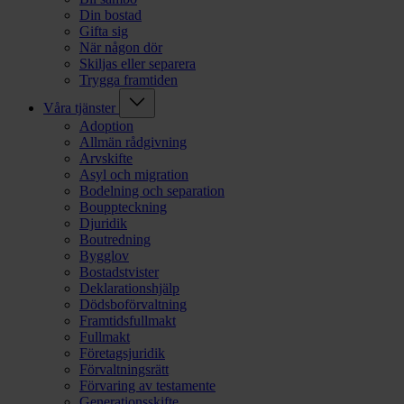
Din bostad
Gifta sig
När någon dör
Skiljas eller separera
Trygga framtiden
Våra tjänster
Adoption
Allmän rådgivning
Arvskifte
Asyl och migration
Bodelning och separation
Bouppteckning
Djuridik
Boutredning
Bygglov
Bostadstvister
Deklarationshjälp
Dödsboförvaltning
Framtidsfullmakt
Fullmakt
Företagsjuridik
Förvaltningsrätt
Förvaring av testamente
Generationsskifte