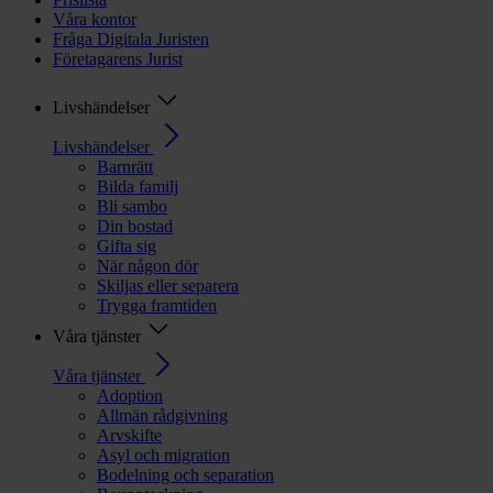
Våra kontor
Fråga Digitala Juristen
Företagarens Jurist
Livshändelser
Livshändelser
Barnrätt
Bilda familj
Bli sambo
Din bostad
Gifta sig
När någon dör
Skiljas eller separera
Trygga framtiden
Våra tjänster
Våra tjänster
Adoption
Allmän rådgivning
Arvskifte
Asyl och migration
Bodelning och separation