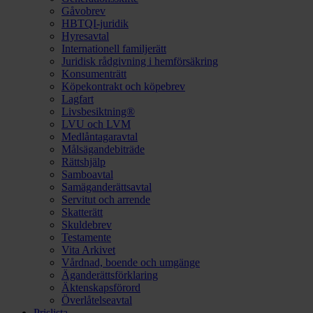
Gåvobrev
HBTQI-juridik
Hyresavtal
Internationell familjerätt
Juridisk rådgivning i hemförsäkring
Konsumenträtt
Köpekontrakt och köpebrev
Lagfart
Livsbesiktning®
LVU och LVM
Medlåntagaravtal
Målsägandebiträde
Rättshjälp
Samboavtal
Samäganderättsavtal
Servitut och arrende
Skatterätt
Skuldebrev
Testamente
Vita Arkivet
Vårdnad, boende och umgänge
Äganderättsförklaring
Äktenskapsförord
Överlåtelseavtal
Prislista