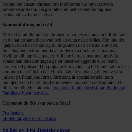
besluta om ensam vårdnad om föräldrarna har mycket svåra
samarbetsproblem. Då gör rätten en helhetsbedömning med
beaktande av barnets bästa.
Sammanfattning och råd
Mitt råd är att din pojkvän kontaktar barnets mamma och förklarar
att de har ett samarbetsavtal och att detta måste följas. Om inte det
hjälper, kan han vända sig till tingsrätten och verkställa avtalet.
Socialnämnden kommer då att undersöka om barnets mamma
frivilligt vill uppfylla avtalet. Vill inte barnets mamma uppfylla
avtalet kan rätten antingen ge ett vitesföreläggande eller hämta
barnet med polisen. Din pojkvän kan vända sig till familjerätten i sin
kommun och få hjälp där. Han kan även vända sig till en av våra
jurister på Familjens Jurist. Juristerna är specialiserade inom
familjerätt och har en bred kompetens inom detta rättsområde. Det
finns en möjlighet att boka
en allmän familjejuridisk rådgivning på
Familjens Jurist hemsida
.
Hoppas att du fick svar på din fråga!
Fru Justicia
Studentrådgivare Fru Justicia
Se fler av Fru Justicia's svar