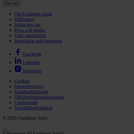
Om oss
Om Familjens Jurist
Hållbarhet
Jobba hos oss
Press och media
Våra samarbeten
Innovation och forskning
Facebook
LinkedIn
Instagram
Cookies
Integritetspolicy
Kundombudsman
Tillgänglighetsinformation
Upphovsrätt
Visselblåsarfunktion
© 2026 Familjens Jurist
Välkommen till Familjens Jurist!