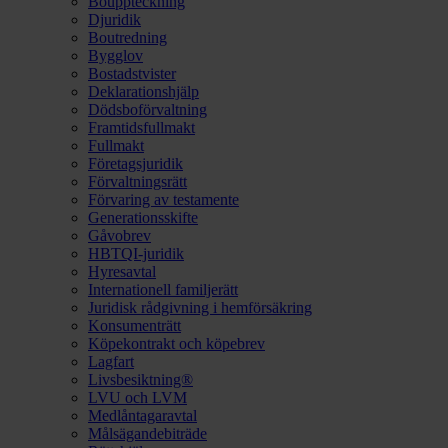
Bouppteckning
Djuridik
Boutredning
Bygglov
Bostadstvister
Deklarationshjälp
Dödsboförvaltning
Framtidsfullmakt
Fullmakt
Företagsjuridik
Förvaltningsrätt
Förvaring av testamente
Generationsskifte
Gåvobrev
HBTQI-juridik
Hyresavtal
Internationell familjerätt
Juridisk rådgivning i hemförsäkring
Konsumenträtt
Köpekontrakt och köpebrev
Lagfart
Livsbesiktning®
LVU och LVM
Medlåntagaravtal
Målsägandebiträde