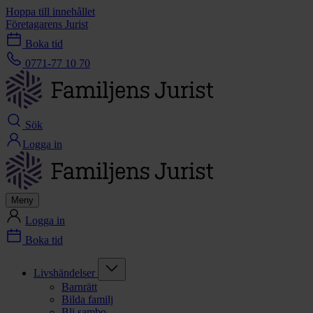
Hoppa till innehållet
Företagarens Jurist
Boka tid
0771-77 10 70
Sök
Logga in
Meny
Logga in
Boka tid
Livshändelser
Barnrätt
Bilda familj
Bli sambo