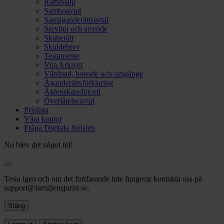
Rättshjälp
Samboavtal
Samäganderättsavtal
Servitut och arrende
Skatterätt
Skuldebrev
Testamente
Vita Arkivet
Vårdnad, boende och umgänge
Äganderättsförklaring
Äktenskapsförord
Överlåtelseavtal
Prislista
Våra kontor
Fråga Digitala Juristen
Nu blev det något fel!
Testa igen och om det fortfarande inte fungerar kontakta oss på
support@familjensjurist.se.
Stäng