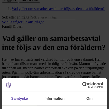
Logga ut
Stanna kvar
Vad gäller om samarbetsavtal inte följs av den ena föräldern?
Sök efter en fråga
Se alla frågor
Se alla frågor
Familj & barn
Vad gäller om samarbetsavtal
inte följs av den ena föräldern?
Hej, jag har en fråga ang vårdnad för min pojkväns räkning. Han
har ett barn tillsammans med sin tidigare flickvän. Mamman flyttade
till annan ort medan barnet var fortsatt skriven på den ursprungliga
orten. Pga min pojkväns arbetssituation så skrev de senare barnet
hos mamman, där barnet bor idag. Detta var för att barnet skulle
kunna börja på förskola i den kommunen. De har delad vårdnad
men det är svårt att få mamman att samarbeta kring
hämtning/lämning vilket gör att min pojkvän nu får träffa barnet
väldigt sällan. Han har betalat tågbiljetter men hon kommer inte, det
Samtycke
Information
Om
kan vara ett tandläkarbesök eller något annat som är ursäkten till att
inte dyka upp. Mamman har en historik av psykiska besvär,
har ingen stabil försörjning, har aldrig haft en fast anställning. Hon