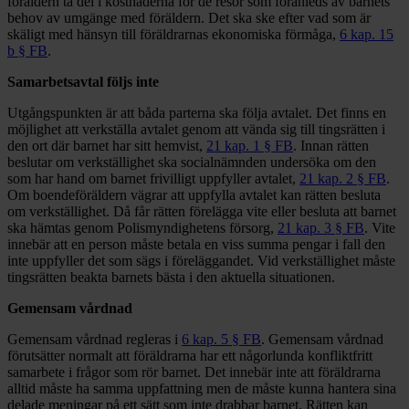
föräldern ta del i kostnaderna för de resor som föranleds av barnets
behov av umgänge med föräldern. Det ska ske efter vad som är
skäligt med hänsyn till föräldrarnas ekonomiska förmåga,
6 kap. 15
b § FB
.
Samarbetsavtal följs inte
Utgångspunkten är att båda parterna ska följa avtalet. Det finns en
möjlighet att verkställa avtalet genom att vända sig till tingsrätten i
den ort där barnet har sitt hemvist,
21 kap. 1 § FB
. Innan rätten
beslutar om verkställighet ska socialnämnden undersöka om den
som har hand om barnet frivilligt uppfyller avtalet,
21 kap. 2 § FB
.
Om boendeföräldern vägrar att uppfylla avtalet kan rätten besluta
om verkställighet. Då får rätten förelägga vite eller besluta att barnet
ska hämtas genom Polismyndighetens försorg,
21 kap. 3 § FB
. Vite
innebär att en person måste betala en viss summa pengar i fall den
inte uppfyller det som sägs i föreläggandet. Vid verkställighet måste
tingsrätten beakta barnets bästa i den aktuella situationen.
Gemensam vårdnad
Gemensam vårdnad regleras i
6 kap. 5 § FB
. Gemensam vårdnad
förutsätter normalt att föräldrarna har ett någorlunda konfliktfritt
samarbete i frågor som rör barnet. Det innebär inte att föräldrarna
alltid måste ha samma uppfattning men de måste kunna hantera sina
delade meningar på ett sätt som inte drabbar barnet. Rätten kan