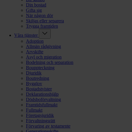
Din bostad
Gifta sig
När någon dör
Skiljas eller separera
Trygga framtiden
Våra tjänster
Adoption
Allmän rådgivning
Arvskifte
Asyl och migration
Bodelning och separation
Bouppteckning
Djuridik
Boutredning
Bygglov
Bostadstvister
Deklarationshjälp
Dödsboförvaltning
Framtidsfullmakt
Fullmakt
Företagsjuridik
Förvaltningsrätt
Förvaring av testamente
Generationsskifte