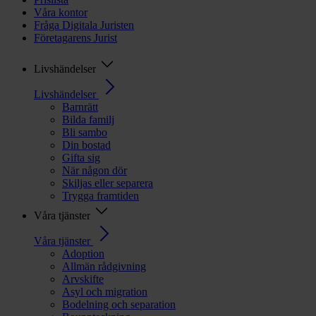
Våra kontor
Fråga Digitala Juristen
Företagarens Jurist
Livshändelser
Livshändelser
Barnrätt
Bilda familj
Bli sambo
Din bostad
Gifta sig
När någon dör
Skiljas eller separera
Trygga framtiden
Våra tjänster
Våra tjänster
Adoption
Allmän rådgivning
Arvskifte
Asyl och migration
Bodelning och separation