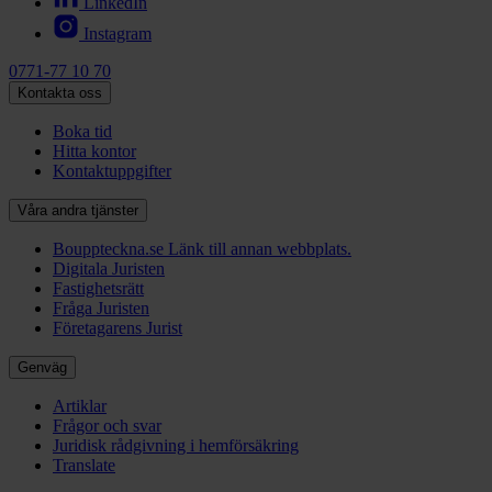
LinkedIn
Instagram
0771-77 10 70
Kontakta oss
Boka tid
Hitta kontor
Kontaktuppgifter
Våra andra tjänster
Bouppteckna.se
Länk till annan webbplats.
Digitala Juristen
Fastighetsrätt
Fråga Juristen
Företagarens Jurist
Genväg
Artiklar
Frågor och svar
Juridisk rådgivning i hemförsäkring
Translate