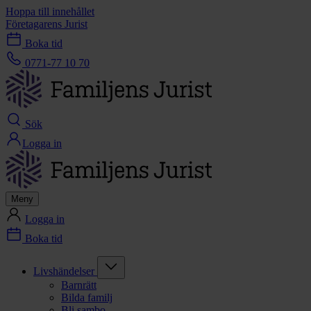
Hoppa till innehållet
Företagarens Jurist
Boka tid
0771-77 10 70
Sök
Logga in
Meny
Logga in
Boka tid
Livshändelser
Barnrätt
Bilda familj
Bli sambo