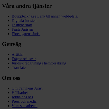
Våra andra tjänster
Bouppteckna.se
Länk till annan webbplats.
Digitala Juristen
Fastighetsrätt
Fråga Juristen
Företagarens Jurist
Genväg
Artiklar
Frågor och svar
Juridisk rådgivning i hemförsäkring
Translate
Om oss
Om Familjens Jurist
Hållbarhet
Jobba hos oss
Press och media
Våra samarbeten