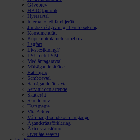
Gåvobrev
HBTQI-juridik
Hyresavtal
Internationell familjerätt
Juridisk rådgivning i hemförsäkring
Konsumenträtt
Köpekontrakt och köpebrev
Lagfart
Livsbesiktning®
LVU och LVM
Medlåntagaravtal
Målsägandebiträde
Rättshjälp
Samboavtal
Samäganderättsavtal
Servitut och arrende
Skatterätt
Skuldebrev
Testamente
Vita Arkivet
Vårdnad, boende och umgänge
Äganderättsförklaring
Äktenskapsförord
Överlåtelseavtal
Prislista