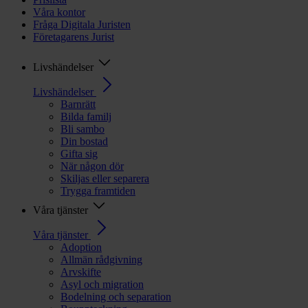
Våra kontor
Fråga Digitala Juristen
Företagarens Jurist
Livshändelser
Livshändelser
Barnrätt
Bilda familj
Bli sambo
Din bostad
Gifta sig
När någon dör
Skiljas eller separera
Trygga framtiden
Våra tjänster
Våra tjänster
Adoption
Allmän rådgivning
Arvskifte
Asyl och migration
Bodelning och separation