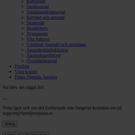
Rättshjälp
Samboavtal
Samäganderättsavtal
Servitut och arrende
Skatterätt
Skuldebrev
Testamente
Vita Arkivet
Vårdnad, boende och umgänge
Äganderättsförklaring
Äktenskapsförord
Överlåtelseavtal
Prislista
Våra kontor
Fråga Digitala Juristen
Nu blev det något fel!
Testa igen och om det fortfarande inte fungerar kontakta oss på
support@familjensjurist.se.
Stäng