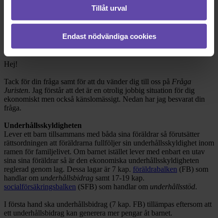
Tillåt urval
Rådgivarens svar
Endast nödvändiga cookies
2018-04-22
Hej!
Tack för din fråga samt för att du vänder dig till oss på
Fråga
Juristen
. Jag förstår att det är en otrolig jobbig situation för dig
ekonomiskt men också känslomässigt. Nedan har jag besvarat din
fråga.
Underhållsskyldigheten
Lever ett barn tillsammans med båda sina föräldrar så förutsätter
rättsordningen att föräldrarna fullföljer sin underhållsskyldighet inom
ramen för familjelivet. Om barnet istället lever med enbart en utav
sina sina föräldrar så är den ekonomiska underhållsskyldigheten
reglerad genom lag. Dessa lagar är 7 kap.
föräldrabalken
(FB) som
handlar om
underhållsbidrag
samt 17-19 kap.
socialförsäkringsbalken
(SFB) som handlar om
underhållsstöd
.
I första hand ska underhållsbidrag (7 kap. FB) tillämpas eftersom att
ett underhållsbidrag kan generera mer pengar åt barnet.