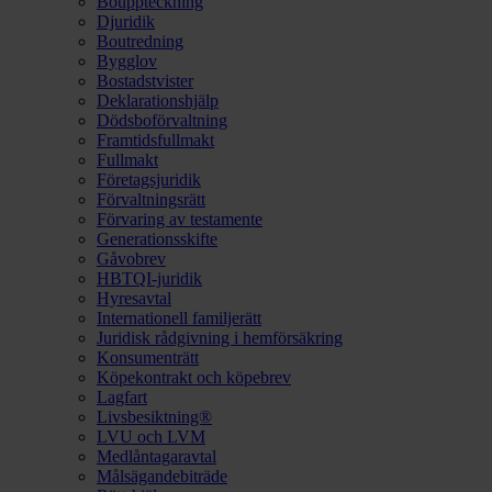
Bouppteckning
Djuridik
Boutredning
Bygglov
Bostadstvister
Deklarationshjälp
Dödsboförvaltning
Framtidsfullmakt
Fullmakt
Företagsjuridik
Förvaltningsrätt
Förvaring av testamente
Generationsskifte
Gåvobrev
HBTQI-juridik
Hyresavtal
Internationell familjerätt
Juridisk rådgivning i hemförsäkring
Konsumenträtt
Köpekontrakt och köpebrev
Lagfart
Livsbesiktning®
LVU och LVM
Medlåntagaravtal
Målsägandebiträde