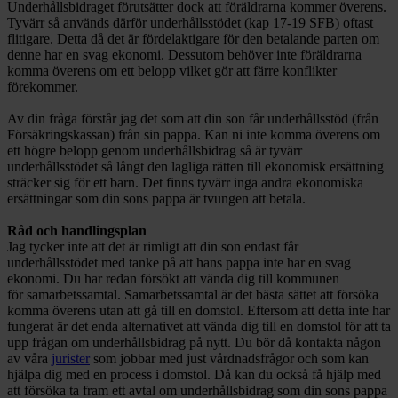
Underhållsbidraget förutsätter dock att föräldrarna kommer överens.
Tyvärr så används därför underhållsstödet (kap 17-19 SFB) oftast
flitigare. Detta då det är fördelaktigare för den betalande parten om
denne har en svag ekonomi. Dessutom behöver inte föräldrarna
komma överens om ett belopp vilket gör att färre konflikter
förekommer.
Av din fråga förstår jag det som att din son får underhållsstöd (från
Försäkringskassan) från sin pappa. Kan ni inte komma överens om
ett högre belopp genom underhållsbidrag så är tyvärr
underhållsstödet så långt den lagliga rätten till ekonomisk ersättning
sträcker sig för ett barn. Det finns tyvärr inga andra ekonomiska
ersättningar som din sons pappa är tvungen att betala.
Råd och handlingsplan
Jag tycker inte att det är rimligt att din son endast får
underhållsstödet med tanke på att hans pappa inte har en svag
ekonomi. Du har redan försökt att vända dig till kommunen
för samarbetssamtal. Samarbetssamtal är det bästa sättet att försöka
komma överens utan att gå till en domstol. Eftersom att detta inte har
fungerat är det enda alternativet att vända dig till en domstol för att ta
upp frågan om underhållsbidrag på nytt. Du bör då kontakta någon
av våra
jurister
som jobbar med just vårdnadsfrågor och som kan
hjälpa dig med en process i domstol. Då kan du också få hjälp med
att försöka ta fram ett avtal om underhållsbidrag som din sons pappa