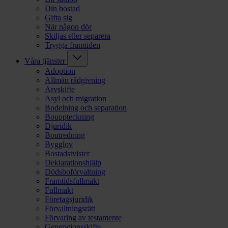
Din bostad
Gifta sig
När någon dör
Skiljas eller separera
Trygga framtiden
Våra tjänster
Adoption
Allmän rådgivning
Arvskifte
Asyl och migration
Bodelning och separation
Bouppteckning
Djuridik
Boutredning
Bygglov
Bostadstvister
Deklarationshjälp
Dödsboförvaltning
Framtidsfullmakt
Fullmakt
Företagsjuridik
Förvaltningsrätt
Förvaring av testamente
Generationsskifte