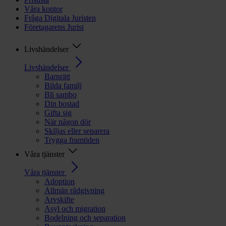
Våra kontor
Fråga Digitala Juristen
Företagarens Jurist
Livshändelser
Livshändelser
Barnrätt
Bilda familj
Bli sambo
Din bostad
Gifta sig
När någon dör
Skiljas eller separera
Trygga framtiden
Våra tjänster
Våra tjänster
Adoption
Allmän rådgivning
Arvskifte
Asyl och migration
Bodelning och separation