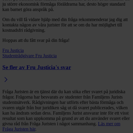
ju större ekonomisk förmåga föräldrarna har, desto högre standard
kan barnet göra anspråk på.
Om du vill få vidare hjälp med din fråga rekommenderar jag dig att
kontakta någon av våra jurister för att se om du har möjlighet till
kostnadsfri rådgivning.
Hoppas att du fått svar på din fråga!
Fru Justicia
Studentrådgivare Fru Justicia
Se fler av Fru Justicia's svar
Fråga Juristen är en tjänst där du kan söka efter svaret på juridiska
frågor. Frågorna har besvarats av studenter från Familjens Jurists
studentnätverk. Rådgivningen har utförts efter bästa förmåga och
svaren utgår från hur juridiken såg ut då svaret publicerades, vilken
kan ha ändrats sedan dess. Familjens Jurist ansvarar inte för ett visst
resultat som kan uppkomma på grund av att du använder svaret eller
givna råd från Fråga Juristen i något sammanhang.
Läs mer om
Fråga Juristen här
.