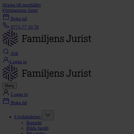
Hoppa till innehållet
Företagarens Jurist
Boka tid
0771-77 10 70
Sök
Logga in
Meny
Logga in
Boka tid
Livshändelser
Barnrätt
Bilda familj
Bli sambo