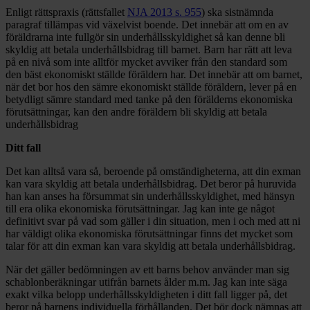
Enligt rättspraxis (rättsfallet
NJA 2013 s. 955
) ska sistnämnda
paragraf tillämpas vid växelvist boende. Det innebär att om en av
föräldrarna inte fullgör sin underhållsskyldighet så kan denne bli
skyldig att betala underhållsbidrag till barnet. Barn har rätt att leva
på en nivå som inte alltför mycket avviker från den standard som
den bäst ekonomiskt ställde föräldern har. Det innebär att om barnet,
när det bor hos den sämre ekonomiskt ställde föräldern, lever på en
betydligt sämre standard med tanke på den förälderns ekonomiska
förutsättningar, kan den andre föräldern bli skyldig att betala
underhållsbidrag
Ditt fall
Det kan alltså vara så, beroende på omständigheterna, att din exman
kan vara skyldig att betala underhållsbidrag. Det beror på huruvida
han kan anses ha försummat sin underhållsskyldighet, med hänsyn
till era olika ekonomiska förutsättningar. Jag kan inte ge något
definitivt svar på vad som gäller i din situation, men i och med att ni
har väldigt olika ekonomiska förutsättningar finns det mycket som
talar för att din exman kan vara skyldig att betala underhållsbidrag.
När det gäller bedömningen av ett barns behov använder man sig
schablonberäkningar utifrån barnets ålder m.m. Jag kan inte säga
exakt vilka belopp underhållsskyldigheten i ditt fall ligger på, det
beror på barnens individuella förhållanden. Det bör dock nämnas att