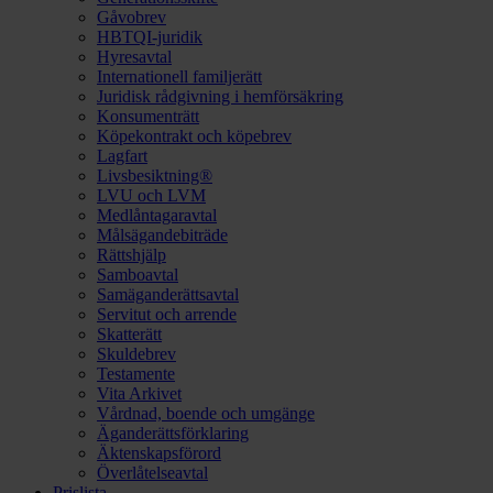
Gåvobrev
HBTQI-juridik
Hyresavtal
Internationell familjerätt
Juridisk rådgivning i hemförsäkring
Konsumenträtt
Köpekontrakt och köpebrev
Lagfart
Livsbesiktning®
LVU och LVM
Medlåntagaravtal
Målsägandebiträde
Rättshjälp
Samboavtal
Samäganderättsavtal
Servitut och arrende
Skatterätt
Skuldebrev
Testamente
Vita Arkivet
Vårdnad, boende och umgänge
Äganderättsförklaring
Äktenskapsförord
Överlåtelseavtal
Prislista