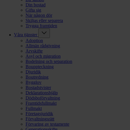
Din bostad
Gifta sig
När någon dör
Skiljas eller separera
Trygga framtiden
Våra tjänster
Adoption
Allmän rådgivning
Arvskifte
Asyl och migration
Bodelning och separation
Bouppteckning
Djuridik
Boutredning
Bygglov
Bostadstvister
Deklarationshjälp
Dödsboförvaltning
Framtidsfullmakt
Fullmakt
Företagsjuridik
Förvaltningsrätt
Förvaring av testamente
Generationsskifte