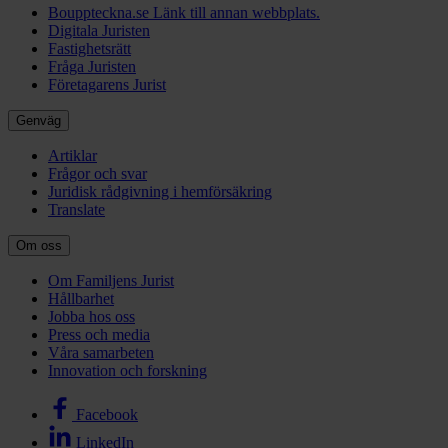
Bouppteckna.se
Länk till annan webbplats.
Digitala Juristen
Fastighetsrätt
Fråga Juristen
Företagarens Jurist
Genväg
Artiklar
Frågor och svar
Juridisk rådgivning i hemförsäkring
Translate
Om oss
Om Familjens Jurist
Hållbarhet
Jobba hos oss
Press och media
Våra samarbeten
Innovation och forskning
Facebook
LinkedIn