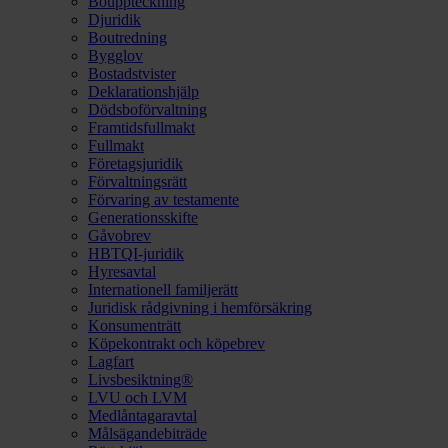
Bouppteckning
Djuridik
Boutredning
Bygglov
Bostadstvister
Deklarationshjälp
Dödsboförvaltning
Framtidsfullmakt
Fullmakt
Företagsjuridik
Förvaltningsrätt
Förvaring av testamente
Generationsskifte
Gåvobrev
HBTQI-juridik
Hyresavtal
Internationell familjerätt
Juridisk rådgivning i hemförsäkring
Konsumenträtt
Köpekontrakt och köpebrev
Lagfart
Livsbesiktning®
LVU och LVM
Medlåntagaravtal
Målsägandebiträde