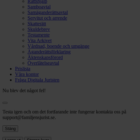
Rättshjälp
Samboavtal
Samäganderättsavtal
Servitut och arrende
Skatterätt
Skuldebrev
Testamente
Vita Arkivet
Vårdnad, boende och umgänge
Äganderättsförklaring
Äktenskapsförord
Överlåtelseavtal
Prislista
Våra kontor
Fråga Digitala Juristen
Nu blev det något fel!
Testa igen och om det fortfarande inte fungerar kontakta oss på
support@familjensjurist.se.
Stäng