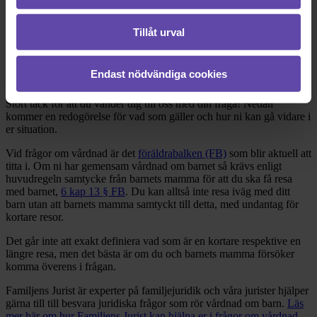
Dela fråga
Tillåt urval
Rådgivarens svar
Endast nödvändiga cookies
2020-03-10
Stort tack för att du vänder dig till oss med din fråga! Nedan
kommer en redogörelse för vad som gäller och hur ni kan gå vidare i
er situation.
Vid frågor om vårdnad är det
föräldrabalken (FB)
som blir aktuell att
titta i. Om ni har gemensam vårdnad om barnet så krävs enligt
huvudregeln samtycke från barnets mamma för att du ska få resa
med barnet,
6 kap 13 § FB
. Du kan alltså inte resa iväg med ditt
barn utan att barnets mamma samtyckt till detta, med undantag för
kortare resor.
Det går inte att exakt definiera vad som är en kortare respektive en
längre resa, men det bästa är om du och barnets mamma försöker
komma överens i frågan.
Familjens Jurist är experter på familjejuridik och våra jurister hjälper
gärna till till besvara juridiska frågor som rör vårdnad om barn.
Läs
mer här om hur Familjens Jurist kan hjälpa er i frågor om vårdnad
.