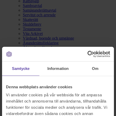
Rättshjälp
Samboavtal
Samäganderättsavtal
Servitut och arrende
Skatterätt
Skuldebrev
Testamente
Vita Arkivet
Vårdnad, boende och umgänge
Äganderättsförklaring
Äktenskapsförord
Överlåtelseavtal
Prislista
Våra kontor
Fråga Digitala Juristen
Samtycke
Information
Om
Nu blev det något fel!
Denna webbplats använder cookies
Testa igen och om det fortfarande inte fungerar kontakta oss på
Vi använder cookies på vår webbsida för att anpassa
support@familjensjurist.se.
innehållet och annonserna till användarna, tillhandahålla
Stäng
funktioner för sociala medier och analysera vår trafik. Vi
vidarebefordrar även sådana cookies och annan