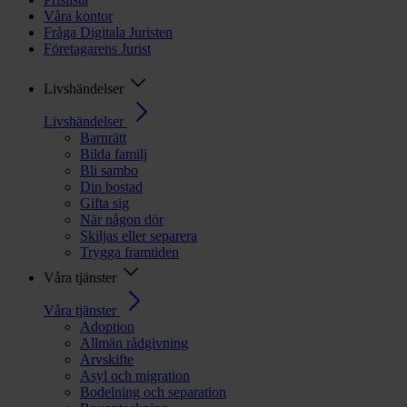
Våra kontor
Fråga Digitala Juristen
Företagarens Jurist
Livshändelser
Livshändelser
Barnrätt
Bilda familj
Bli sambo
Din bostad
Gifta sig
När någon dör
Skiljas eller separera
Trygga framtiden
Våra tjänster
Våra tjänster
Adoption
Allmän rådgivning
Arvskifte
Asyl och migration
Bodelning och separation