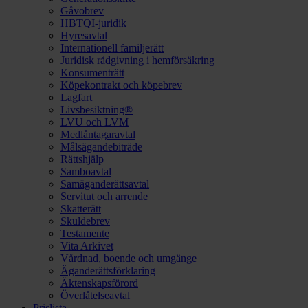
Gåvobrev
HBTQI-juridik
Hyresavtal
Internationell familjerätt
Juridisk rådgivning i hemförsäkring
Konsumenträtt
Köpekontrakt och köpebrev
Lagfart
Livsbesiktning®
LVU och LVM
Medlåntagaravtal
Målsägandebiträde
Rättshjälp
Samboavtal
Samäganderättsavtal
Servitut och arrende
Skatterätt
Skuldebrev
Testamente
Vita Arkivet
Vårdnad, boende och umgänge
Äganderättsförklaring
Äktenskapsförord
Överlåtelseavtal
Prislista