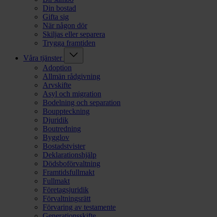
Din bostad
Gifta sig
När någon dör
Skiljas eller separera
Trygga framtiden
Våra tjänster
Adoption
Allmän rådgivning
Arvskifte
Asyl och migration
Bodelning och separation
Bouppteckning
Djuridik
Boutredning
Bygglov
Bostadstvister
Deklarationshjälp
Dödsboförvaltning
Framtidsfullmakt
Fullmakt
Företagsjuridik
Förvaltningsrätt
Förvaring av testamente
Generationsskifte