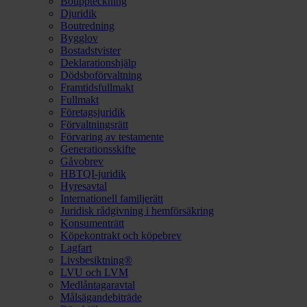
Bouppteckning
Djuridik
Boutredning
Bygglov
Bostadstvister
Deklarationshjälp
Dödsboförvaltning
Framtidsfullmakt
Fullmakt
Företagsjuridik
Förvaltningsrätt
Förvaring av testamente
Generationsskifte
Gåvobrev
HBTQI-juridik
Hyresavtal
Internationell familjerätt
Juridisk rådgivning i hemförsäkring
Konsumenträtt
Köpekontrakt och köpebrev
Lagfart
Livsbesiktning®
LVU och LVM
Medlåntagaravtal
Målsägandebiträde