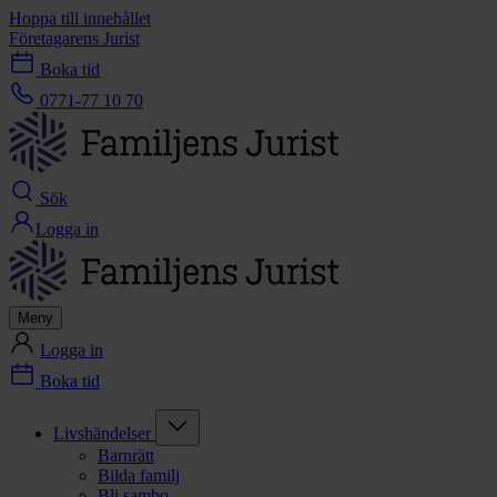
Hoppa till innehållet
Företagarens Jurist
Boka tid
0771-77 10 70
Sök
Logga in
Meny
Logga in
Boka tid
Livshändelser
Barnrätt
Bilda familj
Bli sambo