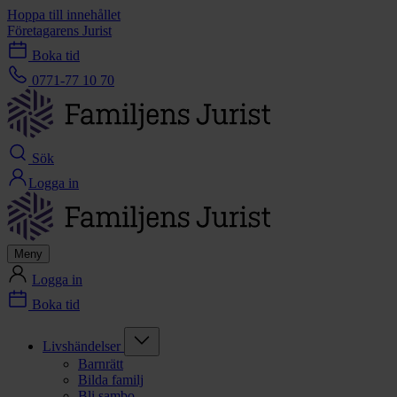
Hoppa till innehållet
Företagarens Jurist
Boka tid
0771-77 10 70
Sök
Logga in
Meny
Logga in
Boka tid
Livshändelser
Barnrätt
Bilda familj
Bli sambo