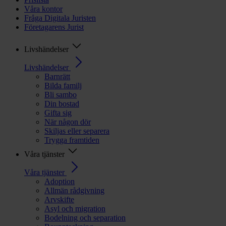
Våra kontor
Fråga Digitala Juristen
Företagarens Jurist
Livshändelser
Livshändelser
Barnrätt
Bilda familj
Bli sambo
Din bostad
Gifta sig
När någon dör
Skiljas eller separera
Trygga framtiden
Våra tjänster
Våra tjänster
Adoption
Allmän rådgivning
Arvskifte
Asyl och migration
Bodelning och separation