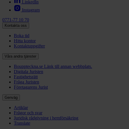
LinkedIn
Instagram
0771-77 10 70
Kontakta oss
Boka tid
Hitta kontor
Kontaktuppgifter
Våra andra tjänster
Bouppteckna.se
Länk till annan webbplats.
Digitala Juristen
Fastighetsrätt
Fråga Juristen
Företagarens Jurist
Genväg
Artiklar
Frågor och svar
Juridisk rådgivning i hemförsäkring
Translate