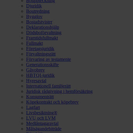
Bouppteckning
Djuridik
Boutredning
Bygglov
Bostadstvister
Deklarationshjälp
Dödsboförvaltning
Framtidsfullmakt
Fullmakt
Företagsjuridik
Förvaltningsrätt
Förvaring av testamente
Generationsskifte
Gåvobrev
HBTQI-juridik
Hyresavtal
Internationell familjerätt
Juridisk rådgivning i hemförsäkring
Konsumenträtt
Köpekontrakt och köpebrev
Lagfart
Livsbesiktning®
LVU och LVM
Medlåntagaravtal
Målsägandebiträde