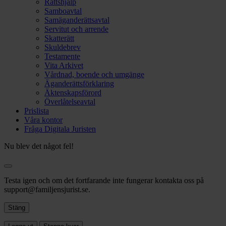
Rättshjälp
Samboavtal
Samäganderättsavtal
Servitut och arrende
Skatterätt
Skuldebrev
Testamente
Vita Arkivet
Vårdnad, boende och umgänge
Äganderättsförklaring
Äktenskapsförord
Överlåtelseavtal
Prislista
Våra kontor
Fråga Digitala Juristen
Nu blev det något fel!
Testa igen och om det fortfarande inte fungerar kontakta oss på
support@familjensjurist.se.
Stäng