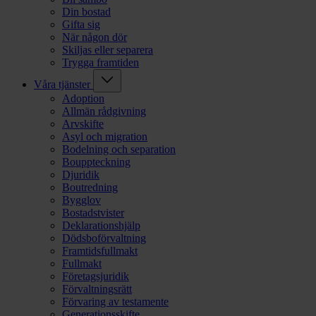
Din bostad
Gifta sig
När någon dör
Skiljas eller separera
Trygga framtiden
Våra tjänster
Adoption
Allmän rådgivning
Arvskifte
Asyl och migration
Bodelning och separation
Bouppteckning
Djuridik
Boutredning
Bygglov
Bostadstvister
Deklarationshjälp
Dödsboförvaltning
Framtidsfullmakt
Fullmakt
Företagsjuridik
Förvaltningsrätt
Förvaring av testamente
Generationsskifte