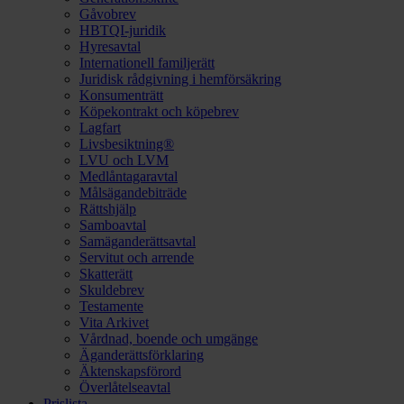
Gåvobrev
HBTQI-juridik
Hyresavtal
Internationell familjerätt
Juridisk rådgivning i hemförsäkring
Konsumenträtt
Köpekontrakt och köpebrev
Lagfart
Livsbesiktning®
LVU och LVM
Medlåntagaravtal
Målsägandebiträde
Rättshjälp
Samboavtal
Samäganderättsavtal
Servitut och arrende
Skatterätt
Skuldebrev
Testamente
Vita Arkivet
Vårdnad, boende och umgänge
Äganderättsförklaring
Äktenskapsförord
Överlåtelseavtal
Prislista