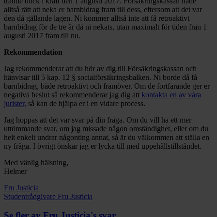
trädde dock i kraft den 1 augusti 2017. Försäkringskassan hade
alltså rätt att neka er barnbidrag fram till dess, eftersom att det var
den då gällande lagen. Ni kommer alltså inte att få retroaktivt
barnbidrag för de tre år då ni nekats, utan maximalt för tiden från 1
augusti 2017 fram till nu.
Rekommendation
Jag rekommenderar att du hör av dig till Försäkringskassan och
hänvisar till 5 kap. 12 § socialförsäkringsbalken. Ni borde då få
barnbidrag, både retroaktivt och framöver. Om de fortfarande ger er
negativa beslut så rekommenderar jag dig att
kontakta en av våra
jurister,
så kan de hjälpa er i en vidare process.
Jag hoppas att det var svar på din fråga. Om du vill ha ett mer
uttömmande svar, om jag missade någon omständighet, eller om du
helt enkelt undrar någonting annat, så är du välkommen att ställa en
ny fråga. I övrigt önskar jag er lycka till med uppehållstillståndet.
Med vänlig hälsning,
Helmer
Fru Justicia
Studentrådgivare Fru Justicia
Se fler av Fru Justicia's svar