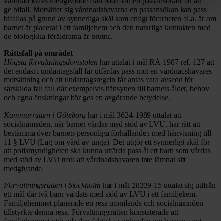
vårdnad krävs medgivande från båda vid en passansökan för att
ge bifall. Motsätter sig vårdnadshavarna en passansökan kan pass
bifallas på grund av synnerliga skäl som enligt förarbeten bl.a. är om
barnet är placerat i ett familjehem och den naturliga kontakten med
de biologiska föräldrarna är brutna.
Rättsfall på området
Högsta förvaltningsdomstolen
har uttalat i mål RÅ 1987 ref. 127 att
det endast i undantagsfall får utfärdas pass mot en vårdnadshavares
motsättning och att undantagsregeln får antas vara avsedd för
särskilda fall fall där exempelvis hänsynen till barnets ålder, behov
och egna önskningar bör ges en avgörande betydelse.
Kammarrätten i Göteborg
har i mål 3624-1989 uttalat att
socialnämnden, när barnet vårdas med stöd av LVU, har rätt att
bestämma över barnets personliga förhållanden med hänvisning till
11 § LVU (Lag om vård av unga). Det utgör ett synnerligt skäl för
att polismyndigheten ska kunna utfärda pass åt ett barn som vårdas
med stöd av LVU trots att vårdnadshavaren inte lämnat sitt
medgivande.
Förvaltningsrätten i Stockholm
har i mål 28339-15 uttalat sig utifrån
ett mål där två barn vårdats med stöd av LVU i ett familjehem.
Familjehemmet planerade en resa utomlands och socialnämnden
tillstyrkte denna resa. Förvaltningsrätten konstaterade att
familjehemmet utövade den faktiska vårdnaden om barnen samt