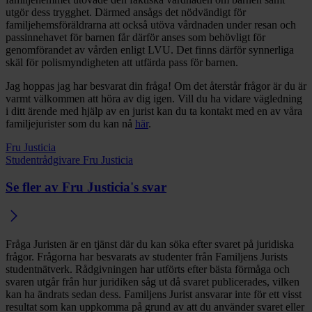
utgör dess trygghet. Därmed ansågs det nödvändigt för
familjehemsföräldrarna att också utöva vårdnaden under resan och
passinnehavet för barnen får därför anses som behövligt för
genomförandet av vården enligt LVU. Det finns därför synnerliga
skäl för polismyndigheten att utfärda pass för barnen.
Jag hoppas jag har besvarat din fråga! Om det återstår frågor är du är
varmt välkommen att höra av dig igen. Vill du ha vidare vägledning
i ditt ärende med hjälp av en jurist kan du ta kontakt med en av våra
familjejurister som du kan nå
här
.
Fru Justicia
Studentrådgivare Fru Justicia
Se fler av Fru Justicia's svar
Fråga Juristen är en tjänst där du kan söka efter svaret på juridiska
frågor. Frågorna har besvarats av studenter från Familjens Jurists
studentnätverk. Rådgivningen har utförts efter bästa förmåga och
svaren utgår från hur juridiken såg ut då svaret publicerades, vilken
kan ha ändrats sedan dess. Familjens Jurist ansvarar inte för ett visst
resultat som kan uppkomma på grund av att du använder svaret eller