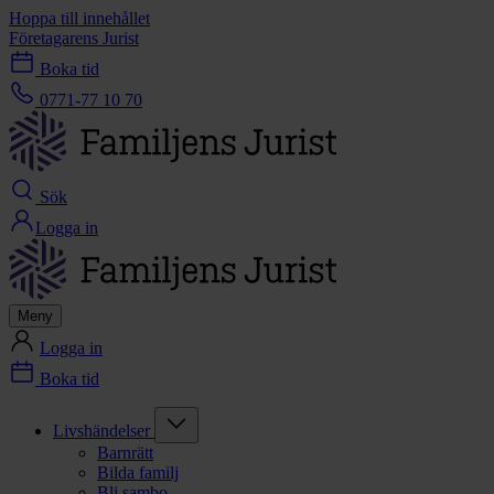
Hoppa till innehållet
Företagarens Jurist
Boka tid
0771-77 10 70
Sök
Logga in
Meny
Logga in
Boka tid
Livshändelser
Barnrätt
Bilda familj
Bli sambo