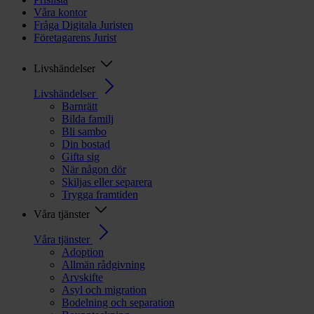
Våra kontor
Fråga Digitala Juristen
Företagarens Jurist
Livshändelser
Livshändelser
Barnrätt
Bilda familj
Bli sambo
Din bostad
Gifta sig
När någon dör
Skiljas eller separera
Trygga framtiden
Våra tjänster
Våra tjänster
Adoption
Allmän rådgivning
Arvskifte
Asyl och migration
Bodelning och separation