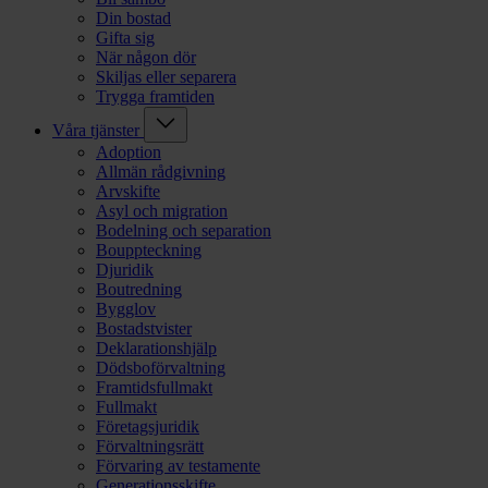
Din bostad
Gifta sig
När någon dör
Skiljas eller separera
Trygga framtiden
Våra tjänster
Adoption
Allmän rådgivning
Arvskifte
Asyl och migration
Bodelning och separation
Bouppteckning
Djuridik
Boutredning
Bygglov
Bostadstvister
Deklarationshjälp
Dödsboförvaltning
Framtidsfullmakt
Fullmakt
Företagsjuridik
Förvaltningsrätt
Förvaring av testamente
Generationsskifte