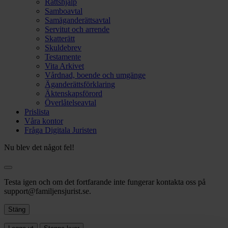
Rättshjälp
Samboavtal
Samäganderättsavtal
Servitut och arrende
Skatterätt
Skuldebrev
Testamente
Vita Arkivet
Vårdnad, boende och umgänge
Äganderättsförklaring
Äktenskapsförord
Överlåtelseavtal
Prislista
Våra kontor
Fråga Digitala Juristen
Nu blev det något fel!
Testa igen och om det fortfarande inte fungerar kontakta oss på
support@familjensjurist.se.
Stäng