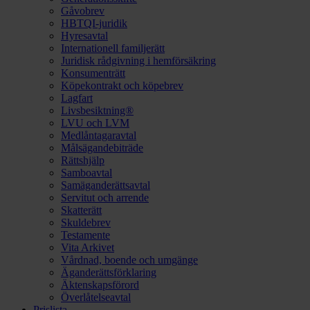
Gåvobrev
HBTQI-juridik
Hyresavtal
Internationell familjerätt
Juridisk rådgivning i hemförsäkring
Konsumenträtt
Köpekontrakt och köpebrev
Lagfart
Livsbesiktning®
LVU och LVM
Medlåntagaravtal
Målsägandebiträde
Rättshjälp
Samboavtal
Samäganderättsavtal
Servitut och arrende
Skatterätt
Skuldebrev
Testamente
Vita Arkivet
Vårdnad, boende och umgänge
Äganderättsförklaring
Äktenskapsförord
Överlåtelseavtal
Prislista