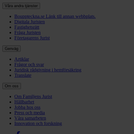
Våra andra tjänster
Bouppteckna.se
Länk till annan webbplats.
Digitala Juristen
Fastighetsrätt
Fråga Juristen
Företagarens Jurist
Genväg
Artiklar
Frågor och svar
Juridisk rådgivning i hemförsäkring
Translate
Om oss
Om Familjens Jurist
Hållbarhet
Jobba hos oss
Press och media
Våra samarbeten
Innovation och forskning