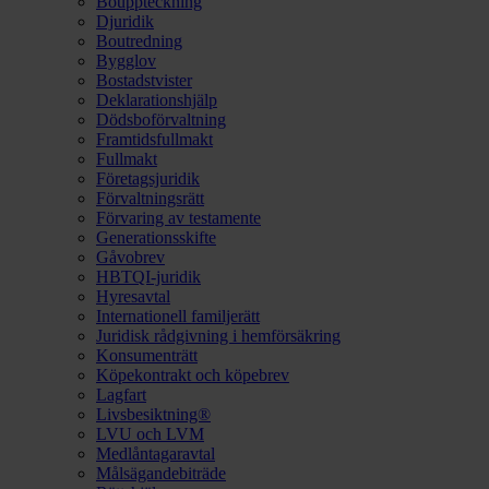
Bouppteckning
Djuridik
Boutredning
Bygglov
Bostadstvister
Deklarationshjälp
Dödsboförvaltning
Framtidsfullmakt
Fullmakt
Företagsjuridik
Förvaltningsrätt
Förvaring av testamente
Generationsskifte
Gåvobrev
HBTQI-juridik
Hyresavtal
Internationell familjerätt
Juridisk rådgivning i hemförsäkring
Konsumenträtt
Köpekontrakt och köpebrev
Lagfart
Livsbesiktning®
LVU och LVM
Medlåntagaravtal
Målsägandebiträde