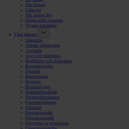
Din bostad
Gifta sig
När någon dör
Skiljas eller separera
Trygga framtiden
Våra tjänster
Adoption
Allmän rådgivning
Arvskifte
Asyl och migration
Bodelning och separation
Bouppteckning
Djuridik
Boutredning
Bygglov
Bostadstvister
Deklarationshjälp
Dödsboförvaltning
Framtidsfullmakt
Fullmakt
Företagsjuridik
Förvaltningsrätt
Förvaring av testamente
Generationsskifte