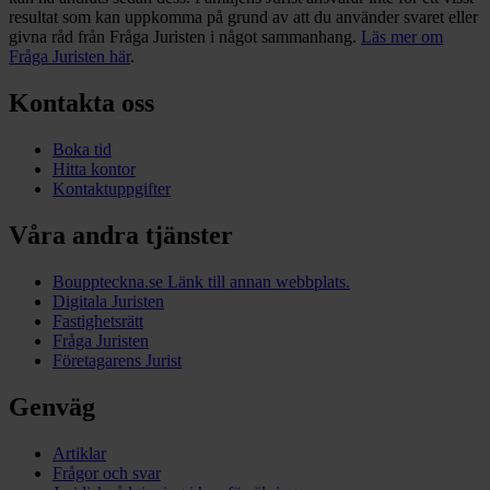
resultat som kan uppkomma på grund av att du använder svaret eller
givna råd från Fråga Juristen i något sammanhang.
Läs mer om
Fråga Juristen här
.
Kontakta oss
Boka tid
Hitta kontor
Kontaktuppgifter
Våra andra tjänster
Bouppteckna.se
Länk till annan webbplats.
Digitala Juristen
Fastighetsrätt
Fråga Juristen
Företagarens Jurist
Genväg
Artiklar
Frågor och svar