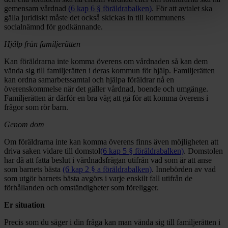
gemensam vårdnad
(6 kap 6 § föräldrabalken)
. För att avtalet ska
gälla juridiskt måste det också skickas in till kommunens
socialnämnd för godkännande.
Hjälp från familjerätten
Kan föräldrarna inte komma överens om vårdnaden så kan dem
vända sig till familjerätten i deras kommun för hjälp. Familjerätten
kan ordna samarbetssamtal och hjälpa föräldrar nå en
överenskommelse när det gäller vårdnad, boende och umgänge.
Familjerätten är därför en bra väg att gå för att komma överens i
frågor som rör barn.
Genom dom
Om föräldrarna inte kan komma överens finns även möjligheten att
driva saken vidare till domstol
(6 kap 5 § föräldrabalken)
. Domstolen
har då att fatta beslut i vårdnadsfrågan utifrån vad som är att anse
som barnets bästa
(6 kap 2 § a föräldrabalken)
. Innebörden av vad
som utgör barnets bästa avgörs i varje enskilt fall utifrån de
förhållanden och omständigheter som föreligger.
Er situation
Precis som du säger i din fråga kan man vända sig till familjerätten i