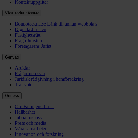
Kontaktuppgifter
Våra andra tjänster
Bouppteckna.se
Länk till annan webbplats.
Digitala Juristen
Fastighetsrätt
Fråga Juristen
Företagarens Jurist
Genväg
Artiklar
Frågor och svar
Juridisk rådgivning i hemförsäkring
Translate
Om oss
Om Familjens Jurist
Hållbarhet
Jobba hos oss
Press och media
Våra samarbeten
Innovation och forskning