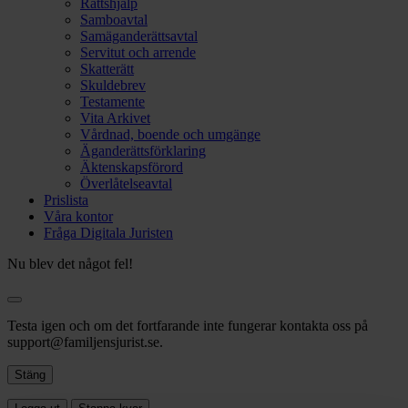
Rättshjälp
Samboavtal
Samäganderättsavtal
Servitut och arrende
Skatterätt
Skuldebrev
Testamente
Vita Arkivet
Vårdnad, boende och umgänge
Äganderättsförklaring
Äktenskapsförord
Överlåtelseavtal
Prislista
Våra kontor
Fråga Digitala Juristen
Nu blev det något fel!
Testa igen och om det fortfarande inte fungerar kontakta oss på
support@familjensjurist.se.
Stäng