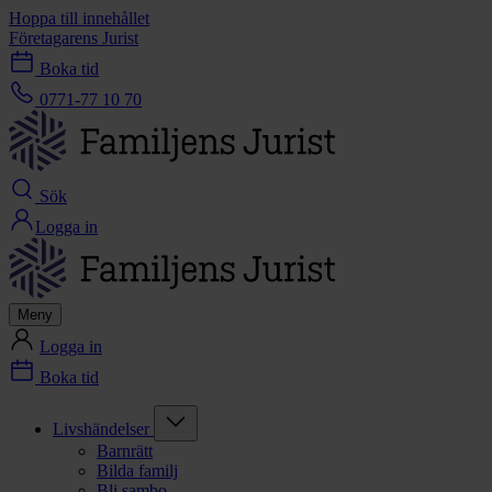
Hoppa till innehållet
Företagarens Jurist
Boka tid
0771-77 10 70
Sök
Logga in
Meny
Logga in
Boka tid
Livshändelser
Barnrätt
Bilda familj
Bli sambo