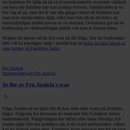
sin kommun för hjälp att nå en överenskommelse avseende vårdnad
om barn när föräldrar inte kan komma överens. Familjerätten är en
bra väg att gå, men det är inte alla gånger säkert att föräldrar kan
enas trots familjerättens hjälp vilket kan leda till att det krävs att
vårdnadsfrågan istället prövas av en domstol. Domstolen gör då en
bedömning av vårdnadsfrågan utifrån vad som är barnets bästa.
Hoppas du känner att du fick svar på din fråga. Har du funderingar
eller vill ha ytterligare hjälp i ärendet kan du
boka tid med någon av
våra jurister på Familjens Jurist.
Fru Justicia
Studentrådgivare Fru Justicia
Se fler av Fru Justicia's svar
Fråga Juristen är en tjänst där du kan söka efter svaret på juridiska
frågor. Frågorna har besvarats av studenter från Familjens Jurists
studentnätverk. Rådgivningen har utförts efter bästa förmåga och
svaren utgår från hur juridiken såg ut då svaret publicerades, vilken
kan ha ändrats sedan dess. Familjens Jurist ansvarar inte för ett visst