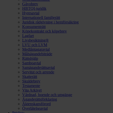
Gåvobrev
HBTQI-juridik
Hyresavtal
Internationell familjerätt
Juridisk rådgivning i hemförsäkring
Konsumenträtt
Köpekontrakt och köpebrev
Lagfart
Livsbesiktning®
LVU och LVM
Medlåntagaravtal
Målsägandebiträde
Rättshjälp
Samboavtal
Samäganderättsavtal
Servitut och arrende
Skatterätt
Skuldebrev
Testamente
Vita Arkivet
Vårdnad, boende och umgänge
Äganderättsförklaring
Äktenskapsförord
Överlåtelseavtal
Prislista