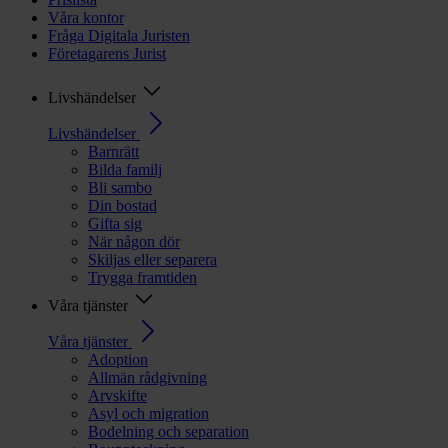
Våra kontor
Fråga Digitala Juristen
Företagarens Jurist
Livshändelser
Livshändelser
Barnrätt
Bilda familj
Bli sambo
Din bostad
Gifta sig
När någon dör
Skiljas eller separera
Trygga framtiden
Våra tjänster
Våra tjänster
Adoption
Allmän rådgivning
Arvskifte
Asyl och migration
Bodelning och separation