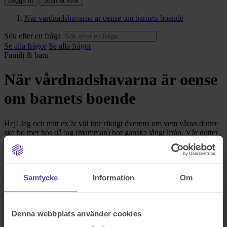
Logga ut
Stanna kvar
När vårdnadshavarna är oense om barnets boende
Sök efter en fråga
Se alla frågor
Se alla frågor
Familj & barn
När vårdnadshavarna är oense
om barnets boende
Hej! Jag och mitt ex är väl inte riktigt överens om vem våran dotter
ska bo mer hos då jag (mamman) bor ganska långt ifrån. Vår dotter
är just nu skriven hos sin pappa. Men jag vill ju självklart att hon ska
bo hos mig lite ute på landet. Lugnare tempo och mer trygghet osv
än inne i en storstad (Sthlm) där hennes pappa bor.
Vad har jag för rättigheter som mamma. Jag har ju all rätt att hon är
Samtycke
Information
Om
skriven hos mig med. Vår dotter är 5 år.
Sök efter en fråga
Se alla frågor
Boka tid med jurist
Denna webbplats använder cookies
Boka tid med jurist