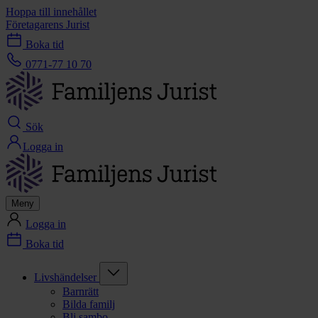
Hoppa till innehållet
Företagarens Jurist
Boka tid
0771-77 10 70
Sök
Logga in
Meny
Logga in
Boka tid
Livshändelser
Barnrätt
Bilda familj
Bli sambo