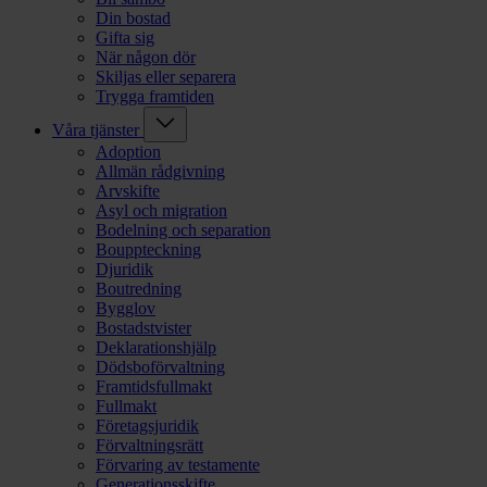
Din bostad
Gifta sig
När någon dör
Skiljas eller separera
Trygga framtiden
Våra tjänster
Adoption
Allmän rådgivning
Arvskifte
Asyl och migration
Bodelning och separation
Bouppteckning
Djuridik
Boutredning
Bygglov
Bostadstvister
Deklarationshjälp
Dödsboförvaltning
Framtidsfullmakt
Fullmakt
Företagsjuridik
Förvaltningsrätt
Förvaring av testamente
Generationsskifte