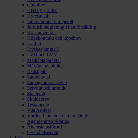
Gåvobrev
HBTQI-juridik
Hyresavtal
Internationell familjerätt
Juridisk rådgivning i hemförsäkring
Konsumenträtt
Köpekontrakt och köpebrev
Lagfart
Livsbesiktning®
LVU och LVM
Medlåntagaravtal
Målsägandebiträde
Rättshjälp
Samboavtal
Samäganderättsavtal
Servitut och arrende
Skatterätt
Skuldebrev
Testamente
Vita Arkivet
Vårdnad, boende och umgänge
Äganderättsförklaring
Äktenskapsförord
Överlåtelseavtal
Prislista