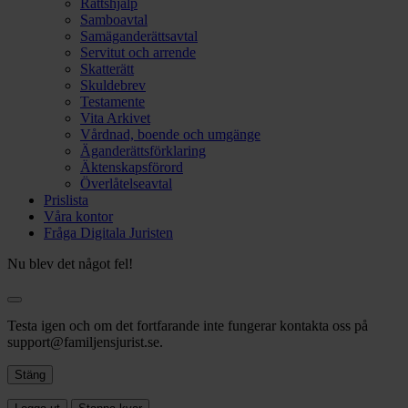
Rättshjälp
Samboavtal
Samäganderättsavtal
Servitut och arrende
Skatterätt
Skuldebrev
Testamente
Vita Arkivet
Vårdnad, boende och umgänge
Äganderättsförklaring
Äktenskapsförord
Överlåtelseavtal
Prislista
Våra kontor
Fråga Digitala Juristen
Nu blev det något fel!
Testa igen och om det fortfarande inte fungerar kontakta oss på
support@familjensjurist.se.
Stäng