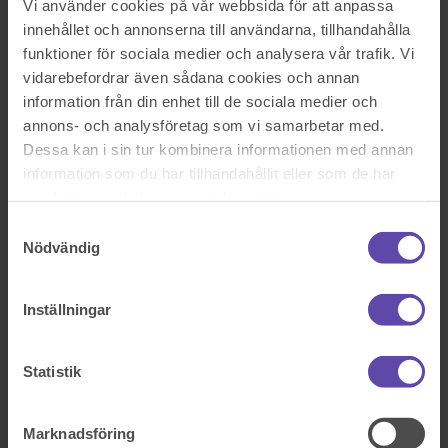
Vi använder cookies på vår webbsida för att anpassa
innehållet och annonserna till användarna, tillhandahålla
På kontor, telefon eller onlinemöte
funktioner för sociala medier och analysera vår trafik. Vi
vidarebefordrar även sådana cookies och annan
information från din enhet till de sociala medier och
Dela fråga
annons- och analysföretag som vi samarbetar med.
Rådgivarens svar
Dessa kan i sin tur kombinera informationen med annan
information som du har tillhandahållit eller som de har
samlat in när du har använt deras tjänster.
2018-01-30
Samtyckesval
Hej och tack för att du vänder dig till Fråga Juristen med din fråga!
Nödvändig
Du nämner inte i din fråga hur vårdnaden om er dotter ser (om den
är ensam eller gemensam), men jag har utgått i mitt svar från
att ni
har gemensam vårdnad.
Inställningar
Barns boende och barnets bästa
Om föräldrarna till ett barn inte bor ihop måste ett beslut tas om
Statistik
barnets boende, och är vårdnaden gemensam ska det beslutet tas
tillsammans. Antingen kan ena föräldern utses till boendeförälder
eller så kan man bestämma att barnet ska bo växelvis hos
föräldrarna. Om föräldrarna inte kan enas om var och hur barnet ska
Marknadsföring