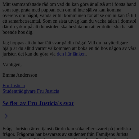
Mitt sammanfattade råd om vad du kan göra är alltså att i första hand
som sagt prata med pappan och om ni inte själva kan komma
överens om något, vända er till kommunen för att se om ni kan få till
ett samarbetssamtal. Som en sista utväg kan du väcka talan i domstol
där du yrkar på att domstolen ska besluta om att er dotter ska ha sitt
boende hos dig.
Jag hoppas att du har fått svar på din fråga! Vill du ha ytterligare
hjälp är du alltid varmt välkommen att boka en tid hos någon av våra
jurister, det kan du göra via
den här länken
.
Vänligen,
Emma Andersson
Fru Justicia
Studentrådgivare Fru Justicia
Se fler av Fru Justicia's svar
Fråga Juristen är en tjänst där du kan söka efter svaret på juridiska
frågor. Frågorna har besvarats av studenter från Familjens Jurists