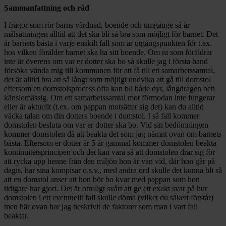
Sammanfattning och råd
I frågor som rör barns vårdnad, boende och umgänge så är
målsättningen alltid att det ska bli så bra som möjligt för barnet. Det
är barnets bästa i varje enskilt fall som är utgångspunkten för t.ex.
hos vilken förälder barnet ska ha sitt boende. Om ni som föräldrar
inte är överens om var er dotter ska bo så skulle jag i första hand
försöka vända mig till kommunen för att få till ett samarbetssamtal,
det är alltid bra att så långt som möjligt undvika att gå till domstol
eftersom en domstolsprocess ofta kan bli både dyr, långdragen och
känslomässig. Om ett samarbetssamtal mot förmodan inte fungerar
eller är aktuellt (t.ex. om pappan motsätter sig det) kan du alltid
väcka talan om din dotters boende i domstol. I så fall kommer
domstolen besluta om var er dotter ska bo. Vid sin bedömningen
kommer domstolen då att beakta det som jag nämnt ovan om barnets
bästa. Eftersom er dotter är 5 år gammal kommer domstolen beakta
kontinuitetsprincipen och det kan vara så att domstolen drar sig för
att rycka upp henne från den miljön hon är van vid, där hon går på
dagis, har sina kompisar o.s.v., med andra ord skulle det kunna bli så
att en domstol anser att hon bör bo kvar med pappan som hon
tidigare har gjort. Det är otroligt svårt att ge ett exakt svar på hur
domstolen i ett eventuellt fall skulle döma (vilket du säkert förstår)
men här ovan har jag beskrivit de faktorer som man i vart fall
beaktar.