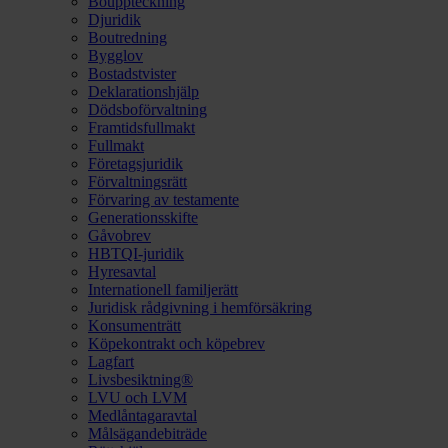
Bouppteckning
Djuridik
Boutredning
Bygglov
Bostadstvister
Deklarationshjälp
Dödsboförvaltning
Framtidsfullmakt
Fullmakt
Företagsjuridik
Förvaltningsrätt
Förvaring av testamente
Generationsskifte
Gåvobrev
HBTQI-juridik
Hyresavtal
Internationell familjerätt
Juridisk rådgivning i hemförsäkring
Konsumenträtt
Köpekontrakt och köpebrev
Lagfart
Livsbesiktning®
LVU och LVM
Medlåntagaravtal
Målsägandebiträde