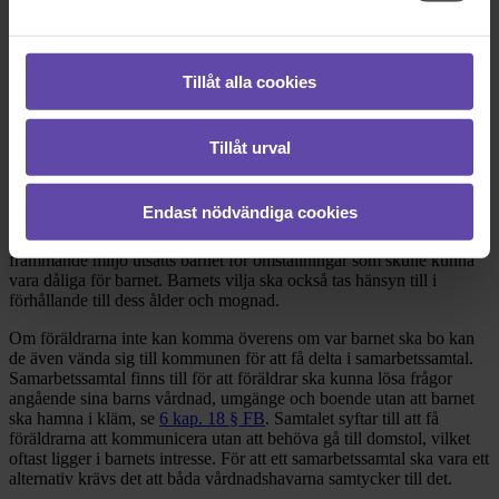
bo kan man låta domstolen avgöra detta, se
6 kap. 14 a § FB
. I alla
beslut som fattas i domstol som rör barn och ett barns vårdnad,
umgänge eller boende så är det en och samma målsättning som alltid
ska vara utgångspunkten, och det är barnets bästa. I lagtext hittar vi
Tillåt alla cookies
detta i
6 kap. 2 a § föräldrabalken (FB)
. Vad som är ett barns bästa
är svårt att fastställa objektivt, alla fall ser olika ut och därför ska
alltid en individuell helhetsbedömning göras i varje enskilt fall.
Tillåt urval
En sak som domstolen beaktar är något som kallas för
kontinuitetsprincipen. Den principen innebär att man ska ta hänsyn
till barnets behov av stabilitet och kontinuitet i sin tillvaro och att det
Endast nödvändiga cookies
ibland kan vara oförenligt med barnets bästa att rycka upp barnet
från sin trygga miljö. Vid t.ex. förflyttning av barn till en ny och
främmande miljö utsätts barnet för omställningar som skulle kunna
vara dåliga för barnet. Barnets vilja ska också tas hänsyn till i
förhållande till dess ålder och mognad.
Om föräldrarna inte kan komma överens om var barnet ska bo kan
de även vända sig till kommunen för att få delta i samarbetssamtal.
Samarbetssamtal finns till för att föräldrar ska kunna lösa frågor
angående sina barns vårdnad, umgänge och boende utan att barnet
ska hamna i kläm, se
6 kap. 18 § FB
. Samtalet syftar till att få
föräldrarna att kommunicera utan att behöva gå till domstol, vilket
oftast ligger i barnets intresse. För att ett samarbetssamtal ska vara ett
alternativ krävs det att båda vårdnadshavarna samtycker till det.