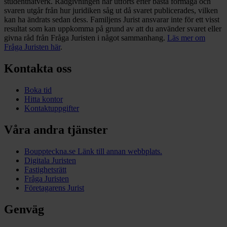
studentnätverk. Rådgivningen har utförts efter bästa förmåga och
svaren utgår från hur juridiken såg ut då svaret publicerades, vilken
kan ha ändrats sedan dess. Familjens Jurist ansvarar inte för ett visst
resultat som kan uppkomma på grund av att du använder svaret eller
givna råd från Fråga Juristen i något sammanhang.
Läs mer om
Fråga Juristen här
.
Kontakta oss
Boka tid
Hitta kontor
Kontaktuppgifter
Våra andra tjänster
Bouppteckna.se
Länk till annan webbplats.
Digitala Juristen
Fastighetsrätt
Fråga Juristen
Företagarens Jurist
Genväg