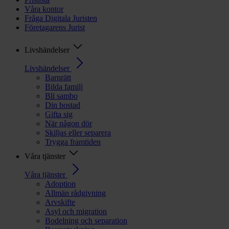
Våra kontor
Fråga Digitala Juristen
Företagarens Jurist
Livshändelser
Livshändelser
Barnrätt
Bilda familj
Bli sambo
Din bostad
Gifta sig
När någon dör
Skiljas eller separera
Trygga framtiden
Våra tjänster
Våra tjänster
Adoption
Allmän rådgivning
Arvskifte
Asyl och migration
Bodelning och separation