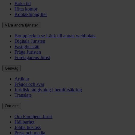
Boka tid
Hitta kontor
Kontaktuppgifter
Våra andra tjänster
Bouppteckna.se
Länk till annan webbplats.
Digitala Juristen
Fastighetsrätt
Fråga Juristen
Företagarens Jurist
Genväg
Artiklar
Frågor och svar
Juridisk rådgivning i hemförsäkring
Translate
Om oss
Om Familjens Jurist
Hållbarhet
Jobba hos oss
Press och media