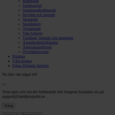
Rättshjälp
Samboavtal
Samäganderättsavtal
Servitut och arrende
Skatterätt
Skuldebrev
Testamente
Vita Arkivet
Vårdnad, boende och umgänge
Äganderättsförklaring
Äktenskapsförord
Överlåtelseavtal
Prislista
Våra kontor
Fråga Digitala Juristen
Nu blev det något fel!
Testa igen och om det fortfarande inte fungerar kontakta oss på
support@familjensjurist.se.
Stäng