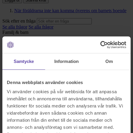
Logga ut
Stanna kvar
När föräldrarna inte kan komma överens om barnets boende
Sök efter en fråga
Se alla frågor
Se alla frågor
Familj & barn
När föräldrarna inte kan
komma överens om barnets
Samtycke
Information
Om
boende
Denna webbplats använder cookies
Vi har avtalat hos familjerätten om boende hos pappan, dvs dottern
bor där och har umgänge med mig varannan helg. Jag vill nu ha
Vi använder cookies på vår webbsida för att anpassa
växlevis boende, dvs att dottern bor hos mig lika mycket som hos
innehållet och annonserna till användarna, tillhandahålla
pappan. Om pappan inte vill förändra detta, då behöver jag gå till
tingsrätt? Vad är då mina chanser att få växelvis? Kommer man
funktioner för sociala medier och analysera vår trafik. Vi
förorda familjerätt och samarbetssamtal i första hand?
vidarebefordrar även sådana cookies och annan
information från din enhet till de sociala medier och
Sök efter en fråga
Se alla frågor
Boka tid med jurist
annons- och analysföretag som vi samarbetar med.