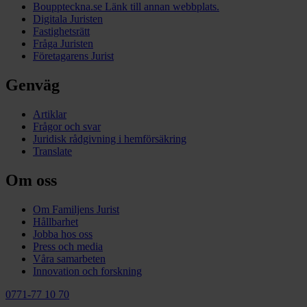
Bouppteckna.se
Länk till annan webbplats.
Digitala Juristen
Fastighetsrätt
Fråga Juristen
Företagarens Jurist
Genväg
Artiklar
Frågor och svar
Juridisk rådgivning i hemförsäkring
Translate
Om oss
Om Familjens Jurist
Hållbarhet
Jobba hos oss
Press och media
Våra samarbeten
Innovation och forskning
0771-77 10 70