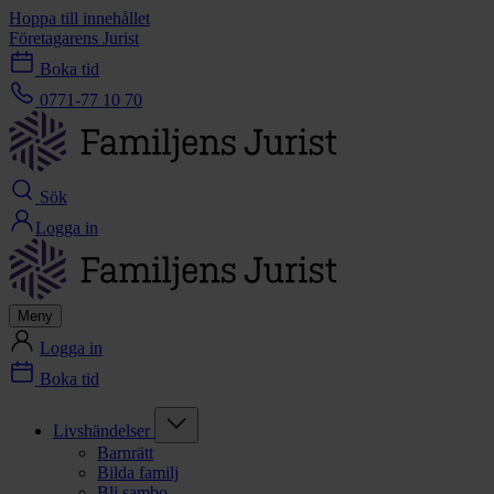
Hoppa till innehållet
Företagarens Jurist
Boka tid
0771-77 10 70
Sök
Logga in
Meny
Logga in
Boka tid
Livshändelser
Barnrätt
Bilda familj
Bli sambo