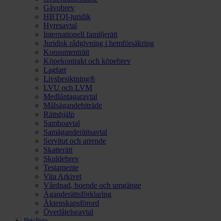
Gåvobrev
HBTQI-juridik
Hyresavtal
Internationell familjerätt
Juridisk rådgivning i hemförsäkring
Konsumenträtt
Köpekontrakt och köpebrev
Lagfart
Livsbesiktning®
LVU och LVM
Medlåntagaravtal
Målsägandebiträde
Rättshjälp
Samboavtal
Samäganderättsavtal
Servitut och arrende
Skatterätt
Skuldebrev
Testamente
Vita Arkivet
Vårdnad, boende och umgänge
Äganderättsförklaring
Äktenskapsförord
Överlåtelseavtal
Prislista