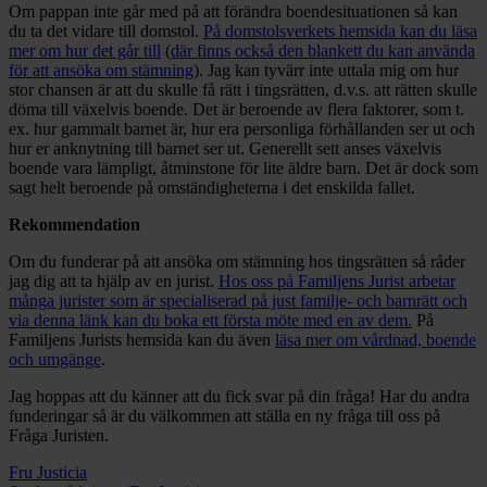
Om pappan inte går med på att förändra boendesituationen så kan
du ta det vidare till domstol.
På domstolsverkets hemsida kan du läsa
mer om hur det går till
(
där finns också den blankett du kan använda
för att ansöka om stämning
). Jag kan tyvärr inte uttala mig om hur
stor chansen är att du skulle få rätt i tingsrätten, d.v.s. att rätten skulle
döma till växelvis boende. Det är beroende av flera faktorer, som t.
ex. hur gammalt barnet är, hur era personliga förhållanden ser ut och
hur er anknytning till barnet ser ut. Generellt sett anses växelvis
boende vara lämpligt, åtminstone för lite äldre barn. Det är dock som
sagt helt beroende på omständigheterna i det enskilda fallet.
Rekommendation
Om du funderar på att ansöka om stämning hos tingsrätten så råder
jag dig att ta hjälp av en jurist.
Hos oss på Familjens Jurist arbetar
många jurister som är specialiserad på just familje- och barnrätt och
via denna länk kan du boka ett första möte med en av dem.
På
Familjens Jurists hemsida kan du även
läsa mer om vårdnad, boende
och umgänge
.
Jag hoppas att du känner att du fick svar på din fråga! Har du andra
funderingar så är du välkommen att ställa en ny fråga till oss på
Fråga Juristen.
Fru Justicia