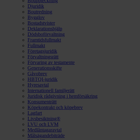
Bouppteckning
Djuridik
Boutredning
Bygglov
Bostadstvister
Deklarationshjälp
Dödsboförvaltning
Framtidsfullmakt
Fullmakt
Företagsjuridik
Förvaltningsrätt
Förvaring av testamente
Generationsskifte
Gåvobrev
HBTQI-juridik
Hyresavtal
Internationell familjerätt
Juridisk rådgivning i hemförsäkring
Konsumenträtt
Köpekontrakt och köpebrev
Lagfart
Livsbesiktning®
LVU och LVM
Medlåntagaravtal
Målsägandebiträde