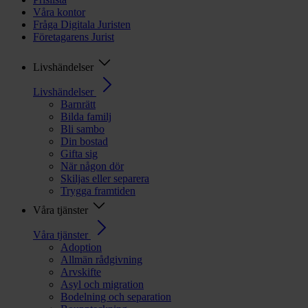
Våra kontor
Fråga Digitala Juristen
Företagarens Jurist
Livshändelser
Livshändelser
Barnrätt
Bilda familj
Bli sambo
Din bostad
Gifta sig
När någon dör
Skiljas eller separera
Trygga framtiden
Våra tjänster
Våra tjänster
Adoption
Allmän rådgivning
Arvskifte
Asyl och migration
Bodelning och separation