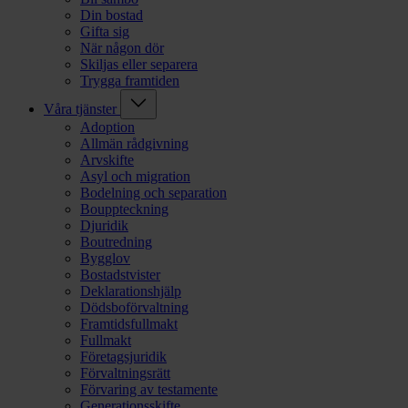
Din bostad
Gifta sig
När någon dör
Skiljas eller separera
Trygga framtiden
Våra tjänster
Adoption
Allmän rådgivning
Arvskifte
Asyl och migration
Bodelning och separation
Bouppteckning
Djuridik
Boutredning
Bygglov
Bostadstvister
Deklarationshjälp
Dödsboförvaltning
Framtidsfullmakt
Fullmakt
Företagsjuridik
Förvaltningsrätt
Förvaring av testamente
Generationsskifte