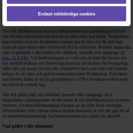
avtal/uppdaterar det nuvarande hos familjerätten. För det fall pappan
inte vill förändra boendesituationen så behöver du, precis som du
antagit, stämma in i tingsrätt för att få till en förändring.
Endast nödvändiga cookies
Mål om boende i domstol
När två föräldrar som inte bor tillsammans har gemensam vårdnad
om ett barn kan barnet bo hos en av dem eller hos båda. Tingsrätten
kan besluta vem av föräldrarna barnet ska bo hos om de inte kan
enas på egen hand eller om barnet ska bo växelvis. Barnets bästa ska
vara avgörande i alla beslut om vårdnad, boende och umgänge (
6
kap. 2a § FB
). Vid bedömningen av vad som är bäst för barnet ska
det särskilt beaktas om barnet kan komma att utsättas för övergrepp,
våld eller på annat vis fara illa. Därutöver fästs stor vikt vid barnets
behov av en nära och god kontakt med båda föräldrarna. Principen
om barnets bästa är en av grundpelarna i FN:s barnkonvention som
nu också är svensk lag.
När det gäller mål om vårdnad, boende eller umgänge så är
tingsrättens utgångspunkt att det bästa är om föräldrarna kan komma
överens. En huvudförhandling föregås av en eller flera muntliga
förberedelser och i dessa möten brukar domaren se om det går att nå
en samförståndslösning. Samarbetssamtal kan också bli aktuellt.
Vad gäller i din situation?