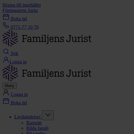
Hoppa till innehållet
Företagarens Jurist
Boka tid
0771-77 10 70
Sök
Logga in
Meny
Logga in
Boka tid
Livshändelser
Barnrätt
Bilda familj
Bli sambo