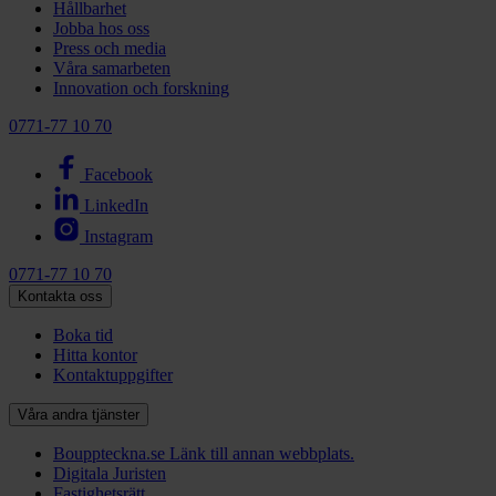
Hållbarhet
Jobba hos oss
Press och media
Våra samarbeten
Innovation och forskning
0771-77 10 70
Facebook
LinkedIn
Instagram
0771-77 10 70
Kontakta oss
Boka tid
Hitta kontor
Kontaktuppgifter
Våra andra tjänster
Bouppteckna.se
Länk till annan webbplats.
Digitala Juristen
Fastighetsrätt