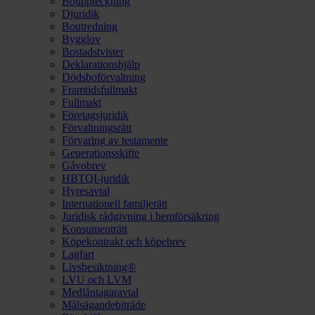
Bouppteckning
Djuridik
Boutredning
Bygglov
Bostadstvister
Deklarationshjälp
Dödsboförvaltning
Framtidsfullmakt
Fullmakt
Företagsjuridik
Förvaltningsrätt
Förvaring av testamente
Generationsskifte
Gåvobrev
HBTQI-juridik
Hyresavtal
Internationell familjerätt
Juridisk rådgivning i hemförsäkring
Konsumenträtt
Köpekontrakt och köpebrev
Lagfart
Livsbesiktning®
LVU och LVM
Medlåntagaravtal
Målsägandebiträde