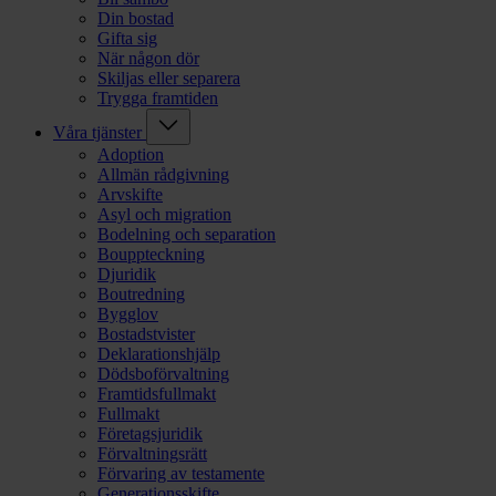
Din bostad
Gifta sig
När någon dör
Skiljas eller separera
Trygga framtiden
Våra tjänster
Adoption
Allmän rådgivning
Arvskifte
Asyl och migration
Bodelning och separation
Bouppteckning
Djuridik
Boutredning
Bygglov
Bostadstvister
Deklarationshjälp
Dödsboförvaltning
Framtidsfullmakt
Fullmakt
Företagsjuridik
Förvaltningsrätt
Förvaring av testamente
Generationsskifte