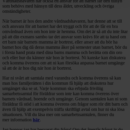
Vårdnadshavaren har också ett ansvar för att barnet får den tillsyn
som behövs med hänsyn till dess ålder, utveckling och övriga
omständigheter.
När barnet är hos den andre vårdnadshavaren, har denne att se till
och ansvara för att barnet har det tryggt och för att de får en bra
omvårdnad även om hon inte är hemma. Om det är så att du inte litar
på att din exmans sambo tar det ansvar som krävs för att ta hand om
ert barn när barnets mamma är bortrest, eller anser att du bör ha
barnet hos dig då deras mamma åker på semester utan barnet, bör du
i första hand prata med dina barns mamma och berätta om din oro
och eller hur du känner när hon är bortrest. Ni kanske kan diskutera
och komma överens om att ni kan försöka anpassa barnet umgänge
så att de är hos dig när hon är bortrest.
Har ni svårt att samtala med varandra och komma överens så kan
man hos familjerätten i din kommun få hjälp att diskutera hur
umgänget ska se ut. Varje kommun ska erbjuda friviliig
samarbetssamtal för föräldrar som inte kan komma överens över
barnets vårdnad, boende och umgänge. Genom samtalen kan ni som
föräldrar få stöd i att komma överens om frågor som rör ditt barn och
även få hjälp att exempelvis träffa skriftligt avtal om hur ni ska lösa
situationen. Vill du läsa mer om samarbetssamtalen, finner du
mer information
här
.
Jag hoppas jag har besvarat din fråga! Om det återstår frågot är du