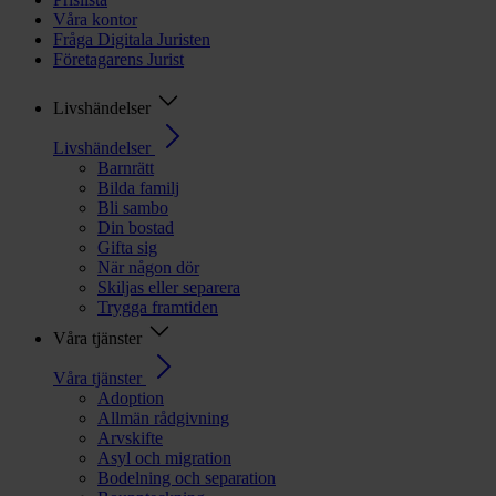
Våra kontor
Fråga Digitala Juristen
Företagarens Jurist
Livshändelser
Livshändelser
Barnrätt
Bilda familj
Bli sambo
Din bostad
Gifta sig
När någon dör
Skiljas eller separera
Trygga framtiden
Våra tjänster
Våra tjänster
Adoption
Allmän rådgivning
Arvskifte
Asyl och migration
Bodelning och separation