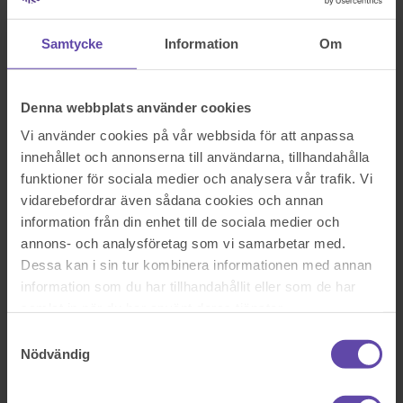
Logga ut
Stanna kvar
Meddela den andre vårdnadshavaren att man reser bort
Samtycke
Information
Om
Sök efter en fråga
Se alla frågor
Se alla frågor
Familj & barn
Denna webbplats använder cookies
Meddela den andre
Vi använder cookies på vår webbsida för att anpassa
innehållet och annonserna till användarna, tillhandahålla
vårdnadshavaren att man reser
funktioner för sociala medier och analysera vår trafik. Vi
bort
vidarebefordrar även sådana cookies och annan
information från din enhet till de sociala medier och
annons- och analysföretag som vi samarbetar med.
Jag har delad vårdnad för min son, jag har honom varannan fredag
Dessa kan i sin tur kombinera informationen med annan
till måndag, hämtar och lämnar i skolan. Min ex fru valde på sin
vecka att åka till sitt hemland Kuba men lämnade vår son hemma
information som du har tillhandahållit eller som de har
tillsammans med sin sambo och vänner. Jag blev inte informerad om
samlat in när du har använt deras tjänster.
detta, fick inte ens frågan. Har hon ingen skyldighet att informera
mig om detta?
Samtyckesval
Nödvändig
Sök efter en fråga
Se alla frågor
Boka tid med jurist