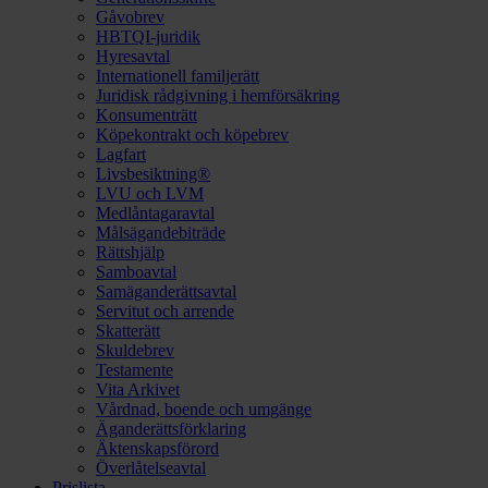
Gåvobrev
HBTQI-juridik
Hyresavtal
Internationell familjerätt
Juridisk rådgivning i hemförsäkring
Konsumenträtt
Köpekontrakt och köpebrev
Lagfart
Livsbesiktning®
LVU och LVM
Medlåntagaravtal
Målsägandebiträde
Rättshjälp
Samboavtal
Samäganderättsavtal
Servitut och arrende
Skatterätt
Skuldebrev
Testamente
Vita Arkivet
Vårdnad, boende och umgänge
Äganderättsförklaring
Äktenskapsförord
Överlåtelseavtal
Prislista