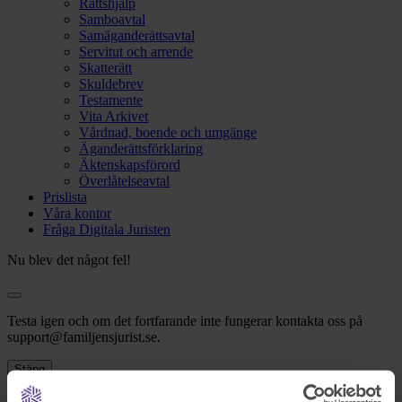
Rättshjälp
Samboavtal
Samäganderättsavtal
Servitut och arrende
Skatterätt
Skuldebrev
Testamente
Vita Arkivet
Vårdnad, boende och umgänge
Äganderättsförklaring
Äktenskapsförord
Överlåtelseavtal
Prislista
Våra kontor
Fråga Digitala Juristen
Nu blev det något fel!
Testa igen och om det fortfarande inte fungerar kontakta oss på
support@familjensjurist.se.
Stäng