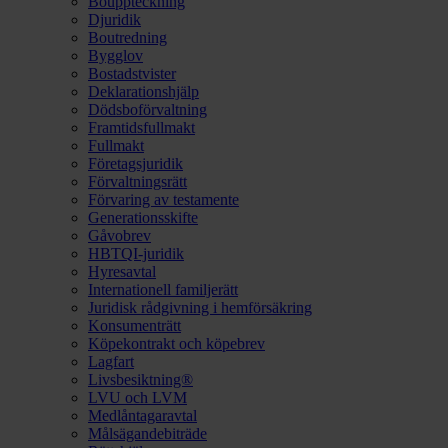
Bouppteckning
Djuridik
Boutredning
Bygglov
Bostadstvister
Deklarationshjälp
Dödsboförvaltning
Framtidsfullmakt
Fullmakt
Företagsjuridik
Förvaltningsrätt
Förvaring av testamente
Generationsskifte
Gåvobrev
HBTQI-juridik
Hyresavtal
Internationell familjerätt
Juridisk rådgivning i hemförsäkring
Konsumenträtt
Köpekontrakt och köpebrev
Lagfart
Livsbesiktning®
LVU och LVM
Medlåntagaravtal
Målsägandebiträde