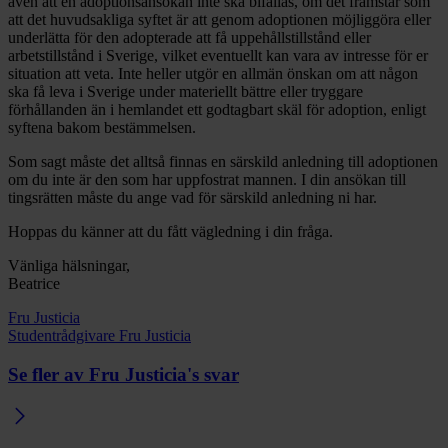
även att en adoptionsansökan inte ska bifallas, om det framstår som
att det huvudsakliga syftet är att genom adoptionen möjliggöra eller
underlätta för den adopterade att få uppehållstillstånd eller
arbetstillstånd i Sverige, vilket eventuellt kan vara av intresse för er
situation att veta. Inte heller utgör en allmän önskan om att någon
ska få leva i Sverige under materiellt bättre eller tryggare
förhållanden än i hemlandet ett godtagbart skäl för adoption, enligt
syftena bakom bestämmelsen.
Som sagt måste det alltså finnas en särskild anledning till adoptionen
om du inte är den som har uppfostrat mannen. I din ansökan till
tingsrätten måste du ange vad för särskild anledning ni har.
Hoppas du känner att du fått vägledning i din fråga.
Vänliga hälsningar,
Beatrice
Fru Justicia
Studentrådgivare Fru Justicia
Se fler av Fru Justicia's svar