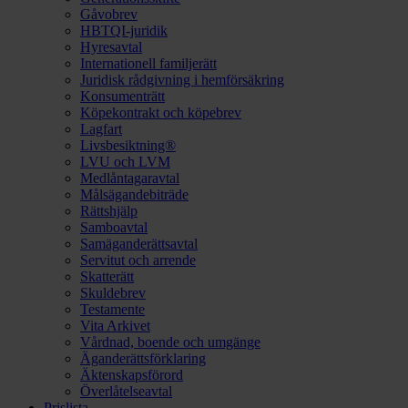
Gåvobrev
HBTQI-juridik
Hyresavtal
Internationell familjerätt
Juridisk rådgivning i hemförsäkring
Konsumenträtt
Köpekontrakt och köpebrev
Lagfart
Livsbesiktning®
LVU och LVM
Medlåntagaravtal
Målsägandebiträde
Rättshjälp
Samboavtal
Samäganderättsavtal
Servitut och arrende
Skatterätt
Skuldebrev
Testamente
Vita Arkivet
Vårdnad, boende och umgänge
Äganderättsförklaring
Äktenskapsförord
Överlåtelseavtal
Prislista