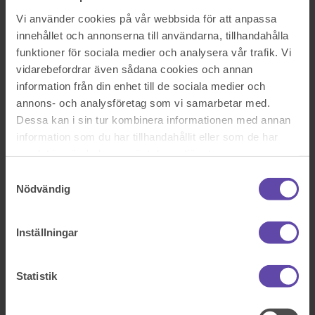
Logga ut
Stanna kvar
Vi använder cookies på vår webbsida för att anpassa
Krav vid adoption av en vuxen person.
innehållet och annonserna till användarna, tillhandahålla
Sök efter en fråga
funktioner för sociala medier och analysera vår trafik. Vi
Se alla frågor
Se alla frågor
vidarebefordrar även sådana cookies och annan
Familj & barn
information från din enhet till de sociala medier och
annons- och analysföretag som vi samarbetar med.
Krav vid adoption av en vuxen
Dessa kan i sin tur kombinera informationen med annan
person.
information som du har tillhandahållit eller som de har
samlat in när du har använt deras tjänster.
Hej! Jag vill adoptera en föräldralös ensamkommande afghan som
Samtyckesval
nu är 18 år. Hur länge måste man ha känt pojken för att få chans att
Nödvändig
adoptera?
Sök efter en fråga
Inställningar
Se alla frågor
Boka tid med jurist
Boka tid med jurist
Statistik
På kontor, telefon eller onlinemöte