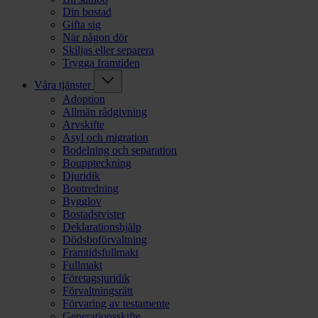
Din bostad
Gifta sig
När någon dör
Skiljas eller separera
Trygga framtiden
Våra tjänster
Adoption
Allmän rådgivning
Arvskifte
Asyl och migration
Bodelning och separation
Bouppteckning
Djuridik
Boutredning
Bygglov
Bostadstvister
Deklarationshjälp
Dödsboförvaltning
Framtidsfullmakt
Fullmakt
Företagsjuridik
Förvaltningsrätt
Förvaring av testamente
Generationsskifte