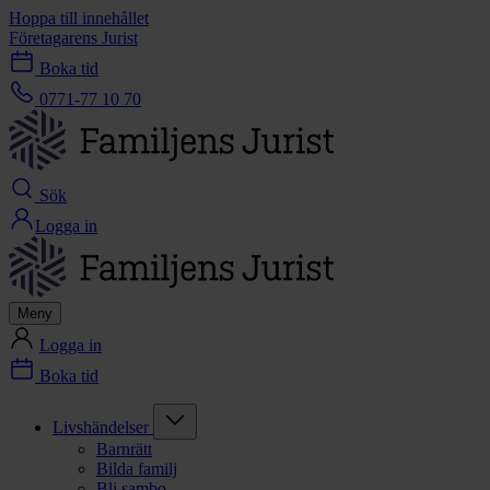
Hoppa till innehållet
Företagarens Jurist
Boka tid
0771-77 10 70
Sök
Logga in
Meny
Logga in
Boka tid
Livshändelser
Barnrätt
Bilda familj
Bli sambo