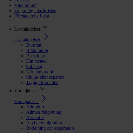
Våra kontor
Fråga Digitala Juristen
Företagarens Jurist
Livshändelser
Livshändelser
Barnrätt
Bilda familj
Bli sambo
Din bostad
Gifta sig
När någon dör
Skiljas eller separera
Trygga framtiden
Våra tjänster
Våra tjänster
Adoption
Allmän rådgivning
Arvskifte
Asyl och migration
Bodelning och separation