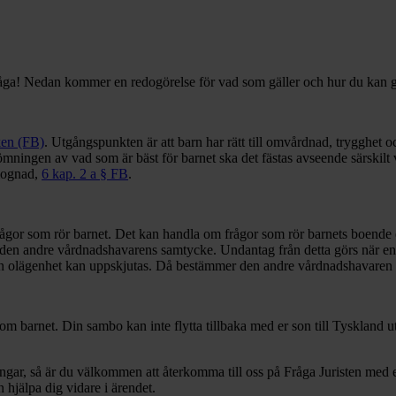
fråga! Nedan kommer en redogörelse för vad som gäller och hur du kan gå
ken (FB)
. Utgångspunkten är att barn har rätt till omvårdnad, trygghet 
ningen av vad som är bäst för barnet ska det fästas avseende särskilt 
 mognad,
6 kap. 2 a § FB
.
rågor som rör barnet. Det kan handla om frågor som rör barnets boend
den andre vårdnadshavarens samtycke. Undantag från detta görs när en 
 utan olägenhet kan uppskjutas. Då bestämmer den andre vårdnadshavare
barnet. Din sambo kan inte flytta tillbaka med er son till Tyskland ut
ingar, så är du välkommen att återkomma till oss på Fråga Juristen med 
n hjälpa dig vidare i ärendet.