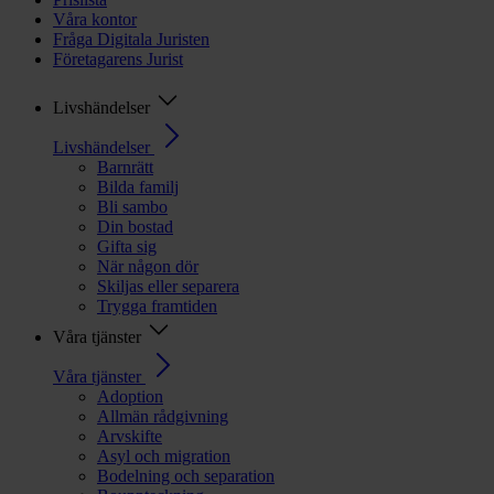
Våra kontor
Fråga Digitala Juristen
Företagarens Jurist
Livshändelser
Livshändelser
Barnrätt
Bilda familj
Bli sambo
Din bostad
Gifta sig
När någon dör
Skiljas eller separera
Trygga framtiden
Våra tjänster
Våra tjänster
Adoption
Allmän rådgivning
Arvskifte
Asyl och migration
Bodelning och separation