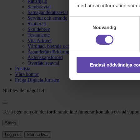
Rättshjälp
med annan information som du 
Samboavtal
Samäganderättsavtal
Servitut och arrende
Samtyckesval
Skatterätt
Nödvändig
Skuldebrev
Testamente
Vita Arkivet
Vårdnad, boende och umgänge
Äganderättsförklaring
Äktenskapsförord
Överlåtelseavtal
Endast nödvändiga co
Prislista
Våra kontor
Fråga Digitala Juristen
Nu blev det något fel!
Testa igen och om det fortfarande inte fungerar kontakta oss på suppor
Stäng
Logga ut
Stanna kvar