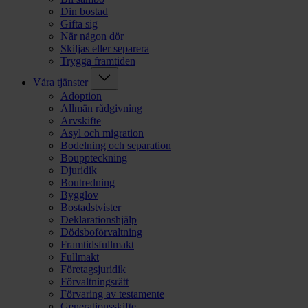
Din bostad
Gifta sig
När någon dör
Skiljas eller separera
Trygga framtiden
Våra tjänster
Adoption
Allmän rådgivning
Arvskifte
Asyl och migration
Bodelning och separation
Bouppteckning
Djuridik
Boutredning
Bygglov
Bostadstvister
Deklarationshjälp
Dödsboförvaltning
Framtidsfullmakt
Fullmakt
Företagsjuridik
Förvaltningsrätt
Förvaring av testamente
Generationsskifte