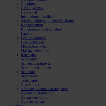
Gåvobrev
HBTQI-juridik
Hyresavtal
Internationell familjerätt
Juridisk rådgivning i hemförsäkring
Konsumenträtt
Köpekontrakt och köpebrev
Lagfart
Livsbesiktning®
LVU och LVM
Medlåntagaravtal
Målsägandebiträde
Rättshjälp
Samboavtal
Samäganderättsavtal
Servitut och arrende
Skatterätt
Skuldebrev
Testamente
Vita Arkivet
Vårdnad, boende och umgänge
Äganderättsförklaring
Äktenskapsförord
Överlåtelseavtal
Prislista