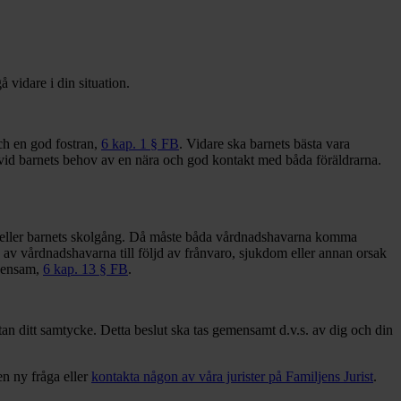
 vidare i din situation.
och en god fostran,
6 kap. 1 § FB
. Vidare ska barnets bästa vara
vid barnets behov av en nära och god kontakt med båda föräldrarna.
e eller barnets skolgång. Då måste båda vårdnadshavarna komma
av vårdnadshavarna till följd av frånvaro, sjukdom eller annan orsak
n ensam,
6 kap. 13 § FB
.
an ditt samtycke. Detta beslut ska tas gemensamt d.v.s. av dig och din
en ny fråga eller
kontakta någon av våra jurister på Familjens Jurist
.