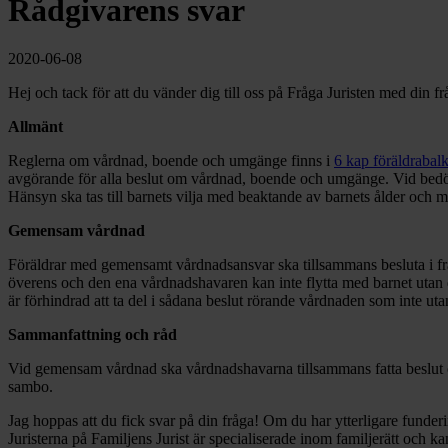
Rådgivarens svar
2020-06-08
Hej och tack för att du vänder dig till oss på Fråga Juristen med din 
Allmänt
Reglerna om vårdnad, boende och umgänge finns i
6 kap föräldrabal
avgörande för alla beslut om vårdnad, boende och umgänge. Vid bedöm
Hänsyn ska tas till barnets vilja med beaktande av barnets ålder och
Gemensam vårdnad
Föräldrar med gemensamt vårdnadsansvar ska tillsammans besluta i f
överens och den ena vårdnadshavaren kan inte flytta med barnet utan 
är förhindrad att ta del i sådana beslut rörande vårdnaden som inte
Sammanfattning och råd
Vid gemensam vårdnad ska vårdnadshavarna tillsammans fatta beslut om 
sambo.
Jag hoppas att du fick svar på din fråga! Om du har ytterligare funder
Juristerna på Familjens Jurist är specialiserade inom familjerätt och ka