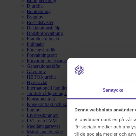
Bouppteckning
Djuridik
Boutredning
Bygglov
Bostadstvister
Deklarationshjälp
Dödsboförvaltning
Framtidsfullmakt
Fullmakt
Företagsjuridik
Förvaltningsrätt
Förvaring av testamente
Generationsskifte
Gåvobrev
HBTQI-juridik
Hyresavtal
Internationell familjerätt
Samtycke
Juridisk rådgivning i hemförsäkring
Konsumenträtt
Köpekontrakt och köpebrev
Lagfart
Denna webbplats använder 
Livsbesiktning®
Vi använder cookies på vår we
LVU och LVM
Medlåntagaravtal
för sociala medier och analys
Målsägandebiträde
till de sociala medier och a