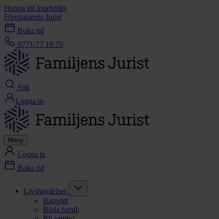
Hoppa till innehållet
Företagarens Jurist
Boka tid
0771-77 10 70
Sök
Logga in
Meny
Logga in
Boka tid
Livshändelser
Barnrätt
Bilda familj
Bli sambo