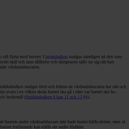
vill flytta
med barnet
.
I
brottsbalken
stadgas nämligen att den som
 skäl och utan tillåtelse och därigenom själv tar sig rätt kan
 andre vårdnadshavaren.
räldrabalken stadgas först och främst att vårdnadshavarna har rätt och
r avses t ex vilken skola barnet ska gå i eller var barnet ska bo.
 och önskemål (
föräldrabalken 6 kap 11 och 13 §§
).
ngt att barnets andre vårdnadshavare inte hade kunnt träffa denne, men så
tt barnet fortfarande kan träffa sin andre förälder.