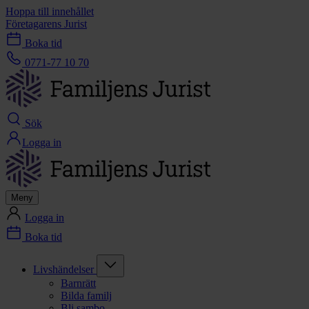
Hoppa till innehållet
Företagarens Jurist
Boka tid
0771-77 10 70
Sök
Logga in
Meny
Logga in
Boka tid
Livshändelser
Barnrätt
Bilda familj
Bli sambo