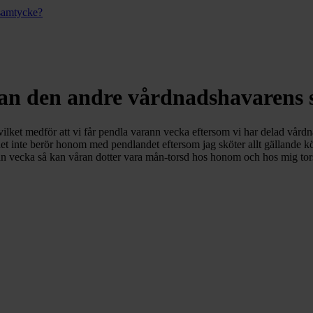
 samtycke?
tan den andre vårdnadshavarens
, vilket medför att vi får pendla varann vecka eftersom vi har delad vård
om det inte berör honom med pendlandet eftersom jag sköter allt gällan
nn vecka så kan våran dotter vara mån-torsd hos honom och hos mig torsd-s