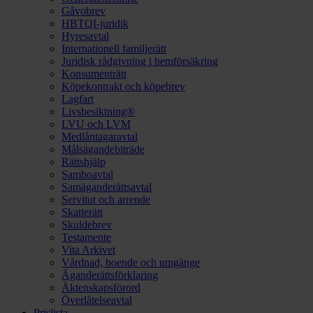
Gåvobrev
HBTQI-juridik
Hyresavtal
Internationell familjerätt
Juridisk rådgivning i hemförsäkring
Konsumenträtt
Köpekontrakt och köpebrev
Lagfart
Livsbesiktning®
LVU och LVM
Medlåntagaravtal
Målsägandebiträde
Rättshjälp
Samboavtal
Samäganderättsavtal
Servitut och arrende
Skatterätt
Skuldebrev
Testamente
Vita Arkivet
Vårdnad, boende och umgänge
Äganderättsförklaring
Äktenskapsförord
Överlåtelseavtal
Prislista