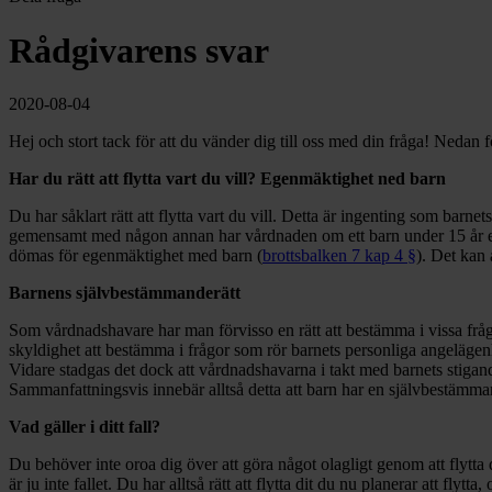
Rådgivarens svar
2020-08-04
Hej och stort tack för att du vänder dig till oss med din fråga! Nedan f
Har du rätt att flytta vart du vill? Egenmäktighet ned barn
Du har såklart rätt att flytta vart du vill. Detta är ingenting som barn
gemensamt med någon annan har vårdnaden om ett barn under 15 år egen
dömas för egenmäktighet med barn (
brottsbalken 7 kap 4 §
). Det kan 
Barnens självbestämmanderätt
Som vårdnadshavare har man förvisso en rätt att bestämma i vissa fråg
skyldighet att bestämma i frågor som rör barnets personliga angelägen
Vidare stadgas det dock att vårdnadshavarna i takt med barnets stigand
Sammanfattningsvis innebär alltså detta att barn har en självbestämman
Vad gäller i ditt fall?
Du behöver inte oroa dig över att göra något olagligt genom att flytta d
är ju inte fallet. Du har alltså rätt att flytta dit du nu planerar att flyt