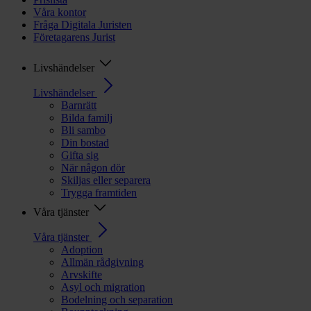
Våra kontor
Fråga Digitala Juristen
Företagarens Jurist
Livshändelser
Livshändelser
Barnrätt
Bilda familj
Bli sambo
Din bostad
Gifta sig
När någon dör
Skiljas eller separera
Trygga framtiden
Våra tjänster
Våra tjänster
Adoption
Allmän rådgivning
Arvskifte
Asyl och migration
Bodelning och separation