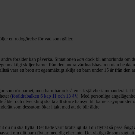
öljer en redogörelse för vad som gäller.
ets andra förälder kan påverka. Situationen
kan
dock bli annorlunda om du 
mäktigt skiljer barnet från den andra vårdnadshavaren utan beaktansvärt
alltså vara ett brott att egenmäktigt skilja ett barn under 15 år från den
or som rör barnet, men barn har också en s k självbestämmanderätt. I fö
heter (
föräldrabalken 6 kap 11 och 13 §§
). Med personliga angelägenhete
e ålder och utveckling ska ta allt större hänsyn till barnets synpunkter
derätt som dessutom ökar i takt med att de blir äldre.
it du nu ska flytta. Det hade varit brottsligt ifall du flyttat så pass lå
ta, oavsett om ditt barn flyttar med dig eller inte. Det viktiga är som sagt a