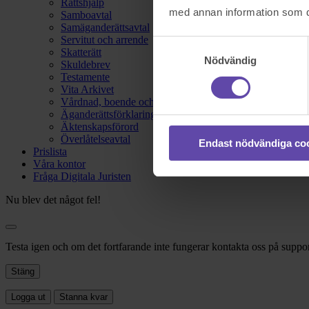
Rättshjälp
med annan information som du 
Samboavtal
Samäganderättsavtal
Servitut och arrende
Samtyckesval
Skatterätt
Nödvändig
Skuldebrev
Testamente
Vita Arkivet
Vårdnad, boende och umgänge
Äganderättsförklaring
Äktenskapsförord
Överlåtelseavtal
Endast nödvändiga co
Prislista
Våra kontor
Fråga Digitala Juristen
Nu blev det något fel!
Testa igen och om det fortfarande inte fungerar kontakta oss på suppor
Stäng
Logga ut
Stanna kvar