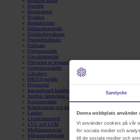
Bouppteckning
Djuridik
Boutredning
Bygglov
Bostadstvister
Deklarationshjälp
Dödsboförvaltning
Framtidsfullmakt
Fullmakt
Företagsjuridik
Förvaltningsrätt
Förvaring av testamente
Generationsskifte
Gåvobrev
HBTQI-juridik
Hyresavtal
Internationell familjerätt
Samtycke
Juridisk rådgivning i hemförsäkring
Konsumenträtt
Köpekontrakt och köpebrev
Lagfart
Denna webbplats använder 
Livsbesiktning®
Vi använder cookies på vår we
LVU och LVM
Medlåntagaravtal
för sociala medier och analys
Målsägandebiträde
till de sociala medier och a