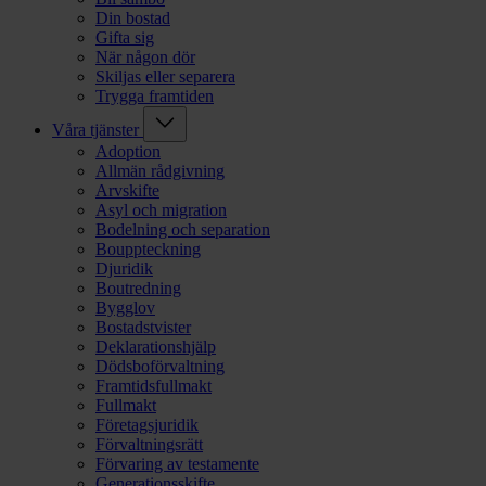
Din bostad
Gifta sig
När någon dör
Skiljas eller separera
Trygga framtiden
Våra tjänster
Adoption
Allmän rådgivning
Arvskifte
Asyl och migration
Bodelning och separation
Bouppteckning
Djuridik
Boutredning
Bygglov
Bostadstvister
Deklarationshjälp
Dödsboförvaltning
Framtidsfullmakt
Fullmakt
Företagsjuridik
Förvaltningsrätt
Förvaring av testamente
Generationsskifte