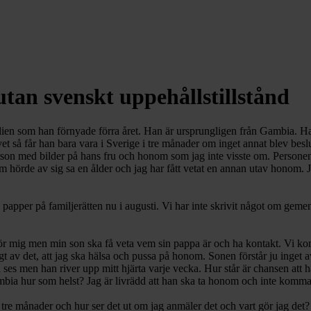
an svenskt uppehållstillstånd
en som han förnyade förra året. Han är ursprungligen från Gambia. Han s
et så får han bara vara i Sverige i tre månader om inget annat blev beslut
son med bilder på hans fru och honom som jag inte visste om. Personen s
n som hörde av sig sa en ålder och jag har fått vetat en annan utav honom
 papper på familjerätten nu i augusti. Vi har inte skrivit något om gem
at för mig men min son ska få veta vem sin pappa är och ha kontakt. Vi k
ligt av det, att jag ska hälsa och pussa på honom. Sonen förstår ju inge
å ses men han river upp mitt hjärta varje vecka. Hur står är chansen att
bia hur som helst? Jag är livrädd att han ska ta honom och inte komma t
tre månader och hur ser det ut om jag anmäler det och vart gör jag det? 