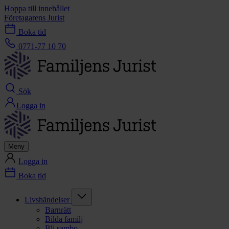
Hoppa till innehållet
Företagarens Jurist
Boka tid
0771-77 10 70
Sök
Logga in
Meny
Logga in
Boka tid
Livshändelser
Barnrätt
Bilda familj
Bli sambo