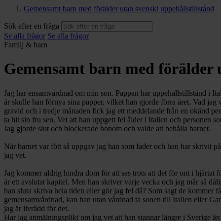
Gemensamt barn med förälder utan svenskt uppehållstillstånd
Sök efter en fråga
Se alla frågor
Se alla frågor
Familj & barn
Gemensamt barn med förälder ut
Jag har ensamvårdnad om min son. Pappan har uppehållstillstånd i Itali
år skulle han förnya sina papper, vilket han gjorde förra året. Vad jag v
gravid och i tredje månaden fick jag ett meddelande från en okänd per
ta hit sin fru sen. Vet att han uppgett fel ålder i Italien och persone
Jag gjorde slut och blockerade honom och valde att behålla barnet.
När barnet var fött så uppgav jag han som fader och han har skrivit på
jag vet.
Jag kommer aldrig hindra dom för att ses trots att det för ont i hjärt
är ett avslutat kapitel. Men han skriver varje vecka och jag mår så då
han sluta skriva hela tiden eller gör jag fel då? Som sagt de kommer f
gemensamvårdnad, kan han utan vårdnad ta sonen till Italien eller Gam
jag är livrädd för det.
Har jag anmälningsplikt om jag vet att han stannar längre i Sverige än 