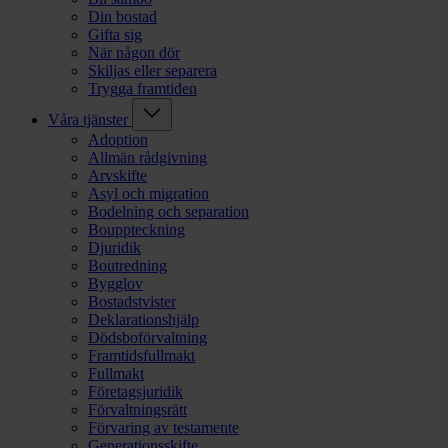
Din bostad
Gifta sig
När någon dör
Skiljas eller separera
Trygga framtiden
Våra tjänster
Adoption
Allmän rådgivning
Arvskifte
Asyl och migration
Bodelning och separation
Bouppteckning
Djuridik
Boutredning
Bygglov
Bostadstvister
Deklarationshjälp
Dödsboförvaltning
Framtidsfullmakt
Fullmakt
Företagsjuridik
Förvaltningsrätt
Förvaring av testamente
Generationsskifte