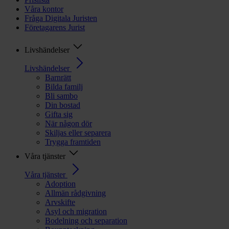
Våra kontor
Fråga Digitala Juristen
Företagarens Jurist
Livshändelser
Livshändelser
Barnrätt
Bilda familj
Bli sambo
Din bostad
Gifta sig
När någon dör
Skiljas eller separera
Trygga framtiden
Våra tjänster
Våra tjänster
Adoption
Allmän rådgivning
Arvskifte
Asyl och migration
Bodelning och separation