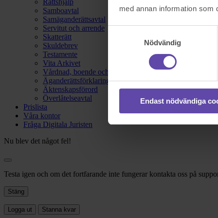
Rättshjälp
med annan information som du 
Samboavtal
Samäganderättsavtal
Servitut och arrende
Samtyckesval
Skatterätt
Nödvändig
Skuldebrev
Testamente
Vita Arkivet
Vårdnad, boende och umgänge
Äganderättsförklaring
Äktenskapsförord
Överlåtelseavtal
Endast nödvändiga co
Prislista
Våra kontor
Fråga Digitala Juristen
Nu blev det något fel!
Testa igen och om det fortfarande inte fungerar kontakta oss på suppor
Stäng
Logga ut
Stanna kvar