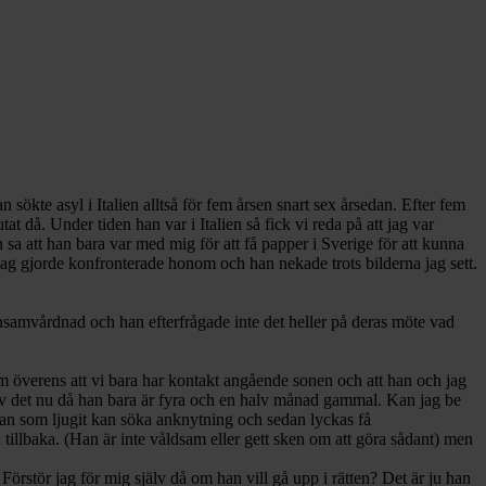
ökte asyl i Italien alltså för fem årsen snart sex årsedan. Efter fem
at då. Under tiden han var i Italien så fick vi reda på att jag var
a att han bara var med mig för att få papper i Sverige för att kunna
. Jag gjorde konfronterade honom och han nekade trots bilderna jag sett.
ensamvårdnad och han efterfrågade inte det heller på deras möte vad
om överens att vi bara har kontakt angående sonen och att han och jag
t av det nu då han bara är fyra och en halv månad gammal. Kan jag be
 han som ljugit kan söka anknytning och sedan lyckas få
illbaka. (Han är inte våldsam eller gett sken om att göra sådant) men
Förstör jag för mig själv då om han vill gå upp i rätten? Det är ju han