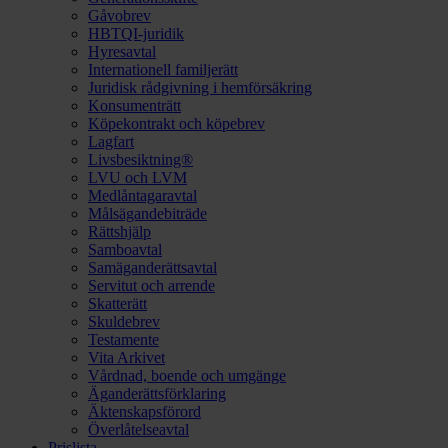
Gåvobrev
HBTQI-juridik
Hyresavtal
Internationell familjerätt
Juridisk rådgivning i hemförsäkring
Konsumenträtt
Köpekontrakt och köpebrev
Lagfart
Livsbesiktning®
LVU och LVM
Medlåntagaravtal
Målsägandebiträde
Rättshjälp
Samboavtal
Samäganderättsavtal
Servitut och arrende
Skatterätt
Skuldebrev
Testamente
Vita Arkivet
Vårdnad, boende och umgänge
Äganderättsförklaring
Äktenskapsförord
Överlåtelseavtal
Prislista