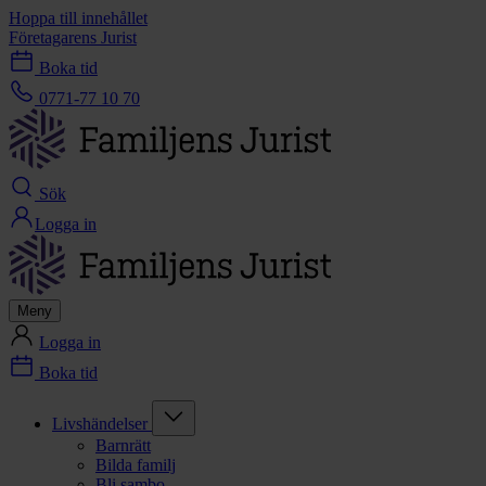
Hoppa till innehållet
Företagarens Jurist
Boka tid
0771-77 10 70
Sök
Logga in
Meny
Logga in
Boka tid
Livshändelser
Barnrätt
Bilda familj
Bli sambo