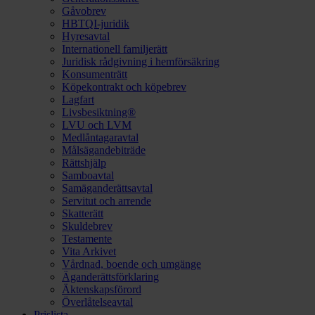
Gåvobrev
HBTQI-juridik
Hyresavtal
Internationell familjerätt
Juridisk rådgivning i hemförsäkring
Konsumenträtt
Köpekontrakt och köpebrev
Lagfart
Livsbesiktning®
LVU och LVM
Medlåntagaravtal
Målsägandebiträde
Rättshjälp
Samboavtal
Samäganderättsavtal
Servitut och arrende
Skatterätt
Skuldebrev
Testamente
Vita Arkivet
Vårdnad, boende och umgänge
Äganderättsförklaring
Äktenskapsförord
Överlåtelseavtal
Prislista