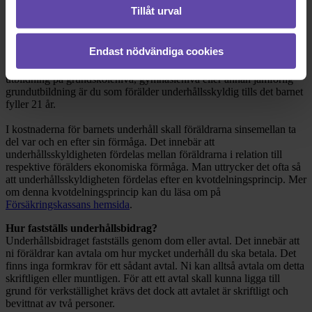
Stort tack för att du vänder dig till oss med din fråga! Nedan
Tillåt urval
kommer en redogörelse för vad som gäller och hur du kan gå vidare
i din situation.
Endast nödvändiga cookies
Grundläggande regler och beräkning av underhållsbidrag
Vad gäller underhållsbidrag stämmer det att om ditt barn läser en
utbildning på grundskolenivå, gymnasienivå eller annan jämförlig
grundutbildning är du som förälder underhållsskyldig tills det barnet
fyller 21 år.
I kostnaderna för barnets underhåll skall föräldrarna sinsemellan ta
del var och en efter sin förmåga. Det innebär att
underhållsskyldigheten fördelas mellan föräldrarna i relation till
respektive förälders ekonomiska förmåga. Man uttrycker det ofta så
att underhållsskyldigheten fördelas efter en kvotdelningsprincip. Mer
om denna kvotdelningsprincip kan du läsa om på
Försäkringskassans hemsida
.
Hur fastställs underhållsbidrag?
Underhållsbidraget fastställs genom dom eller avtal. Det innebär att
ni föräldrar kan avtala om hur mycket underhåll du ska betala. Det
finns inga formkrav för ett sådant avtal. Ni kan alltså avtala om detta
skriftligen eller muntligen. För att ett avtal skall kunna ligga till
grund för verkställighet krävs det dock att avtalet är skriftligt och
bevittnat av två personer.