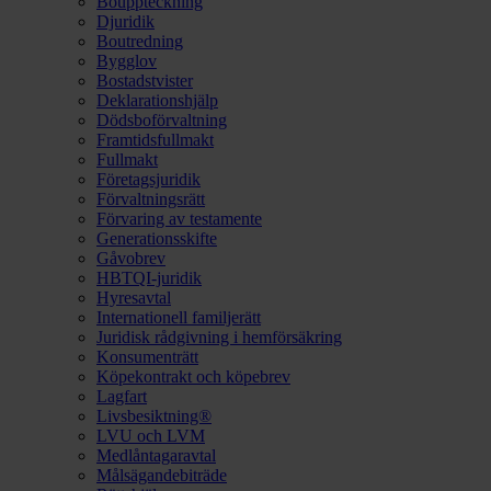
Bouppteckning
Djuridik
Boutredning
Bygglov
Bostadstvister
Deklarationshjälp
Dödsboförvaltning
Framtidsfullmakt
Fullmakt
Företagsjuridik
Förvaltningsrätt
Förvaring av testamente
Generationsskifte
Gåvobrev
HBTQI-juridik
Hyresavtal
Internationell familjerätt
Juridisk rådgivning i hemförsäkring
Konsumenträtt
Köpekontrakt och köpebrev
Lagfart
Livsbesiktning®
LVU och LVM
Medlåntagaravtal
Målsägandebiträde