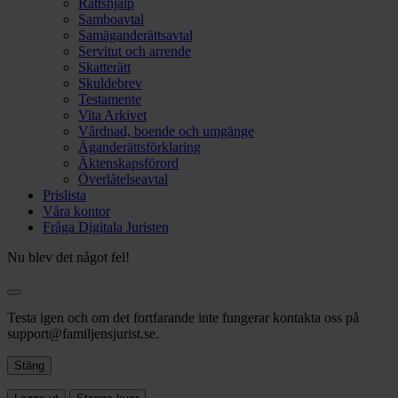
Rättshjälp
Samboavtal
Samäganderättsavtal
Servitut och arrende
Skatterätt
Skuldebrev
Testamente
Vita Arkivet
Vårdnad, boende och umgänge
Äganderättsförklaring
Äktenskapsförord
Överlåtelseavtal
Prislista
Våra kontor
Fråga Digitala Juristen
Nu blev det något fel!
Testa igen och om det fortfarande inte fungerar kontakta oss på
support@familjensjurist.se.
Stäng