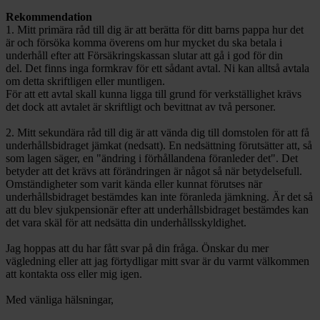
Rekommendation
1. Mitt primära råd till dig är att berätta för ditt barns pappa hur det
är och försöka komma överens om hur mycket du ska betala i
underhåll efter att Försäkringskassan slutar att gå i god för din
del. Det finns inga formkrav för ett sådant avtal. Ni kan alltså avtala
om detta skriftligen eller muntligen.
För att ett avtal skall kunna ligga till grund för verkställighet krävs
det dock att avtalet är skriftligt och bevittnat av två personer.
2. Mitt sekundära råd till dig är att vända dig till domstolen för att få
underhållsbidraget jämkat (nedsatt). En nedsättning förutsätter att, så
som lagen säger, en "ändring i förhållandena föranleder det". Det
betyder att det krävs att förändringen är något så när betydelsefull.
Omständigheter som varit kända eller kunnat förutses när
underhållsbidraget bestämdes kan inte föranleda jämkning. Är det så
att du blev sjukpensionär efter att underhållsbidraget bestämdes kan
det vara skäl för att nedsätta din underhållsskyldighet.
Jag hoppas att du har fått svar på din fråga. Önskar du mer
vägledning eller att jag förtydligar mitt svar är du varmt välkommen
att kontakta oss eller mig igen.
Med vänliga hälsningar,