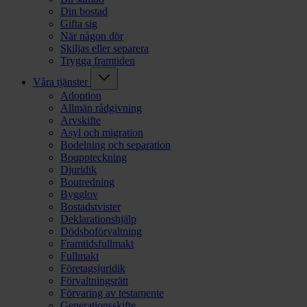
Din bostad
Gifta sig
När någon dör
Skiljas eller separera
Trygga framtiden
Våra tjänster
Adoption
Allmän rådgivning
Arvskifte
Asyl och migration
Bodelning och separation
Bouppteckning
Djuridik
Boutredning
Bygglov
Bostadstvister
Deklarationshjälp
Dödsboförvaltning
Framtidsfullmakt
Fullmakt
Företagsjuridik
Förvaltningsrätt
Förvaring av testamente
Generationsskifte