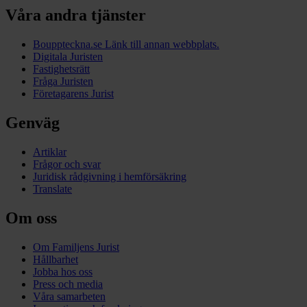
Våra andra tjänster
Bouppteckna.se
Länk till annan webbplats.
Digitala Juristen
Fastighetsrätt
Fråga Juristen
Företagarens Jurist
Genväg
Artiklar
Frågor och svar
Juridisk rådgivning i hemförsäkring
Translate
Om oss
Om Familjens Jurist
Hållbarhet
Jobba hos oss
Press och media
Våra samarbeten