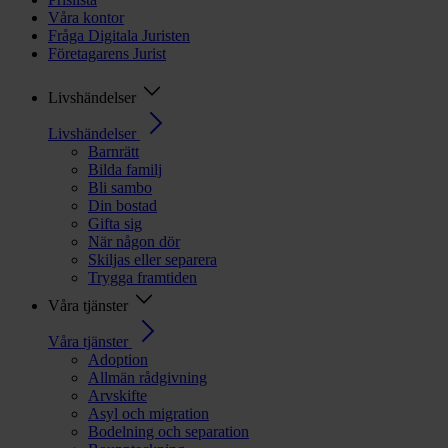
Våra kontor
Fråga Digitala Juristen
Företagarens Jurist
Livshändelser
Livshändelser
Barnrätt
Bilda familj
Bli sambo
Din bostad
Gifta sig
När någon dör
Skiljas eller separera
Trygga framtiden
Våra tjänster
Våra tjänster
Adoption
Allmän rådgivning
Arvskifte
Asyl och migration
Bodelning och separation