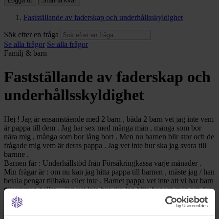
Logga ut
Stanna kvar
Fastställande av faderskap och underhållsskyldighet
Sök efter en fråga
Se alla frågor
Se alla frågor
Familj & barn
Fastställande av faderskap och
underhållsskyldighet
Hej ! Jag är ensamstående med 2 barn , båda 2 barn vet jag inte vem
är pappa till dem . Jag har sex med många män , många som bor
nära mig , många som bor lång bort . Men nu barnen blir stor och de
frågade mig vem är deras pappa . Jag vet inte hur ska jag svara till
barnne .
Barnen får : Underhållstöd från Försäkringkassa varje månader .
Min frågar är : om nu kan jag hitta pappa till barnen , måste jag / han
betala pengar tillbaka eller inte . Barnet pappa vet inte att vi har barn
tillsamman heller . Jag vet inte hur ska jag hitta honom men om det
händer , vad ska hända med oss ( jag , barnen och barnenspappa ) .
Måste han och barnen göra ett prov ( DNA ) eller inte . Jag bara vill
hitta pappa till barnen , jag vill inte mina barn blir ledsen .