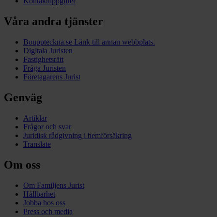
Kontaktuppgifter
Våra andra tjänster
Bouppteckna.se
Länk till annan webbplats.
Digitala Juristen
Fastighetsrätt
Fråga Juristen
Företagarens Jurist
Genväg
Artiklar
Frågor och svar
Juridisk rådgivning i hemförsäkring
Translate
Om oss
Om Familjens Jurist
Hållbarhet
Jobba hos oss
Press och media