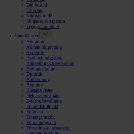
Din bostad
Gifta sig
När någon dör
Skiljas eller separera
Trygga framtiden
Våra tjänster
Adoption
Allmän rådgivning
Arvskifte
Asyl och migration
Bodelning och separation
Bouppteckning
Djuridik
Boutredning
Bygglov
Bostadstvister
Deklarationshjälp
Dödsboförvaltning
Framtidsfullmakt
Fullmakt
Företagsjuridik
Förvaltningsrätt
Förvaring av testamente
Generationsskifte