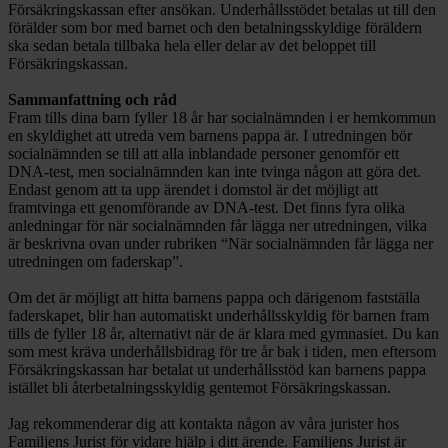
Försäkringskassan efter ansökan. Underhållsstödet betalas ut till den
förälder som bor med barnet och den betalningsskyldige föräldern
ska sedan betala tillbaka hela eller delar av det beloppet till
Försäkringskassan.
Sammanfattning och råd
Fram tills dina barn fyller 18 år har socialnämnden i er hemkommun
en skyldighet att utreda vem barnens pappa är. I utredningen bör
socialnämnden se till att alla inblandade personer genomför ett
DNA-test, men socialnämnden kan inte tvinga någon att göra det.
Endast genom att ta upp ärendet i domstol är det möjligt att
framtvinga ett genomförande av DNA-test. Det finns fyra olika
anledningar för när socialnämnden får lägga ner utredningen, vilka
är beskrivna ovan under rubriken “När socialnämnden får lägga ner
utredningen om faderskap”.
Om det är möjligt att hitta barnens pappa och därigenom fastställa
faderskapet, blir han automatiskt underhållsskyldig för barnen fram
tills de fyller 18 år, alternativt när de är klara med gymnasiet. Du kan
som mest kräva underhållsbidrag för tre år bak i tiden, men eftersom
Försäkringskassan har betalat ut underhållsstöd kan barnens pappa
istället bli återbetalningsskyldig gentemot Försäkringskassan.
Jag rekommenderar dig att kontakta någon av våra jurister hos
Familjens Jurist för vidare hjälp i ditt ärende. Familjens Jurist är