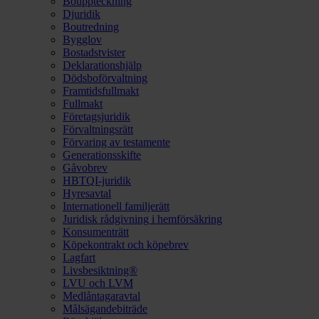
Bouppteckning
Djuridik
Boutredning
Bygglov
Bostadstvister
Deklarationshjälp
Dödsboförvaltning
Framtidsfullmakt
Fullmakt
Företagsjuridik
Förvaltningsrätt
Förvaring av testamente
Generationsskifte
Gåvobrev
HBTQI-juridik
Hyresavtal
Internationell familjerätt
Juridisk rådgivning i hemförsäkring
Konsumenträtt
Köpekontrakt och köpebrev
Lagfart
Livsbesiktning®
LVU och LVM
Medlåntagaravtal
Målsägandebiträde