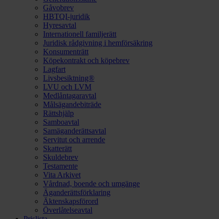
Gåvobrev
HBTQI-juridik
Hyresavtal
Internationell familjerätt
Juridisk rådgivning i hemförsäkring
Konsumenträtt
Köpekontrakt och köpebrev
Lagfart
Livsbesiktning®
LVU och LVM
Medlåntagaravtal
Målsägandebiträde
Rättshjälp
Samboavtal
Samäganderättsavtal
Servitut och arrende
Skatterätt
Skuldebrev
Testamente
Vita Arkivet
Vårdnad, boende och umgänge
Äganderättsförklaring
Äktenskapsförord
Överlåtelseavtal
Prislista