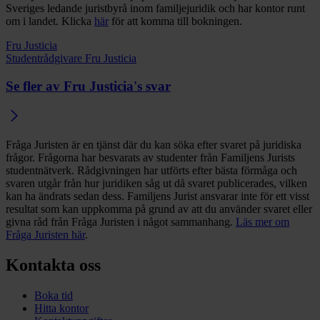
Sveriges ledande juristbyrå inom familjejuridik och har kontor runt
om i landet. Klicka
här
för att komma till bokningen.
Fru Justicia
Studentrådgivare Fru Justicia
Se fler av Fru Justicia's svar
Fråga Juristen är en tjänst där du kan söka efter svaret på juridiska
frågor. Frågorna har besvarats av studenter från Familjens Jurists
studentnätverk. Rådgivningen har utförts efter bästa förmåga och
svaren utgår från hur juridiken såg ut då svaret publicerades, vilken
kan ha ändrats sedan dess. Familjens Jurist ansvarar inte för ett visst
resultat som kan uppkomma på grund av att du använder svaret eller
givna råd från Fråga Juristen i något sammanhang.
Läs mer om
Fråga Juristen här
.
Kontakta oss
Boka tid
Hitta kontor