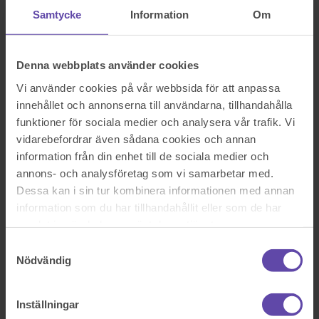
Samtycke
Information
Om
Sök efter en fråga
Se alla frågor
Boka tid med jurist
Boka tid med jurist
Denna webbplats använder cookies
Vi använder cookies på vår webbsida för att anpassa
På kontor, telefon eller onlinemöte
innehållet och annonserna till användarna, tillhandahålla
funktioner för sociala medier och analysera vår trafik. Vi
vidarebefordrar även sådana cookies och annan
Dela fråga
information från din enhet till de sociala medier och
Rådgivarens svar
annons- och analysföretag som vi samarbetar med.
Dessa kan i sin tur kombinera informationen med annan
information som du har tillhandahållit eller som de har
2019-07-23
samlat in när du har använt deras tjänster.
Hej! Tack för att du vänder dig till Fråga Juristen med din fråga.
Samtyckesval
Krav på fastställande av faderskap
Nödvändig
Regler om fastställande av faderskap finns i
föräldrabalken
. Fram
tills att barnet fyller 18 år är socialnämnden skyldig att försöka
utreda vem som är far till barnet och se till att faderskapet fastställs,
Inställningar
under förutsättning att barnet har hemvist i Sverige, enligt
2 kap. 1 §