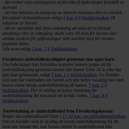
- det verkar vara meningslöst att försöka få faderskapet fastställt av
domstol
- det har lämnats ett samtycke av barnets mamma eller en särskilt
förordnad vårdnadshavare enligt
4 kap. 8 § föräldrabalken
till
adoption av barnet
- det av särskilda skäl finns anledning att anta att en fortsatt
utredning eller en rättegång skulle vara till men för barnet eller
utsätta modern för påfrestningar som innebär fara för hennes
psykiska hälsa.
Allt ovan enligt
2 kap. 7 § föräldrabalken
.
Föräldrars underhållsskyldighet gentemot sina egna barn
Om faderskapet kan fastställas kommer barnets pappa att bli
underhållsskyldig gentemot barnet tills barnet fyller 18 år eller har
gått klart gymnasiet, enligt
7 kap. 1 § föräldrabalken
. En förälder
som inte har vårdnaden om barnet och inte heller varaktigt bor med
barnet måste betala underhållsbidrag till barnet,
7 kap. 2 §
föräldrabalken
. Det är möjligt att kräva betalning för
underhållsbidrag för maximalt tre år bak i tiden,
7 kap. 8 §
föräldrabalken
.
Återbetalning av underhållsstöd från Försäkringskassan
Regler om underhållsstöd finns i
17-19 kap. socialförsäkringsbalken
.
Om en förälder som är skyldig att betala underhållsbidrag till sitt
barn inte betalar det, kan barnet istället få underhållsstöd från