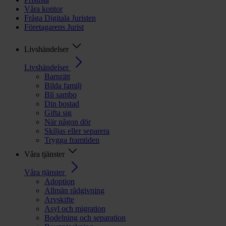
Våra kontor
Fråga Digitala Juristen
Företagarens Jurist
Livshändelser
Livshändelser
Barnrätt
Bilda familj
Bli sambo
Din bostad
Gifta sig
När någon dör
Skiljas eller separera
Trygga framtiden
Våra tjänster
Våra tjänster
Adoption
Allmän rådgivning
Arvskifte
Asyl och migration
Bodelning och separation