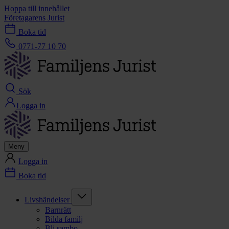
Hoppa till innehållet
Företagarens Jurist
Boka tid
0771-77 10 70
Sök
Logga in
Meny
Logga in
Boka tid
Livshändelser
Barnrätt
Bilda familj
Bli sambo