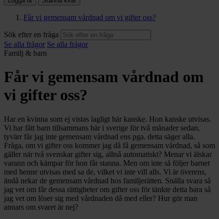
Logga ut
Stanna kvar
Får vi gemensam vårdnad om vi gifter oss?
Sök efter en fråga
Se alla frågor
Se alla frågor
Familj & barn
Får vi gemensam vårdnad om
vi gifter oss?
Har en kvinna som ej vistas lagligt här kanske. Hon kanske utvisas.
Vi har fått barn tillsammans här i sverige för två månader sedan,
tyvärr får jag inte gemensam vårdnad ens pga. detta säger alla.
Fråga, om vi gifter oss kommer jag då få gemensam vårdnad, så som
gäller när två svenskar gifter sig, alltså automatiskt? Menar vi älskar
varann och kämpar för hon får stanna. Men om inte så följer barnet
med henne utvisas med sa de, vilket vi inte vill alls. Vi är överens,
ändå nekar de gemensam vårdnad hos familjerätten. Snälla svara så
jag vet om får dessa rättigheter om gifter oss för tänkte detta bara så
jag vet om löser sig med vårdnaden då med eller? Hur gör man
annars om svaret är nej?