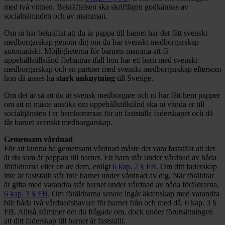
med två vittnen. Bekräftelsen ska skriftligen godkännas av
socialnämnden och av mamman.
Om ni har bekräftat att du är pappa till barnet har det fått svenskt
medborgarskap genom dig om du har svenskt medborgarskap
automatiskt. Möjligheterna för barnets mamma att få
uppehållstillstånd förbättras ifall hon har ett barn med svenskt
medborgarskap och en partner med svenskt medborgarskap eftersom
hon då anses ha
stark anknytning
till Sverige.
Om det är så att du är svensk medborgare och ni har fått hem papper
om att ni måste ansöka om uppehållstillstånd ska ni vända er till
socialtjänsten i er hemkommun för att fastställa faderskapet och då
får barnet svenskt medborgarskap.
Gemensam vårdnad
För att kunna ha gemensam vårdnad måste det vara fastställt att det
är du som är pappan till barnet. Ett barn står under vårdnad av båda
föräldrarna eller en av dem, enligt
6 kap. 2 § FB.
Om ditt faderskap
inte är fastställt står inte barnet under vårdnad av dig. När föräldrar
är gifta med varandra står barnet under vårdnad av båda föräldrarna,
6 kap. 3 § FB
. Om föräldrarna senare ingår äktenskap med varandra
blir båda två vårdnadshavare för barnet från och med då, 6 kap. 3 §
FB. Alltså stämmer det du frågade om, dock under förutsättningen
att ditt faderskap till barnet är fastställt.