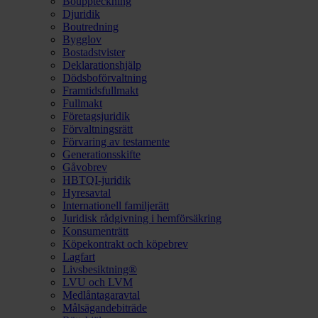
Bouppteckning
Djuridik
Boutredning
Bygglov
Bostadstvister
Deklarationshjälp
Dödsboförvaltning
Framtidsfullmakt
Fullmakt
Företagsjuridik
Förvaltningsrätt
Förvaring av testamente
Generationsskifte
Gåvobrev
HBTQI-juridik
Hyresavtal
Internationell familjerätt
Juridisk rådgivning i hemförsäkring
Konsumenträtt
Köpekontrakt och köpebrev
Lagfart
Livsbesiktning®
LVU och LVM
Medlåntagaravtal
Målsägandebiträde