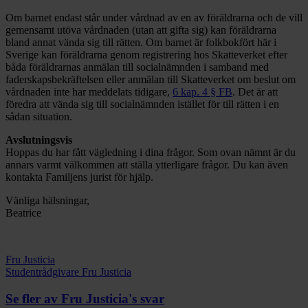
Om barnet endast står under vårdnad av en av föräldrarna och de vill
gemensamt utöva vårdnaden (utan att gifta sig) kan föräldrarna
bland annat vända sig till rätten. Om barnet är folkbokfört här i
Sverige kan föräldrarna genom registrering hos Skatteverket efter
båda föräldrarnas anmälan till socialnämnden i samband med
faderskapsbekräftelsen eller anmälan till Skatteverket om beslut om
vårdnaden inte har meddelats tidigare,
6 kap. 4 § FB
. Det är att
föredra att vända sig till socialnämnden istället för till rätten i en
sådan situation.
Avslutningsvis
Hoppas du har fått vägledning i dina frågor. Som ovan nämnt är du
annars varmt välkommen att ställa ytterligare frågor. Du kan även
kontakta Familjens jurist för hjälp.
Vänliga hälsningar,
Beatrice
Fru Justicia
Studentrådgivare Fru Justicia
Se fler av Fru Justicia's svar