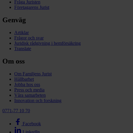
Fråga Juristen
Företagarens Jurist
Genväg
Artiklar
Frågor och svar
Juridisk rådgivning i hemförsäkring
Translate
Om oss
Om Familjens Jurist
Hållbarhet
Jobba hos oss
Press och media
Våra samarbeten
Innovation och forskning
0771-77 10 70
Facebook
LinkedIn