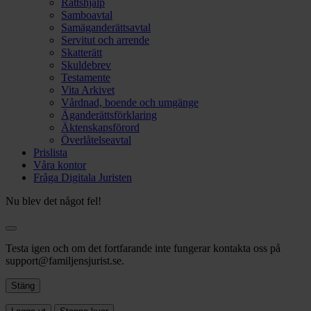
Rättshjälp
Samboavtal
Samäganderättsavtal
Servitut och arrende
Skatterätt
Skuldebrev
Testamente
Vita Arkivet
Vårdnad, boende och umgänge
Äganderättsförklaring
Äktenskapsförord
Överlåtelseavtal
Prislista
Våra kontor
Fråga Digitala Juristen
Nu blev det något fel!
Testa igen och om det fortfarande inte fungerar kontakta oss på
support@familjensjurist.se.
Stäng