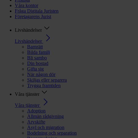
Våra kontor
Fråga Digitala Juristen
Företagarens Jurist
Livshändelser
Livshändelser
Barnrätt
Bilda familj
Bli sambo
Din bostad
Gifta sig
När någon dör
Skiljas eller separera
Trygga framtiden
Våra tjänster
Våra tjänster
Adoption
Allmän rådgivning
Arvskifte
Asyl och migration
Bodelning och separation