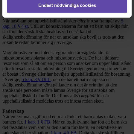
Endast nödvändiga cookies
då med tvång, vilket kan vara viktigt att komma ihåg. Det finns dock
undantag från denna regeln om inresa.
När ansökan om uppehållstillstånd sker
efter
inresa framgår av
5
kap. 18 § 4 st
. UtlL att konsekvenserna för att ett barn att skiljs från
sin förälder särskilt ska beaktas vid en så kallad
skälighetsbedömning för när en ansökan ska beviljas trots att den
sökande redan befinner sig i Sverige.
Migrationsöverdomstolens avgöranden är vägledande för
migrationsdomstolarna och migrationsverket. De har i tidigare
resonerat som så att om en person som ansöker om uppehållstillstånd
efter inresa har stark anknytning till Sverige genom en partner som
är bosatt i Sverige eller har beviljats uppehållstillstånd för bosättning
i Sverige,
5 kap. 3 § UtlL
, och de har ett barn ihop ska en
skälighetsbedömning göra gällande om det är orimligt att den
ansökande personen måste lämna Sverige för att ansöka om
uppehållstillstånd utanför. Det finns alltså
kryphål
för när
uppehållstillstånd meddelas trots att inresa redan skett.
Faderskap
När en kvinna är gift med en man föder ett barn antas maken vara
barnets far,
1 kap. 1 § FB
. När en ogift kvinna har fött ett barn ska
det fastställas vem som är den andra föräldern, en bekräftelse av
faderskapet i er situation,
1 kap. 4 § FB
. Detta ska ske skriftligen