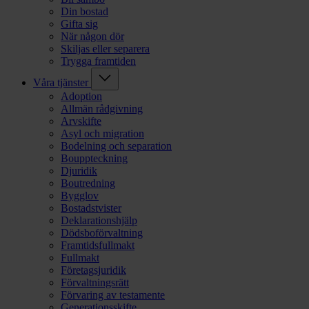
Din bostad
Gifta sig
När någon dör
Skiljas eller separera
Trygga framtiden
Våra tjänster
Adoption
Allmän rådgivning
Arvskifte
Asyl och migration
Bodelning och separation
Bouppteckning
Djuridik
Boutredning
Bygglov
Bostadstvister
Deklarationshjälp
Dödsboförvaltning
Framtidsfullmakt
Fullmakt
Företagsjuridik
Förvaltningsrätt
Förvaring av testamente
Generationsskifte