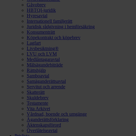
Gåvobrev
HBTQI-juridik
Hyresavtal
Internationell familjerätt
Juridisk rådgivning i hemförsäkring
Konsumenträtt
Köpekontrakt och köpebrev
Lagfart
Livsbesiktning®
LVU och LVM
Medlåntagaravtal
Målsägandebiträde
Rättshjälp
Samboavtal
Samäganderättsavtal
Servitut och arrende
Skatterätt
Skuldebrev
Testamente
Vita Arkivet
Vårdnad, boende och umgänge
Äganderättsförklaring
Äktenskapsförord
Överlåtelseavtal
Prislista