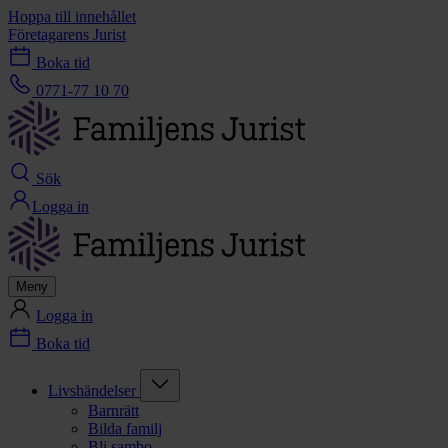
Hoppa till innehållet
Företagarens Jurist
Boka tid
0771-77 10 70
Sök
Logga in
Meny
Logga in
Boka tid
Livshändelser
Barnrätt
Bilda familj
Bli sambo