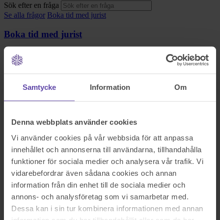
Sök efter en fråga
Se alla frågor
Boka tid med jurist
Boka tid med jurist
På kontor, telefon eller onlinemöte
Samtycke
Information
Om
Dela fråga
Rådgivarens svar
Denna webbplats använder cookies
2018-03-17
Vi använder cookies på vår webbsida för att anpassa
innehållet och annonserna till användarna, tillhandahålla
Hej! Stort tack för att du hör av dig till oss på Fråga Juristen med
dina frågor.
funktioner för sociala medier och analysera vår trafik. Vi
vidarebefordrar även sådana cookies och annan
Inledningsvis
information från din enhet till de sociala medier och
Frågorna du ställt rör både migrationsrätt och vårdnad om barn.
Bestämmelser om migrationsrättsliga frågor finns i utlänningslagen
annons- och analysföretag som vi samarbetar med.
(2005:716) (cit. UtlL) och bestämmelser om vårdnad finner vi i
Dessa kan i sin tur kombinera informationen med annan
föräldrabalken (1949:381) (cit. FB).
information som du har tillhandahållit eller som de har