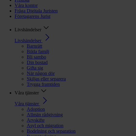
Våra kontor
Fråga Digitala Juristen
Företagarens Jurist
Livshändelser
Livshändelser
Barnrätt
Bilda familj
Bli sambo
Din bostad
Gifta sig
När någon dör
Skiljas eller separera
Trygga framtiden
Våra tjänster
Våra tjänster
Adoption
Allmän rådgivning
Arvskifte
Asyl och migration
Bodelning och separation