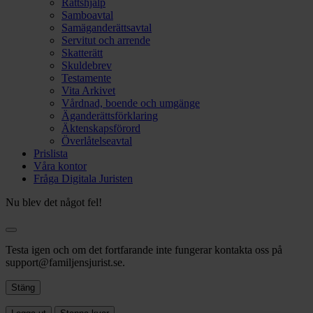
Rättshjälp
Samboavtal
Samäganderättsavtal
Servitut och arrende
Skatterätt
Skuldebrev
Testamente
Vita Arkivet
Vårdnad, boende och umgänge
Äganderättsförklaring
Äktenskapsförord
Överlåtelseavtal
Prislista
Våra kontor
Fråga Digitala Juristen
Nu blev det något fel!
Testa igen och om det fortfarande inte fungerar kontakta oss på
support@familjensjurist.se.
Stäng