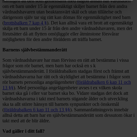
nämligen att den som gemensamt med någon annan har vårdnaden
om ett barn under 15 år egenmäktigt skiljer barnet från den andra
vårdnadshavaren utan beaktansvärt skäl och utan tillåtelse och
därigenom själv tar sig rätt kan dömas för egenmäktighet med barn
(
brottsbalken 7 kap 4 §
). Det kan alltså vara ett brott att egenmäktigt
skilja ett barn under 15 år från den andre vårdnadshavaren, men det
förutsätter då att flytten omöjliggör eller åtminstone försvårar
möjligheten för den andre föräldern att träffa barnet.
Barnens självbestämmanderätt
Som vårdnadshavare har man förvisso en rätt att bestämma i vissa
frågor som rör barnet, men barn har också en s k
självbestämmanderätt. I föräldrabalken stadgas först och främst att
vårdnadshavarna har rätt och skyldighet att bestämma i frågor som
rör barnets personliga angelägenheter (
föräldrabalken 6 kap 11 och
13 §§
). Med personliga angelägenheter avses t ex vilken skola
barnet ska gå i eller var barnet ska bo. Vidare stadgas det dock att
vårdnadshavarna i takt med barnets stigande ålder och utveckling
ska ta allt större hänsyn till barnets synpunkter och önskemål
(
föräldrabalken 6 kap 11 och 13 §§
). Sammanfattningsvis innebär
alltså detta att barn har en självbestämmanderätt som dessutom ökar i
takt med att de blir äldre.
Vad gäller i ditt fall?