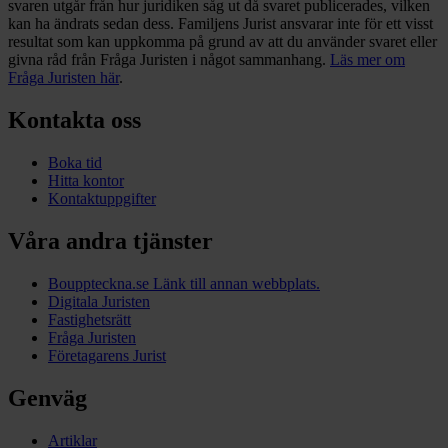
svaren utgår från hur juridiken såg ut då svaret publicerades, vilken
kan ha ändrats sedan dess. Familjens Jurist ansvarar inte för ett visst
resultat som kan uppkomma på grund av att du använder svaret eller
givna råd från Fråga Juristen i något sammanhang.
Läs mer om
Fråga Juristen här
.
Kontakta oss
Boka tid
Hitta kontor
Kontaktuppgifter
Våra andra tjänster
Bouppteckna.se
Länk till annan webbplats.
Digitala Juristen
Fastighetsrätt
Fråga Juristen
Företagarens Jurist
Genväg
Artiklar