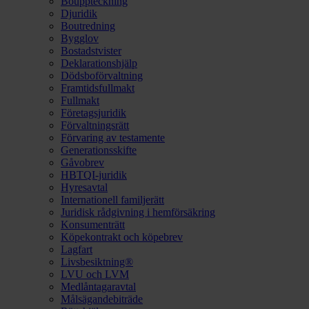
Bouppteckning
Djuridik
Boutredning
Bygglov
Bostadstvister
Deklarationshjälp
Dödsboförvaltning
Framtidsfullmakt
Fullmakt
Företagsjuridik
Förvaltningsrätt
Förvaring av testamente
Generationsskifte
Gåvobrev
HBTQI-juridik
Hyresavtal
Internationell familjerätt
Juridisk rådgivning i hemförsäkring
Konsumenträtt
Köpekontrakt och köpebrev
Lagfart
Livsbesiktning®
LVU och LVM
Medlåntagaravtal
Målsägandebiträde