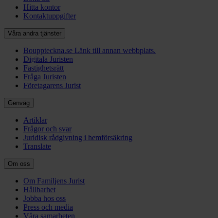
Hitta kontor
Kontaktuppgifter
Våra andra tjänster
Bouppteckna.se
Länk till annan webbplats.
Digitala Juristen
Fastighetsrätt
Fråga Juristen
Företagarens Jurist
Genväg
Artiklar
Frågor och svar
Juridisk rådgivning i hemförsäkring
Translate
Om oss
Om Familjens Jurist
Hållbarhet
Jobba hos oss
Press och media
Våra samarbeten