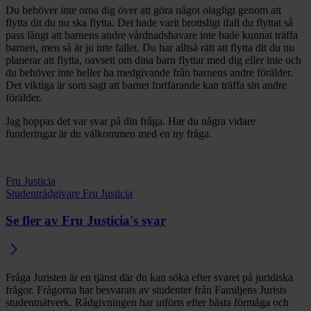
Du behöver inte oroa dig över att göra något olagligt genom att
flytta dit du nu ska flytta. Det hade varit brottsligt ifall du flyttat så
pass långt att barnens andre vårdnadshavare inte hade kunnat träffa
barnen, men så är ju inte fallet. Du har alltså rätt att flytta dit du nu
planerar att flytta, oavsett om dina barn flyttar med dig eller inte och
du behöver inte heller ha medgivande från barnens andre förälder.
Det viktiga är som sagt att barnet fortfarande kan träffa sin andre
förälder.
Jag hoppas det var svar på din fråga. Har du några vidare
funderingar är du välkommen med en ny fråga.
Fru Justicia
Studentrådgivare Fru Justicia
Se fler av Fru Justicia's svar
Fråga Juristen är en tjänst där du kan söka efter svaret på juridiska
frågor. Frågorna har besvarats av studenter från Familjens Jurists
studentnätverk. Rådgivningen har utförts efter bästa förmåga och