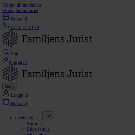
Hoppa till innehållet
Företagarens Jurist
Boka tid
0771-77 10 70
Sök
Logga in
Meny
Logga in
Boka tid
Livshändelser
Barnrätt
Bilda familj
Bli sambo