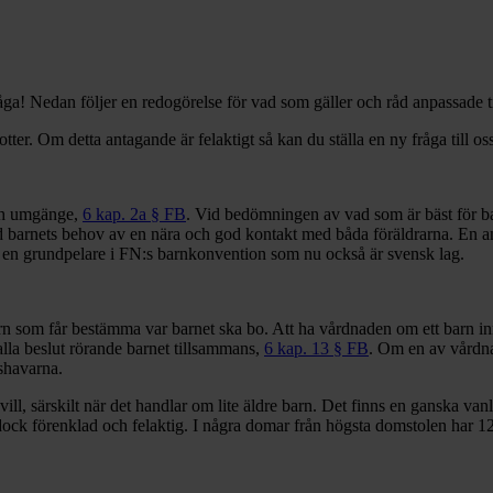
råga! Nedan följer en redogörelse för vad som gäller och råd anpassade til
er. Om detta antagande är felaktigt så kan du ställa en ny fråga till os
och umgänge,
6 kap. 2a § FB
. Vid bedömningen av vad som är bäst för bar
 vid barnets behov av en nära och god kontakt med båda föräldrarna. En an
r en grundpelare i FN:s barnkonvention som nu också är svensk lag.
n som får bestämma var barnet ska bo. Att ha vårdnaden om ett barn inn
alla beslut rörande barnet tillsammans,
6 kap. 13 § FB
. Om en av vårdna
shavarna.
vill, särskilt när det handlar om lite äldre barn. Det finns en ganska vanl
k förenklad och felaktig. I några domar från högsta domstolen har 12-