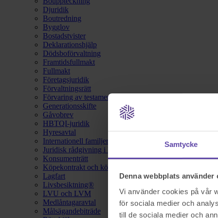
Bouppteckning
Djuridik
Boutredning
Bygglov
Bostadstvister
Deklarationshjälp
Dödsboförvaltning
Framtidsfullmakt
Fullmakt
Företagsjuridik
Förvaltningsrätt
Förvaring av testamente
Generationsskifte
Gåvobrev
HBTQI-juridik
Hyresavtal
Internationell familjerätt
Samtycke
Juridisk rådgivning i hemförsäkring
Konsumenträtt
Köpekontrakt och köpebrev
Lagfart
Denna webbplats använder 
Livsbesiktning®
Vi använder cookies på vår we
LVU och LVM
Medlåntagaravtal
för sociala medier och analys
Målsägandebiträde
till de sociala medier och a