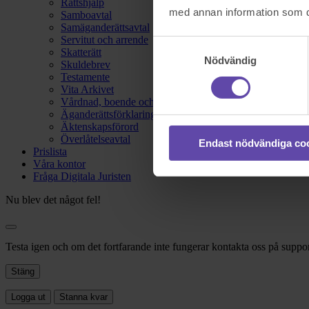
Rättshjälp
med annan information som du 
Samboavtal
Samäganderättsavtal
Servitut och arrende
Samtyckesval
Skatterätt
Nödvändig
Skuldebrev
Testamente
Vita Arkivet
Vårdnad, boende och umgänge
Äganderättsförklaring
Äktenskapsförord
Överlåtelseavtal
Endast nödvändiga co
Prislista
Våra kontor
Fråga Digitala Juristen
Nu blev det något fel!
Testa igen och om det fortfarande inte fungerar kontakta oss på suppor
Stäng
Logga ut
Stanna kvar