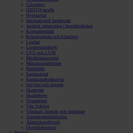
Gåvobrev
HBTQI-juridik
Hyresavtal
Internationell familjerätt
Juridisk rådgivning i hemförsäkring
Konsumenträtt
Köpekontrakt och köpebrev
Lagfart
Livsbesiktning®
LVU och LVM
Medlåntagaravtal
Målsägandebiträde
Rättshjälp
Samboavtal
Samäganderättsavtal
Servitut och arrende
Skatterätt
Skuldebrev
Testamente
Vita Arkivet
Vårdnad, boende och umgänge
Äganderättsförklaring
Äktenskapsförord
Överlåtelseavtal
Prislista