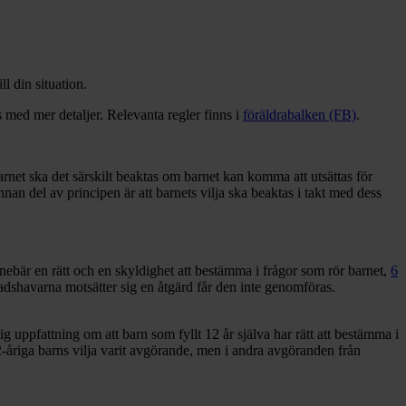
l din situation.
s med mer detaljer. Relevanta regler finns i
föräldrabalken (FB)
.
net ska det särskilt beaktas om barnet kan komma att utsättas för
nan del av principen är att barnets vilja ska beaktas i takt med dess
ebär en rätt och en skyldighet att bestämma i frågor som rör barnet,
6
dshavarna motsätter sig en åtgärd får den inte genomföras.
ig uppfattning om att barn som fyllt 12 år själva har rätt att bestämma i
åriga barns vilja varit avgörande, men i andra avgöranden från