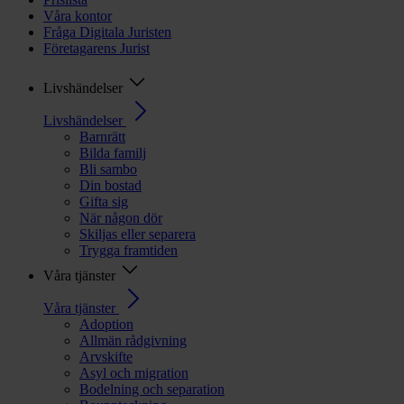
Våra kontor
Fråga Digitala Juristen
Företagarens Jurist
Livshändelser
Livshändelser
Barnrätt
Bilda familj
Bli sambo
Din bostad
Gifta sig
När någon dör
Skiljas eller separera
Trygga framtiden
Våra tjänster
Våra tjänster
Adoption
Allmän rådgivning
Arvskifte
Asyl och migration
Bodelning och separation