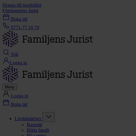
Hoppa till innehållet
Företagarens Jurist
Boka tid
0771-77 10 70
Sök
Logga in
Meny
Logga in
Boka tid
Livshändelser
Barnrätt
Bilda familj
Bli sambo