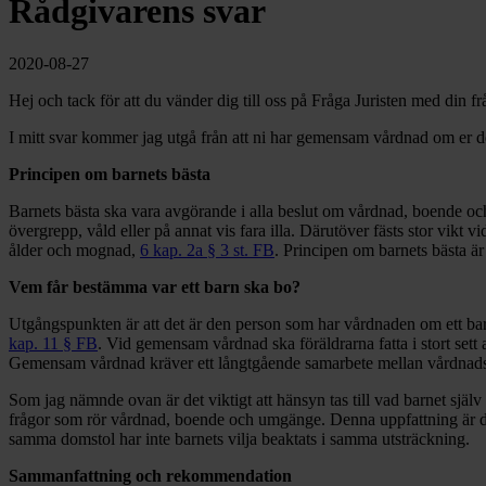
Rådgivarens svar
2020-08-27
Hej och tack för att du vänder dig till oss på Fråga Juristen med din f
I mitt svar kommer jag utgå från att ni har gemensam vårdnad om er dott
Principen om barnets bästa
Barnets bästa ska vara avgörande i alla beslut om vårdnad, boende 
övergrepp, våld eller på annat vis fara illa. Därutöver fästs stor vikt
ålder och mognad,
6 kap. 2a § 3 st. FB
. Principen om barnets bästa ä
Vem får bestämma var ett barn ska bo?
Utgångspunkten är att det är den person som har vårdnaden om ett bar
kap. 11 § FB
. Vid gemensam vårdnad ska föräldrarna fatta i stort sett 
Gemensam vårdnad kräver ett långtgående samarbete mellan vårdnad
Som jag nämnde ovan är det viktigt att hänsyn tas till vad barnet själv 
frågor som rör vårdnad, boende och umgänge. Denna uppfattning är doc
samma domstol har inte barnets vilja beaktats i samma utsträckning.
Sammanfattning och rekommendation