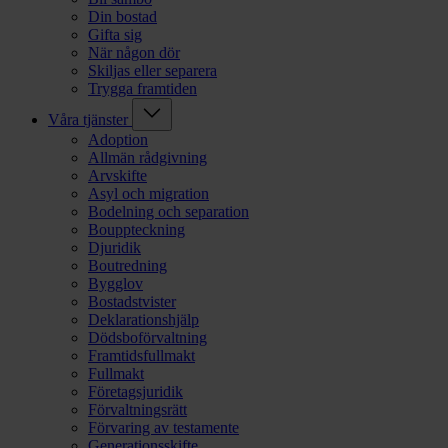
Din bostad
Gifta sig
När någon dör
Skiljas eller separera
Trygga framtiden
Våra tjänster
Adoption
Allmän rådgivning
Arvskifte
Asyl och migration
Bodelning och separation
Bouppteckning
Djuridik
Boutredning
Bygglov
Bostadstvister
Deklarationshjälp
Dödsboförvaltning
Framtidsfullmakt
Fullmakt
Företagsjuridik
Förvaltningsrätt
Förvaring av testamente
Generationsskifte