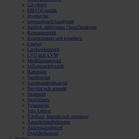
Gåvobrev
HBTQI-juridik
Hyresavtal
Internationell familjerätt
Juridisk rådgivning i hemförsäkring
Konsumenträtt
Köpekontrakt och köpebrev
Lagfart
Livsbesiktning®
LVU och LVM
Medlåntagaravtal
Målsägandebiträde
Rättshjälp
Samboavtal
Samäganderättsavtal
Servitut och arrende
Skatterätt
Skuldebrev
Testamente
Vita Arkivet
Vårdnad, boende och umgänge
Äganderättsförklaring
Äktenskapsförord
Överlåtelseavtal
Prislista