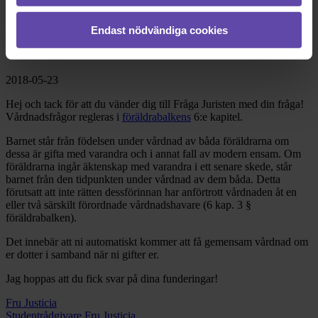
Dela fråga
Endast nödvändiga cookies
Rådgivarens svar
2018-05-23
Hej och tack för att du vänder dig till Fråga Juristen med din fråga!
Vårdnadsfrågor regleras i
föräldrabalkens
6:e kapitel.
Barnet står från födelsen under vårdnad av båda föräldrarna om
dessa är gifta med varandra och i annat fall av modern ensam. Om
föräldrarna ingår äktenskap med varandra i ett senare skede, står
barnet från den tidpunkten under vårdnad av dem båda. Detta
förutsatt att inte rätten dessförinnan har anförtrott vårdnaden åt en
eller två särskilt förordnade vårdnadshavare (6 kap. 3 §
föräldrabalken).
Det innebär att ni automatiskt kommer att få gemensam vårdnad om
er dotter i samband när ni gifter er.
Jag hoppas att du fick svar på dina funderingar!
Fru Justicia
Studentrådgivare Fru Justicia