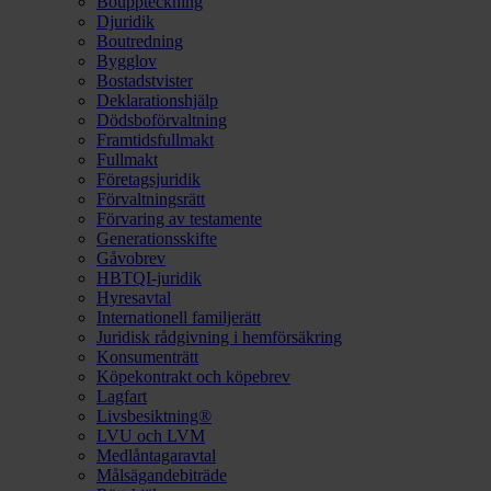
Bouppteckning
Djuridik
Boutredning
Bygglov
Bostadstvister
Deklarationshjälp
Dödsboförvaltning
Framtidsfullmakt
Fullmakt
Företagsjuridik
Förvaltningsrätt
Förvaring av testamente
Generationsskifte
Gåvobrev
HBTQI-juridik
Hyresavtal
Internationell familjerätt
Juridisk rådgivning i hemförsäkring
Konsumenträtt
Köpekontrakt och köpebrev
Lagfart
Livsbesiktning®
LVU och LVM
Medlåntagaravtal
Målsägandebiträde