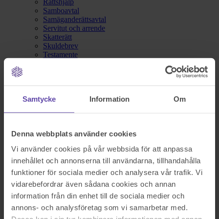
Rättshjälp
Samboavtal
Samäganderättsavtal
Servitut och arrende
Skatterätt
Skuldebrev
Testamente
Vita Arkivet
Vårdnad, boende och umgänge
Äganderättsförklaring
Äktenskapsförord
Överlåtelseavtal
Samtycke
Information
Om
Prislista
Våra kontor
Fråga Digitala Juristen
Denna webbplats använder cookies
Nu blev det något fel!
Vi använder cookies på vår webbsida för att anpassa
innehållet och annonserna till användarna, tillhandahålla
funktioner för sociala medier och analysera vår trafik. Vi
Testa igen och om det fortfarande inte fungerar kontakta oss på
support@familjensjurist.se.
vidarebefordrar även sådana cookies och annan
information från din enhet till de sociala medier och
Stäng
annons- och analysföretag som vi samarbetar med.