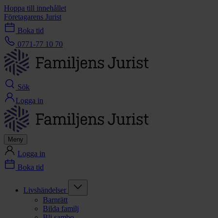
Hoppa till innehållet
Företagarens Jurist
Boka tid
0771-77 10 70
Sök
Logga in
Meny
Logga in
Boka tid
Livshändelser
Barnrätt
Bilda familj
Bli sambo