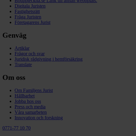
Bouppteckna.se
Länk till annan webbplats.
Digitala Juristen
Fastighetsrätt
Fråga Juristen
Företagarens Jurist
Genväg
Artiklar
Frågor och svar
Juridisk rådgivning i hemförsäkring
Translate
Om oss
Om Familjens Jurist
Hållbarhet
Jobba hos oss
Press och media
Våra samarbeten
Innovation och forskning
0771-77 10 70