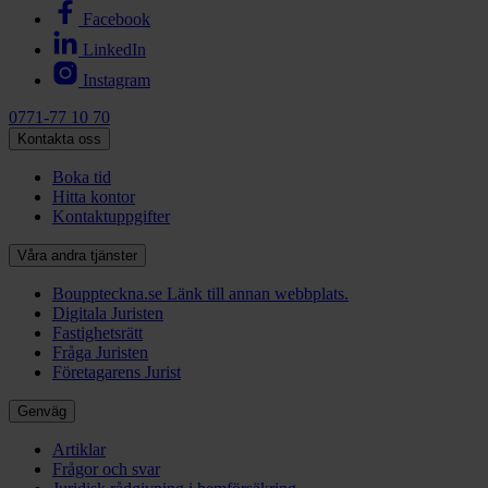
Facebook
LinkedIn
Instagram
0771-77 10 70
Kontakta oss
Boka tid
Hitta kontor
Kontaktuppgifter
Våra andra tjänster
Bouppteckna.se
Länk till annan webbplats.
Digitala Juristen
Fastighetsrätt
Fråga Juristen
Företagarens Jurist
Genväg
Artiklar
Frågor och svar