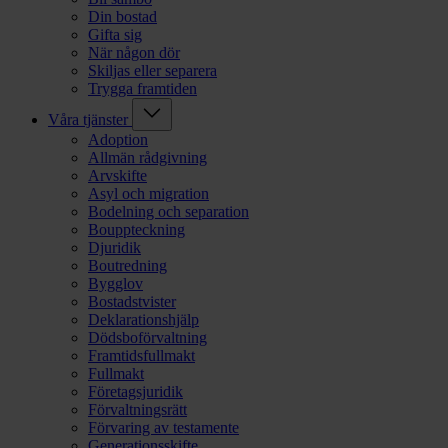
Din bostad
Gifta sig
När någon dör
Skiljas eller separera
Trygga framtiden
Våra tjänster
Adoption
Allmän rådgivning
Arvskifte
Asyl och migration
Bodelning och separation
Bouppteckning
Djuridik
Boutredning
Bygglov
Bostadstvister
Deklarationshjälp
Dödsboförvaltning
Framtidsfullmakt
Fullmakt
Företagsjuridik
Förvaltningsrätt
Förvaring av testamente
Generationsskifte