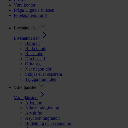
Våra kontor
Fråga Digitala Juristen
Företagarens Jurist
Livshändelser
Livshändelser
Barnrätt
Bilda familj
Bli sambo
Din bostad
Gifta sig
När någon dör
Skiljas eller separera
Trygga framtiden
Våra tjänster
Våra tjänster
Adoption
Allmän rådgivning
Arvskifte
Asyl och migration
Bodelning och separation