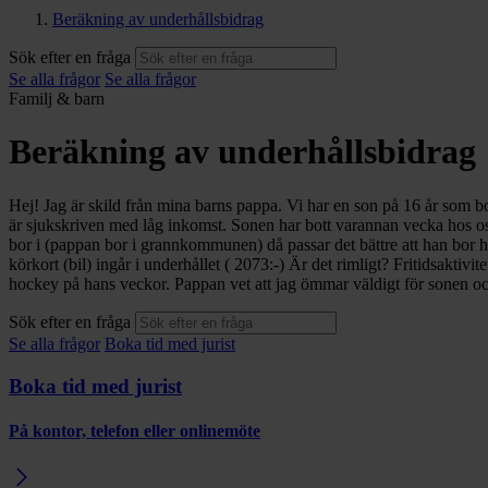
Beräkning av underhållsbidrag
Sök efter en fråga
Se alla frågor
Se alla frågor
Familj & barn
Beräkning av underhållsbidrag
Hej! Jag är skild från mina barns pappa. Vi har en son på 16 år som b
är sjukskriven med låg inkomst. Sonen har bott varannan vecka hos oss
bor i (pappan bor i grannkommunen) då passar det bättre att han bor 
körkort (bil) ingår i underhållet ( 2073:-) Är det rimligt? Fritidsakti
hockey på hans veckor. Pappan vet att jag ömmar väldigt för sonen och
Sök efter en fråga
Se alla frågor
Boka tid med jurist
Boka tid med jurist
På kontor, telefon eller onlinemöte