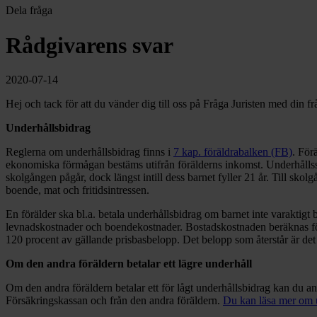
Dela fråga
Rådgivarens svar
2020-07-14
Hej och tack för att du vänder dig till oss på Fråga Juristen med din 
Underhållsbidrag
Reglerna om underhållsbidrag finns i
7 kap. föräldrabalken (FB)
. För
ekonomiska förmågan bestäms utifrån förälderns inkomst. Underhållssk
skolgången pågår, dock längst intill dess barnet fyller 21 år. Till sk
boende, mat och fritidsintressen.
En förälder ska bl.a. betala underhållsbidrag om barnet inte varaktigt
levnadskostnader och boendekostnader. Bostadskostnaden beräknas för
120 procent av gällande prisbasbelopp. Det belopp som återstår är det
Om den andra föräldern betalar ett lägre underhåll
Om den andra föräldern betalar ett för lågt underhållsbidrag kan du a
Försäkringskassan och från den andra föräldern.
Du kan läsa mer om 