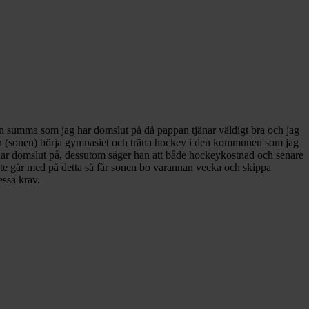
 en summa som jag har domslut på då pappan tjänar väldigt bra och jag
a han (sonen) börja gymnasiet och träna hockey i den kommunen som jag
 har domslut på, dessutom säger han att både hockeykostnad och senare
 inte går med på detta så får sonen bo varannan vecka och skippa
essa krav.