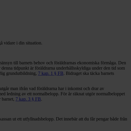
 vidare i din situation.
d hänsyn till barnets behov och föräldrarnas ekonomiska förmåga. Den
 denna tidpunkt är föräldrarna underhållsskyldiga under den tid som
rlig grundutbildning,
7 kap. 1 § FB
. Bidraget ska täcka barnets
utgår man ifrån vad föräldrarna har i inkomst och drar av
ed ledning av ett normalbelopp. För år räknat utgör normalbeloppet
r barnet,
7 kap. 3 § FB
.
ssan ut ett utfyllnadsbelopp. Det innebär att du får pengar både från