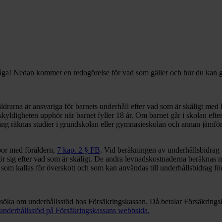
fråga! Nedan kommer en redogörelse för vad som gäller och hur du kan gå
äldrarna är ansvariga för barnets underhåll efter vad som är skäligt me
yldigheten upphör när barnet fyller 18 år. Om barnet går i skolan efter
olgång räknas studier i grundskolan eller gymnasieskolan och annan jämfö
 bor med föräldern,
7 kap. 2 § FB
. Vid beräkningen av underhållsbidrag 
 sig efter vad som är skäligt. De andra levnadskostnaderna beräknas m
 som kallas för överskott och som kan användas till underhållsbidrag fö
nsöka om underhållsstöd hos Försäkringskassan. Då betalar Försäkringska
underhållsstöd på Försäkringskassans webbsida.