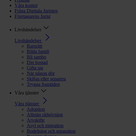
Våra kontor
Fråga Digitala Juristen
Företagarens Jurist
Livshändelser
Livshändelser
Barnrätt
Bilda familj
Bli sambo
Din bostad
Gifta sig
När någon dör
Skiljas eller separera
Trygga framtiden
Våra tjänster
Våra tjänster
Adoption
Allmän rådgivning
Arvskifte
Asyl och migration
Bodelning och separation