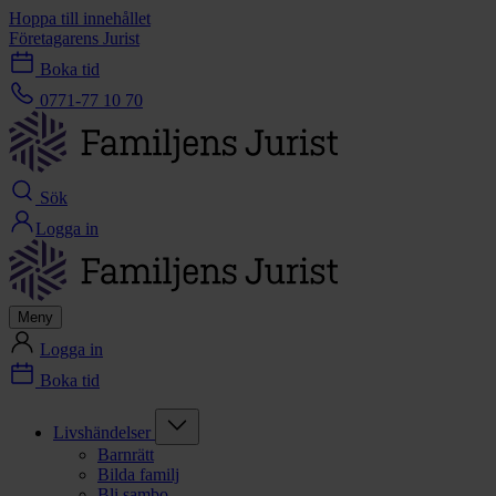
Hoppa till innehållet
Företagarens Jurist
Boka tid
0771-77 10 70
Sök
Logga in
Meny
Logga in
Boka tid
Livshändelser
Barnrätt
Bilda familj
Bli sambo