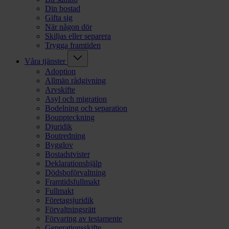
Din bostad
Gifta sig
När någon dör
Skiljas eller separera
Trygga framtiden
Våra tjänster
Adoption
Allmän rådgivning
Arvskifte
Asyl och migration
Bodelning och separation
Bouppteckning
Djuridik
Boutredning
Bygglov
Bostadstvister
Deklarationshjälp
Dödsboförvaltning
Framtidsfullmakt
Fullmakt
Företagsjuridik
Förvaltningsrätt
Förvaring av testamente
Generationsskifte