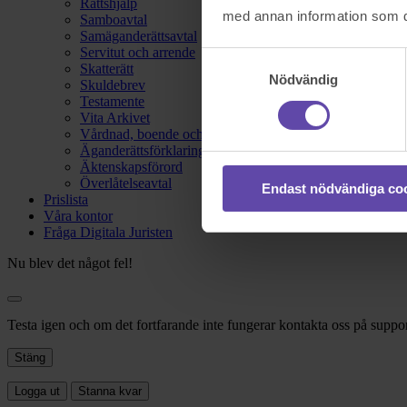
Rättshjälp
med annan information som du 
Samboavtal
Samäganderättsavtal
Servitut och arrende
Samtyckesval
Skatterätt
Nödvändig
Skuldebrev
Testamente
Vita Arkivet
Vårdnad, boende och umgänge
Äganderättsförklaring
Äktenskapsförord
Överlåtelseavtal
Endast nödvändiga co
Prislista
Våra kontor
Fråga Digitala Juristen
Nu blev det något fel!
Testa igen och om det fortfarande inte fungerar kontakta oss på suppor
Stäng
Logga ut
Stanna kvar