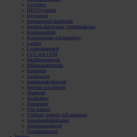
Gåvobrev
HBTQI-juridik
Hyresavtal
Internationell familjerätt
Juridisk rådgivning i hemförsäkring
Konsumenträtt
Köpekontrakt och köpebrev
Lagfart
Livsbesiktning®
LVU och LVM
Medlåntagaravtal
Målsägandebiträde
Rättshjälp
Samboavtal
Samäganderättsavtal
Servitut och arrende
Skatterätt
Skuldebrev
Testamente
Vita Arkivet
Vårdnad, boende och umgänge
Äganderättsförklaring
Äktenskapsförord
Överlåtelseavtal
Prislista