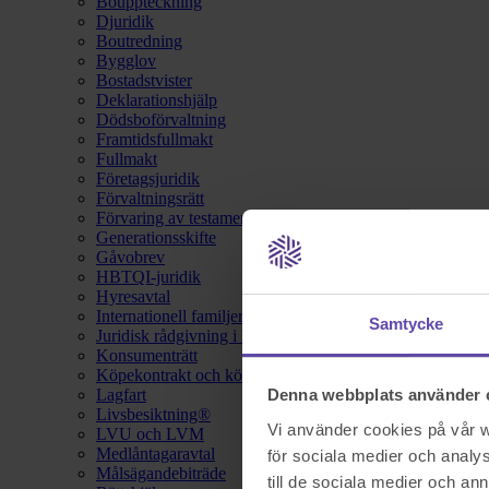
Bouppteckning
Djuridik
Boutredning
Bygglov
Bostadstvister
Deklarationshjälp
Dödsboförvaltning
Framtidsfullmakt
Fullmakt
Företagsjuridik
Förvaltningsrätt
Förvaring av testamente
Generationsskifte
Gåvobrev
HBTQI-juridik
Hyresavtal
Internationell familjerätt
Samtycke
Juridisk rådgivning i hemförsäkring
Konsumenträtt
Köpekontrakt och köpebrev
Lagfart
Denna webbplats använder 
Livsbesiktning®
Vi använder cookies på vår we
LVU och LVM
Medlåntagaravtal
för sociala medier och analys
Målsägandebiträde
till de sociala medier och a