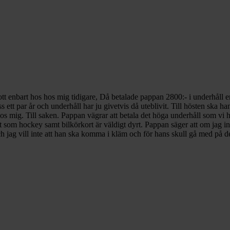
ott enbart hos hos mig tidigare, Då betalade pappan 2800:- i underhåll
 ett par år och underhåll har ju givetvis då uteblivit. Till hösten sk
hos mig. Till saken. Pappan vägrar att betala det höga underhåll som vi
vitet som hockey samt bilkörkort är väldigt dyrt. Pappan säger att om jag
 jag vill inte att han ska komma i kläm och för hans skull gå med på d