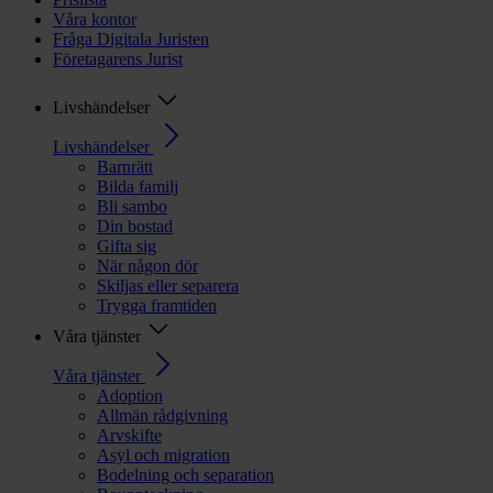
Våra kontor
Fråga Digitala Juristen
Företagarens Jurist
Livshändelser
Livshändelser
Barnrätt
Bilda familj
Bli sambo
Din bostad
Gifta sig
När någon dör
Skiljas eller separera
Trygga framtiden
Våra tjänster
Våra tjänster
Adoption
Allmän rådgivning
Arvskifte
Asyl och migration
Bodelning och separation