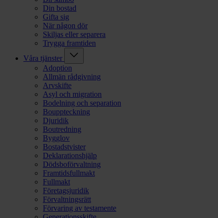
Din bostad
Gifta sig
När någon dör
Skiljas eller separera
Trygga framtiden
Våra tjänster
Adoption
Allmän rådgivning
Arvskifte
Asyl och migration
Bodelning och separation
Bouppteckning
Djuridik
Boutredning
Bygglov
Bostadstvister
Deklarationshjälp
Dödsboförvaltning
Framtidsfullmakt
Fullmakt
Företagsjuridik
Förvaltningsrätt
Förvaring av testamente
Generationsskifte