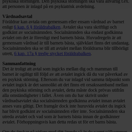
psykiska störningen. Den psykiska störningen ska vara allvarlig t.ex.
att personen är inlagd på en psykiatrisk avdelning.
Vårdnadsavtal
Föräldrar kan avtala om gemensam eller ensam vårdnad av barnet
enligt
6 kap. 6 § föräldrabalken
. Avtalet ska vara skriftligt och
godkänt av socialnämnden. Socialnämnden ska endast godkänna
avtalet om det är förenligt med barnets bästa. Huvudregeln är att
gemensam vårdnad är till barnets bästa, självklart finns det undantag.
Socialnämnden ska se till att avtalet mellan föräldrarna blir tillbörligt
utrett,
6 kap. 17a § tredje stycket föräldrabalken
.
Sammanfattning
Det är troligt att avtal som ingicks mellan dig och mamman till
barnet är ogiltigt till följd av att avtalet ingick då du var påverkad av
en psykisk störning. Eftersom du var inlagd vid samma tidpunkt som
avtalet ingick är det sannolikt att det finns ett orsakssamband mellan
den psykiska störning och avtalet, detta måste dock prövas utifrån
alla omständigheter i fallet. Även om du har skrivit under
vårdnadsavtalet ska socialnämnden godkänna avtalet innan avtalet
anses vara giltigt. Det framgår dock inte huruvida avtalet du ingick
har blivit godkänt av socialnämnden eller inte. Socialnämnden ska
utreda avtalet och vad som är barnets bästa innan de godkänner
avtalet. Förhoppningsvis kan detta redas ut för ert barns bästa.
Om du önskar gå vidare med ditt ärende så är du varmt välkommen