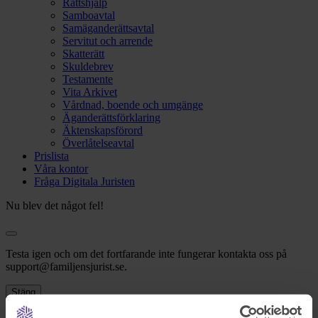
Rättshjälp
Samboavtal
Samäganderättsavtal
Servitut och arrende
Skatterätt
Skuldebrev
Testamente
Vita Arkivet
Vårdnad, boende och umgänge
Äganderättsförklaring
Äktenskapsförord
Överlåtelseavtal
Prislista
Våra kontor
Fråga Digitala Juristen
Nu blev det något fel!
Testa igen och om det fortfarande inte fungerar kontakta oss på
support@familjensjurist.se.
Stäng