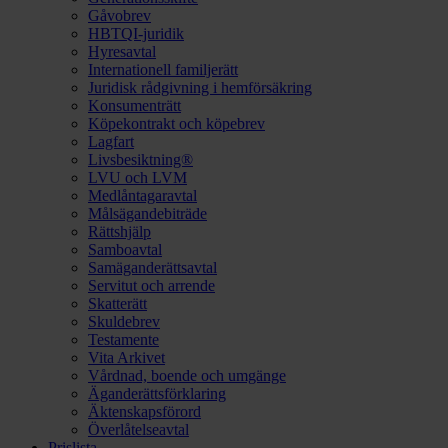
Gåvobrev
HBTQI-juridik
Hyresavtal
Internationell familjerätt
Juridisk rådgivning i hemförsäkring
Konsumenträtt
Köpekontrakt och köpebrev
Lagfart
Livsbesiktning®
LVU och LVM
Medlåntagaravtal
Målsägandebiträde
Rättshjälp
Samboavtal
Samäganderättsavtal
Servitut och arrende
Skatterätt
Skuldebrev
Testamente
Vita Arkivet
Vårdnad, boende och umgänge
Äganderättsförklaring
Äktenskapsförord
Överlåtelseavtal
Prislista