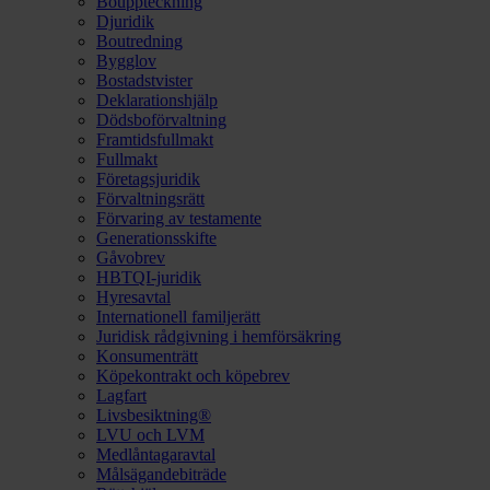
Bouppteckning
Djuridik
Boutredning
Bygglov
Bostadstvister
Deklarationshjälp
Dödsboförvaltning
Framtidsfullmakt
Fullmakt
Företagsjuridik
Förvaltningsrätt
Förvaring av testamente
Generationsskifte
Gåvobrev
HBTQI-juridik
Hyresavtal
Internationell familjerätt
Juridisk rådgivning i hemförsäkring
Konsumenträtt
Köpekontrakt och köpebrev
Lagfart
Livsbesiktning®
LVU och LVM
Medlåntagaravtal
Målsägandebiträde