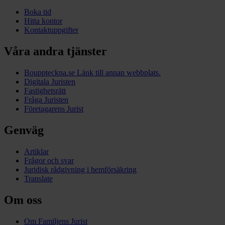
Boka tid
Hitta kontor
Kontaktuppgifter
Våra andra tjänster
Bouppteckna.se
Länk till annan webbplats.
Digitala Juristen
Fastighetsrätt
Fråga Juristen
Företagarens Jurist
Genväg
Artiklar
Frågor och svar
Juridisk rådgivning i hemförsäkring
Translate
Om oss
Om Familjens Jurist