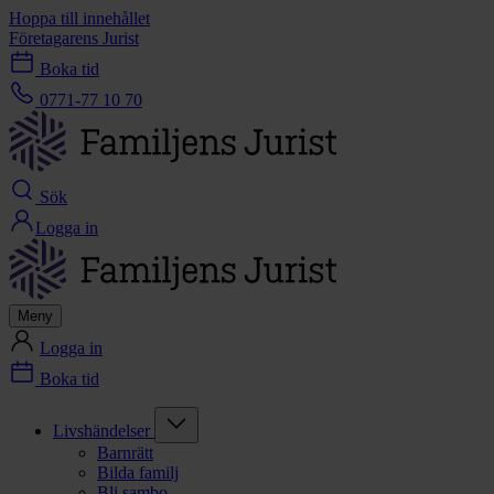
Hoppa till innehållet
Företagarens Jurist
Boka tid
0771-77 10 70
Sök
Logga in
Meny
Logga in
Boka tid
Livshändelser
Barnrätt
Bilda familj
Bli sambo