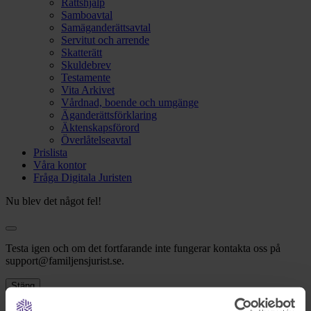
Rättshjälp
Samboavtal
Samäganderättsavtal
Servitut och arrende
Skatterätt
Skuldebrev
Testamente
Vita Arkivet
Vårdnad, boende och umgänge
Äganderättsförklaring
Äktenskapsförord
Överlåtelseavtal
Prislista
Våra kontor
Fråga Digitala Juristen
Nu blev det något fel!
Testa igen och om det fortfarande inte fungerar kontakta oss på
support@familjensjurist.se.
Stäng