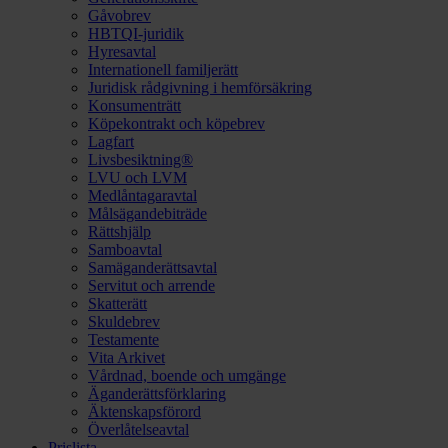
Gåvobrev
HBTQI-juridik
Hyresavtal
Internationell familjerätt
Juridisk rådgivning i hemförsäkring
Konsumenträtt
Köpekontrakt och köpebrev
Lagfart
Livsbesiktning®
LVU och LVM
Medlåntagaravtal
Målsägandebiträde
Rättshjälp
Samboavtal
Samäganderättsavtal
Servitut och arrende
Skatterätt
Skuldebrev
Testamente
Vita Arkivet
Vårdnad, boende och umgänge
Äganderättsförklaring
Äktenskapsförord
Överlåtelseavtal
Prislista