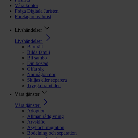
Våra kontor
Fråga Digitala Juristen
Företagarens Jurist
Livshändelser
Livshändelser
Barnrätt
Bilda familj
Bli sambo
Din bostad
Gifta sig
När någon dör
Skiljas eller separera
Trygga framtiden
Våra tjänster
Våra tjänster
Adoption
Allmän rådgivning
Arvskifte
Asyl och migration
Bodelning och separation