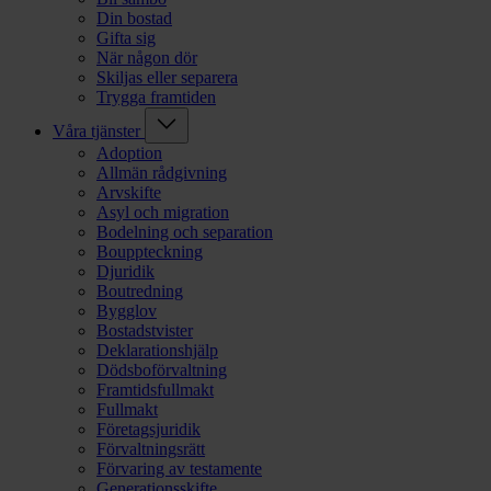
Din bostad
Gifta sig
När någon dör
Skiljas eller separera
Trygga framtiden
Våra tjänster
Adoption
Allmän rådgivning
Arvskifte
Asyl och migration
Bodelning och separation
Bouppteckning
Djuridik
Boutredning
Bygglov
Bostadstvister
Deklarationshjälp
Dödsboförvaltning
Framtidsfullmakt
Fullmakt
Företagsjuridik
Förvaltningsrätt
Förvaring av testamente
Generationsskifte