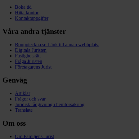
Boka tid
Hitta kontor
Kontaktuppgifter
Våra andra tjänster
Bouppteckna.se
Länk till annan webbplats.
Digitala Juristen
Fastighetsrätt
Fråga Juristen
Företagarens Jurist
Genväg
Artiklar
Frågor och svar
Juridisk rådgivning i hemförsäkring
Translate
Om oss
Om Familjens Jurist