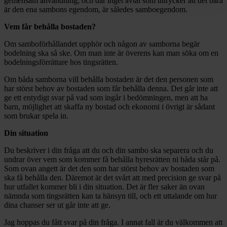
gemensam användning, och där inget avtal som uttrycker att det bara
är den ena sambons egendom, är således samboegendom.
Vem får behålla bostaden?
Om samboförhållandet upphör och någon av samborna begär
bodelning ska så ske. Om man inte är överens kan man söka om en
bodelningsförrättare hos tingsrätten.
Om båda samborna vill behålla bostaden är det den personen som
har störst behov av bostaden som får behålla denna. Det går inte att
ge ett entydigt svar på vad som ingår i bedömningen, men att ha
barn, möjlighet att skaffa ny bostad och ekonomi i övrigt är sådant
som brukar spela in.
Din situation
Du beskriver i din fråga att du och din sambo ska separera och du
undrar över vem som kommer få behålla hyresrätten ni båda står på.
Som ovan angett är det den som har störst behov av bostaden som
ska få behålla den. Däremot är det svårt att med precision ge svar på
hur utfallet kommer bli i din situation. Det är fler saker än ovan
nämnda som tingsrätten kan ta hänsyn till, och ett uttalande om hur
dina chanser ser ut går inte att ge.
Jag hoppas du fått svar på din fråga. I annat fall är du välkommen att