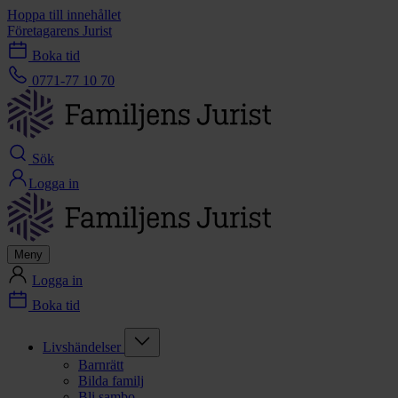
Hoppa till innehållet
Företagarens Jurist
Boka tid
0771-77 10 70
Sök
Logga in
Meny
Logga in
Boka tid
Livshändelser
Barnrätt
Bilda familj
Bli sambo