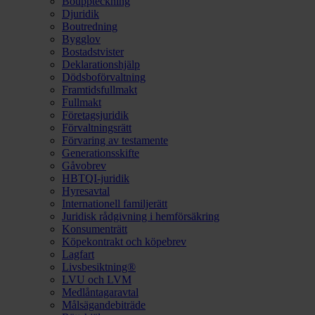
Bouppteckning
Djuridik
Boutredning
Bygglov
Bostadstvister
Deklarationshjälp
Dödsboförvaltning
Framtidsfullmakt
Fullmakt
Företagsjuridik
Förvaltningsrätt
Förvaring av testamente
Generationsskifte
Gåvobrev
HBTQI-juridik
Hyresavtal
Internationell familjerätt
Juridisk rådgivning i hemförsäkring
Konsumenträtt
Köpekontrakt och köpebrev
Lagfart
Livsbesiktning®
LVU och LVM
Medlåntagaravtal
Målsägandebiträde