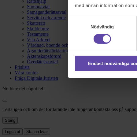
Rättshjälp
med annan information som du 
Samboavtal
Samäganderättsavtal
Servitut och arrende
Samtyckesval
Skatterätt
Nödvändig
Skuldebrev
Testamente
Vita Arkivet
Vårdnad, boende och umgänge
Äganderättsförklaring
Äktenskapsförord
Överlåtelseavtal
Endast nödvändiga co
Prislista
Våra kontor
Fråga Digitala Juristen
Nu blev det något fel!
Testa igen och om det fortfarande inte fungerar kontakta oss på suppor
Stäng
Logga ut
Stanna kvar