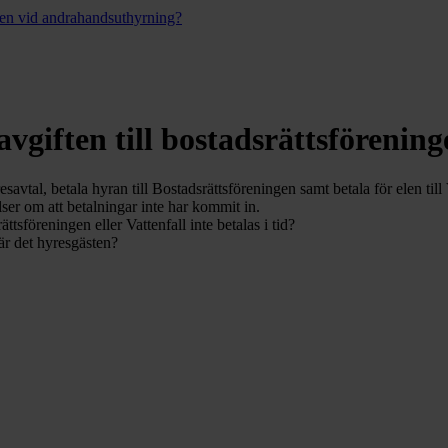
ingen vid andrahandsuthyrning?
 avgiften till bostadsrättsfören
savtal, betala hyran till Bostadsrättsföreningen samt betala för elen till 
elser om att betalningar inte har kommit in.
tsföreningen eller Vattenfall inte betalas i tid?
 är det hyresgästen?