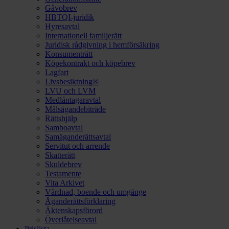
Gåvobrev
HBTQI-juridik
Hyresavtal
Internationell familjerätt
Juridisk rådgivning i hemförsäkring
Konsumenträtt
Köpekontrakt och köpebrev
Lagfart
Livsbesiktning®
LVU och LVM
Medlåntagaravtal
Målsägandebiträde
Rättshjälp
Samboavtal
Samäganderättsavtal
Servitut och arrende
Skatterätt
Skuldebrev
Testamente
Vita Arkivet
Vårdnad, boende och umgänge
Äganderättsförklaring
Äktenskapsförord
Överlåtelseavtal
Prislista