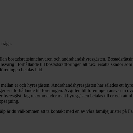
 fråga.
llan bostadsrättsinnehavaren och andrahandshyresgästen. Bostadsrättsinn
svarig i förhållande till bostadsrättföringen att t.ex. ersätta skador 
föreningen betalas i tid.
 mellan er och hyresgästen. Andrahandshyresgästen har således ett hyresa
er er i förhållande till föreningen. Avgiften till föreningen ansvar ni öve
er hyresgäst. Jag rekommenderar att hyresgästen betalas till er och att ni
 uppsägning.
lp är du välkommen att ta kontakt med en av våra familjejurister på Fam