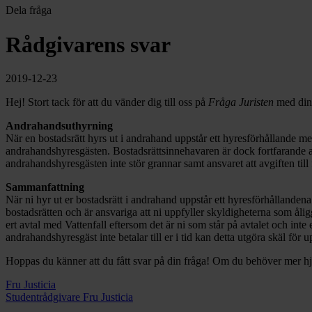
Dela fråga
Rådgivarens svar
2019-12-23
Hej! Stort tack för att du vänder dig till oss på
Fråga Juristen
med din
Andrahandsuthyrning
När en bostadsrätt hyrs ut i andrahand uppstår ett hyresförhållande me
andrahandshyresgästen. Bostadsrättsinnehavaren är dock fortfarande an
andrahandshyresgästen inte stör grannar samt ansvaret att avgiften till 
Sammanfattning
När ni hyr ut er bostadsrätt i andrahand uppstår ett hyresförhållandena
bostadsrätten och är ansvariga att ni uppfyller skyldigheterna som åligg
ert avtal med Vattenfall eftersom det är ni som står på avtalet och inte 
andrahandshyresgäst inte betalar till er i tid kan detta utgöra skäl för
Hoppas du känner att du fått svar på din fråga! Om du behöver mer hjä
Fru Justicia
Studentrådgivare Fru Justicia