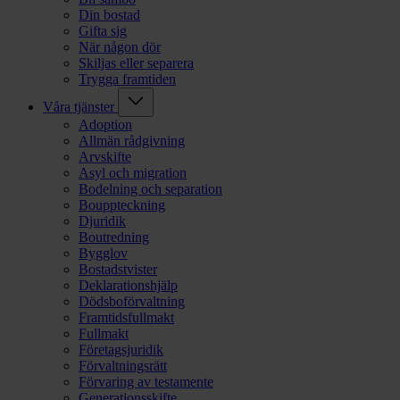
Din bostad
Gifta sig
När någon dör
Skiljas eller separera
Trygga framtiden
Våra tjänster
Adoption
Allmän rådgivning
Arvskifte
Asyl och migration
Bodelning och separation
Bouppteckning
Djuridik
Boutredning
Bygglov
Bostadstvister
Deklarationshjälp
Dödsboförvaltning
Framtidsfullmakt
Fullmakt
Företagsjuridik
Förvaltningsrätt
Förvaring av testamente
Generationsskifte