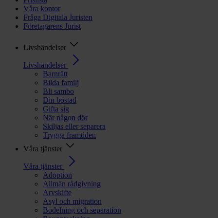
Våra kontor
Fråga Digitala Juristen
Företagarens Jurist
Livshändelser
Livshändelser
Barnrätt
Bilda familj
Bli sambo
Din bostad
Gifta sig
När någon dör
Skiljas eller separera
Trygga framtiden
Våra tjänster
Våra tjänster
Adoption
Allmän rådgivning
Arvskifte
Asyl och migration
Bodelning och separation