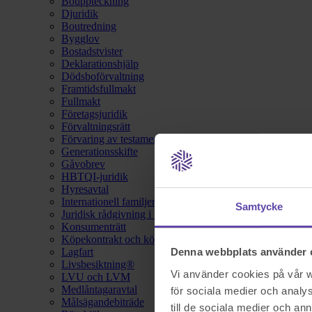
Bouppteckning
Djuridik
Boutredning
Bygglov
Bostadstvister
Deklarationshjälp
Dödsboförvaltning
Framtidsfullmakt
Fullmakt
Företagsjuridik
Förvaltningsrätt
Förvaring av testamente
Generationsskifte
Gåvobrev
HBTQI-juridik
Hyresavtal
Internationell familjerätt
Samtycke
Juridisk rådgivning i hemförsäkring
Konsumenträtt
Köpekontrakt och köpebrev
Lagfart
Denna webbplats använder 
Livsbesiktning®
Vi använder cookies på vår we
LVU och LVM
Medlåntagaravtal
för sociala medier och analys
Målsägandebiträde
till de sociala medier och a