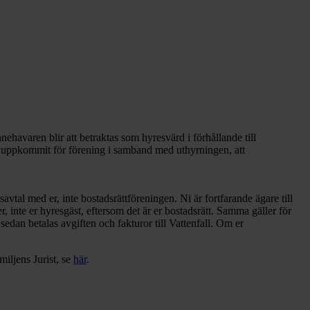
ehavaren blir att betraktas som hyresvärd i förhållande till
som uppkommit för förening i samband med uthyrningen, att
vtal med er, inte bostadsrättföreningen. Ni är fortfarande ägare till
r, inte er hyresgäst, eftersom det är er bostadsrätt. Samma gäller för
 sedan betalas avgiften och fakturor till Vattenfall. Om er
iljens Jurist, se
här
.