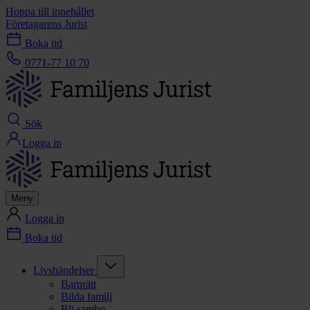
Hoppa till innehållet
Företagarens Jurist
Boka tid
0771-77 10 70
Sök
Logga in
Meny
Logga in
Boka tid
Livshändelser
Barnrätt
Bilda familj
Bli sambo