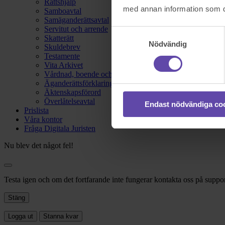
Rättshjälp
med annan information som du 
Samboavtal
Samäganderättsavtal
Servitut och arrende
Samtyckesval
Skatterätt
Nödvändig
Skuldebrev
Testamente
Vita Arkivet
Vårdnad, boende och umgänge
Äganderättsförklaring
Äktenskapsförord
Överlåtelseavtal
Endast nödvändiga co
Prislista
Våra kontor
Fråga Digitala Juristen
Nu blev det något fel!
Testa igen och om det fortfarande inte fungerar kontakta oss på suppor
Stäng
Logga ut
Stanna kvar