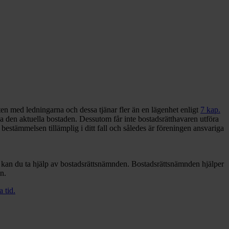
eten med ledningarna och dessa tjänar fler än en lägenhet enligt
7 kap.
äna den aktuella bostaden. Dessutom får inte bostadsrätthavaren utföra
bestämmelsen tillämplig i ditt fall och således är föreningen ansvariga
rt kan du ta hjälp av bostadsrättsnämnden. Bostadsrättsnämnden hjälper
an.
 tid.