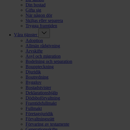
Din bostad
Gifta sig
När någon dör
Skiljas eller separera
Trygga framtiden
Våra tjänster
Adoption
Allmän rådgivning
Arvskifte
Asyl och migration
Bodelning och separation
Bouppteckning
Djuridik
Boutredning
Bygglov
Bostadstvister
Deklarationshjälp
Dödsboförvaltning
Framtidsfullmakt
Fullmakt
Företagsjuridik
Förvaltningsrätt
Förvaring av testamente
Generationsskifte