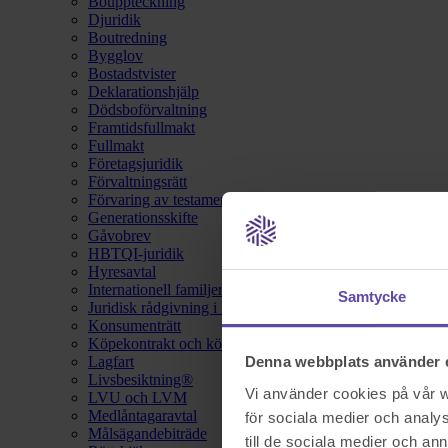
Bouppteckning
Djuridik
Boutredning
Bygglov
Bostadstvister
Deklarationshjälp
Dödsboförvaltning
Framtidsfullmakt
Fullmakt
Företagsjuridik
Förvaltningsrätt
Förvaring av testamente
Generationsskifte
Gåvobrev
HBTQI-juridik
Hyresavtal
Internationell familjerätt
Samtycke
Juridisk rådgivning i hemförsäkring
Konsumenträtt
Köpekontrakt och köpebrev
Lagfart
Denna webbplats använder 
Livsbesiktning®
Vi använder cookies på vår we
LVU och LVM
Medlåntagaravtal
för sociala medier och analys
Målsägandebiträde
till de sociala medier och a