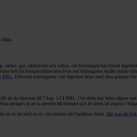
 fråga.
p, värme, gas, elektricitet och vatten, om föreningen har försett lägenh
nsvaret helt för bostadsrätthavaren även om ledningarna skulle endast tj
 § BRL
. Eftersom ledningarna i din lägenhet delas med dina grannar blir 
allt att du hänvisar till 7 kap. 12 § BRL. Om detta inte leder någon va
 Sista utvägen är att ta ärendet till domstol och få rätten att avgöra i fråg
ka in en tid med en av våra jurister på Familjens Jurist.
Här kan du boka