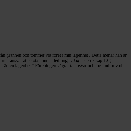
 från grannen och tömmer via röret i min lägenhet . Detta menar han är
är mitt ansvar att sköta "mina" ledningar. Jag läste i 7 kap 12 §
fler än en lägenhet." Föreningen vägrar ta ansvar och jag undrar vad