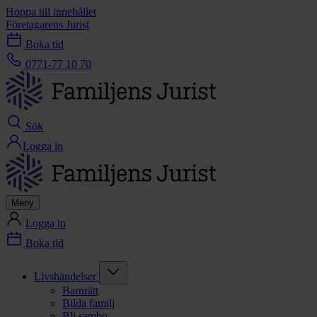
Hoppa till innehållet
Företagarens Jurist
Boka tid
0771-77 10 70
Sök
Logga in
Meny
Logga in
Boka tid
Livshändelser
Barnrätt
Bilda familj
Bli sambo