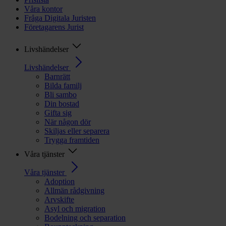
Våra kontor
Fråga Digitala Juristen
Företagarens Jurist
Livshändelser
Livshändelser
Barnrätt
Bilda familj
Bli sambo
Din bostad
Gifta sig
När någon dör
Skiljas eller separera
Trygga framtiden
Våra tjänster
Våra tjänster
Adoption
Allmän rådgivning
Arvskifte
Asyl och migration
Bodelning och separation