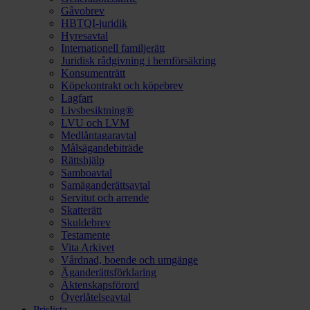
Gåvobrev
HBTQI-juridik
Hyresavtal
Internationell familjerätt
Juridisk rådgivning i hemförsäkring
Konsumenträtt
Köpekontrakt och köpebrev
Lagfart
Livsbesiktning®
LVU och LVM
Medlåntagaravtal
Målsägandebiträde
Rättshjälp
Samboavtal
Samäganderättsavtal
Servitut och arrende
Skatterätt
Skuldebrev
Testamente
Vita Arkivet
Vårdnad, boende och umgänge
Äganderättsförklaring
Äktenskapsförord
Överlåtelseavtal
Prislista