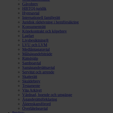
Gåvobrev
HBTQI-juridik
Hyresavtal
Internationell familjerätt
Juridisk rådgivning i hemförsäkring
Konsumenträtt
Köpekontrakt och köpebrev
Lagfart
Livsbesiktning®
LVU och LVM
Medlåntagaravtal
Målsägandebiträde
Rättshjälp
Samboavtal
Samäganderättsavtal
Servitut och arrende
Skatterätt
Skuldebrev
Testamente
Vita Arkivet
Vårdnad, boende och umgänge
Äganderättsförklaring
Äktenskapsförord
Överlåtelseavtal
Prislista