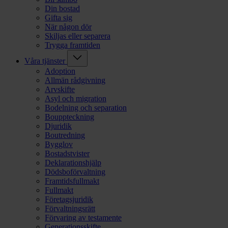
Din bostad
Gifta sig
När någon dör
Skiljas eller separera
Trygga framtiden
Våra tjänster
Adoption
Allmän rådgivning
Arvskifte
Asyl och migration
Bodelning och separation
Bouppteckning
Djuridik
Boutredning
Bygglov
Bostadstvister
Deklarationshjälp
Dödsboförvaltning
Framtidsfullmakt
Fullmakt
Företagsjuridik
Förvaltningsrätt
Förvaring av testamente
Generationsskifte