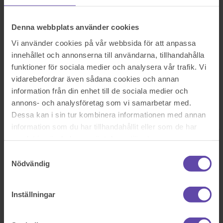
Logga ut
Stanna kvar
Uppsägningstid när tidigare fru övertar hyreskontrakt
Denna webbplats använder cookies
Sök efter en fråga
Vi använder cookies på vår webbsida för att anpassa
Se alla frågor
Se alla frågor
Bostad & Fastighet
innehållet och annonserna till användarna, tillhandahålla
funktioner för sociala medier och analysera vår trafik. Vi
Uppsägningstid när tidigare
vidarebefordrar även sådana cookies och annan
information från din enhet till de sociala medier och
fru övertar hyreskontrakt
annons- och analysföretag som vi samarbetar med.
Dessa kan i sin tur kombinera informationen med annan
Jag o min fru ska skiljas inga barn gemensamt
information som du har tillhandahållit eller som de har
Jag flyttar till en ny lägenhet o tar endast lite saker med mig o lämnar
samlat in när du har använt deras tjänster.
det mesta i bohag kvar
Det jag undrar är för hon kräver uposägningshyra för 3 månader
Samtyckesval
2500kr av mig är det verkligen rätt
Nödvändig
Mvh Jörgen Lyckebay
Sök efter en fråga
Se alla frågor
Boka tid med jurist
Inställningar
Boka tid med jurist