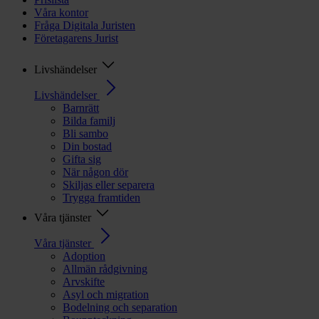
Våra kontor
Fråga Digitala Juristen
Företagarens Jurist
Livshändelser
Livshändelser
Barnrätt
Bilda familj
Bli sambo
Din bostad
Gifta sig
När någon dör
Skiljas eller separera
Trygga framtiden
Våra tjänster
Våra tjänster
Adoption
Allmän rådgivning
Arvskifte
Asyl och migration
Bodelning och separation