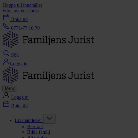
Hoppa till innehållet
Företagarens Jurist
Boka tid
0771-77 10 70
Sök
Logga in
Meny
Logga in
Boka tid
Livshändelser
Barnrätt
Bilda familj
Bli sambo