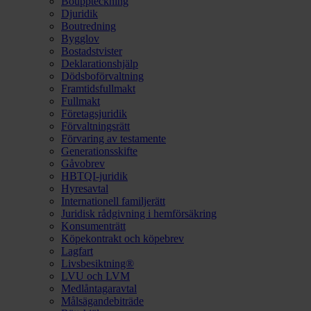
Bouppteckning
Djuridik
Boutredning
Bygglov
Bostadstvister
Deklarationshjälp
Dödsboförvaltning
Framtidsfullmakt
Fullmakt
Företagsjuridik
Förvaltningsrätt
Förvaring av testamente
Generationsskifte
Gåvobrev
HBTQI-juridik
Hyresavtal
Internationell familjerätt
Juridisk rådgivning i hemförsäkring
Konsumenträtt
Köpekontrakt och köpebrev
Lagfart
Livsbesiktning®
LVU och LVM
Medlåntagaravtal
Målsägandebiträde