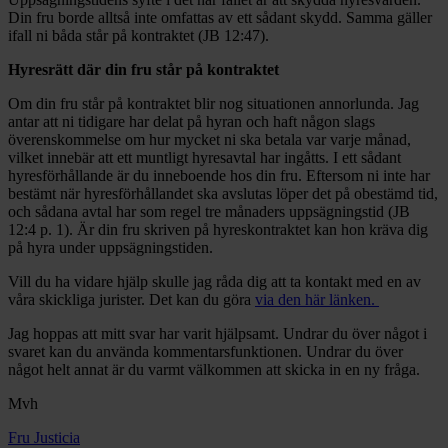
Din fru borde alltså inte omfattas av ett sådant skydd. Samma gäller
ifall ni båda står på kontraktet (JB 12:47).
Hyresrätt där din fru står på kontraktet
Om din fru står på kontraktet blir nog situationen annorlunda. Jag
antar att ni tidigare har delat på hyran och haft någon slags
överenskommelse om hur mycket ni ska betala var varje månad,
vilket innebär att ett muntligt hyresavtal har ingåtts. I ett sådant
hyresförhållande är du inneboende hos din fru. Eftersom ni inte har
bestämt när hyresförhållandet ska avslutas löper det på obestämd tid,
och sådana avtal har som regel tre månaders uppsägningstid (JB
12:4 p. 1). Är din fru skriven på hyreskontraktet kan hon kräva dig
på hyra under uppsägningstiden.
Vill du ha vidare hjälp skulle jag råda dig att ta kontakt med en av
våra skickliga jurister. Det kan du göra
via den här länken.
Jag hoppas att mitt svar har varit hjälpsamt. Undrar du över något i
svaret kan du använda kommentarsfunktionen. Undrar du över
något helt annat är du varmt välkommen att skicka in en ny fråga.
Mvh
Fru Justicia