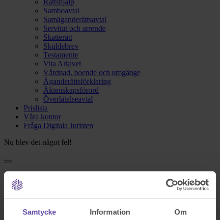
Rättshjälp
Samboavtal
Samäganderättsavtal
Servitut och arrende
Skatterätt
Skuldebrev
Testamente
Vita Arkivet
Vårdnad, boende och umgänge
Äganderättsförklaring
Äktenskapsförord
Överlåtelseavtal
Prislista
Våra kontor
Fråga Digitala Juristen
Nu blev det något fel!
Testa igen och om det fortfarande inte fungerar kontakta oss på
support@familjensjurist.se.
Stäng
Samtycke
Information
Om