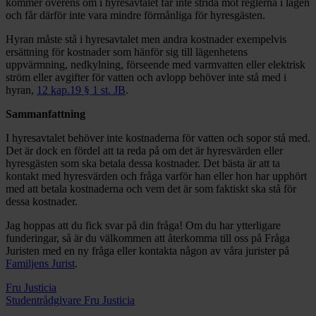
kommer överens om i hyresavtalet får inte strida mot reglerna i lagen
och får därför inte vara mindre förmånliga för hyresgästen.
Hyran måste stå i hyresavtalet men andra kostnader exempelvis
ersättning för kostnader som hänför sig till lägenhetens
uppvärmning, nedkylning, förseende med varmvatten eller elektrisk
ström eller avgifter för vatten och avlopp behöver inte stå med i
hyran,
12 kap.19 § 1 st. JB
.
Sammanfattning
I hyresavtalet behöver inte kostnaderna för vatten och sopor stå med.
Det är dock en fördel att ta reda på om det är hyresvärden eller
hyresgästen som ska betala dessa kostnader. Det bästa är att ta
kontakt med hyresvärden och fråga varför han eller hon har upphört
med att betala kostnaderna och vem det är som faktiskt ska stå för
dessa kostnader.
Jag hoppas att du fick svar på din fråga! Om du har ytterligare
funderingar, så är du välkommen att återkomma till oss på Fråga
Juristen med en ny fråga eller kontakta någon av våra jurister på
Familjens Jurist
.
Fru Justicia
Studentrådgivare Fru Justicia