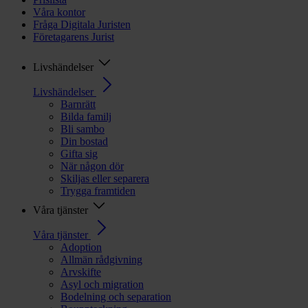
Våra kontor
Fråga Digitala Juristen
Företagarens Jurist
Livshändelser
Livshändelser
Barnrätt
Bilda familj
Bli sambo
Din bostad
Gifta sig
När någon dör
Skiljas eller separera
Trygga framtiden
Våra tjänster
Våra tjänster
Adoption
Allmän rådgivning
Arvskifte
Asyl och migration
Bodelning och separation