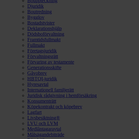
Bouppteckning
Djuridik
Boutredning
Bygglov
Bostadstvister
Deklarationshjälp
Dödsboförvaltning
Framtidsfullmakt
Fullmakt
Företagsjuridik
Förvaltningsrätt
Förvaring av testamente
Generationsskifte
Gåvobrev
HBTQI-juridik
Hyresavtal
Internationell familjerätt
Juridisk rådgivning i hemförsäkring
Konsumenträtt
Köpekontrakt och köpebrev
Lagfart
Livsbesiktning®
LVU och LVM
Medlåntagaravtal
Målsägandebiträde