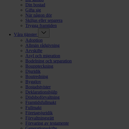
Din bostad
Gifta sig
När någon dör
Skiljas eller separera
Trygga framtiden
Våra tjänster
Adoption
Allmän rådgivning
Arvskifte
Asyl och migration
Bodelning och separation
Bouppteckning
Djuridik
Boutredning
Bygglov
Bostadstvister
Deklarationshjälp
Dödsboförvaltning
Framtidsfullmakt
Fullmakt
Företagsjuridik
Förvaltningsrätt
Förvaring av testamente
Generationsskifte