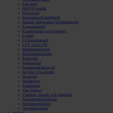
Gåvobrev
HBTQI-juridik
Hyresavtal
Internationell familjerätt
Juridisk rådgivning i hemförsäkring
Konsumenträtt
Köpekontrakt och köpebrev
Lagfart
Livsbesiktning®
LVU och LVM
Medlåntagaravtal
Målsägandebiträde
Rättshjälp
Samboavtal
Samäganderättsavtal
Servitut och arrende
Skatterätt
Skuldebrev
Testamente
Vita Arkivet
Vårdnad, boende och umgänge
Äganderättsförklaring
Äktenskapsförord
Överlåtelseavtal
Prislista