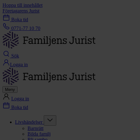
Hoppa till innehållet
Företagarens Jurist
Boka tid
0771-77 10 70
Sök
Logga in
Meny
Logga in
Boka tid
Livshändelser
Barnrätt
Bilda familj
Bli sambo