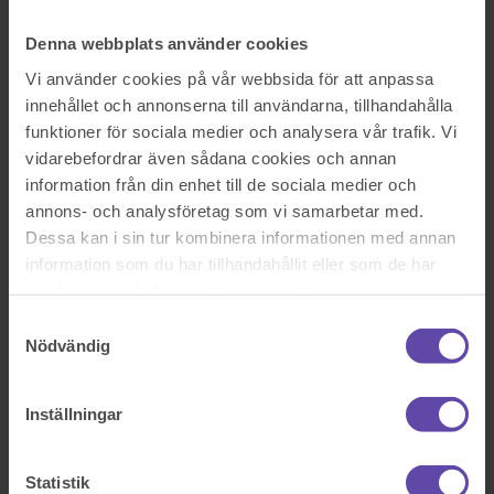
Logga ut
Stanna kvar
Ska hyresvärden eller hyresgästen stå för kostnaderna för
Denna webbplats använder cookies
vatten och sopor?
Vi använder cookies på vår webbsida för att anpassa
Sök efter en fråga
innehållet och annonserna till användarna, tillhandahålla
Se alla frågor
Se alla frågor
funktioner för sociala medier och analysera vår trafik. Vi
Bostad & Fastighet
vidarebefordrar även sådana cookies och annan
Ska hyresvärden eller
information från din enhet till de sociala medier och
annons- och analysföretag som vi samarbetar med.
hyresgästen stå för
Dessa kan i sin tur kombinera informationen med annan
information som du har tillhandahållit eller som de har
kostnaderna för vatten och
samlat in när du har använt deras tjänster.
sopor?
Samtyckesval
Nödvändig
Hej! Jag har ett hyresavtal på en lägenhet där står hyran och sen är
det förbockat att inte värme ,el och parkering ingår i hyran. Men det
står inget om vatten och sopor. Första året betalade min hyresvärd
Inställningar
men helt plötsligt så får jag räkning på sopor och vattnet. Vad är det
som är rätt?
Statistik
Sök efter en fråga