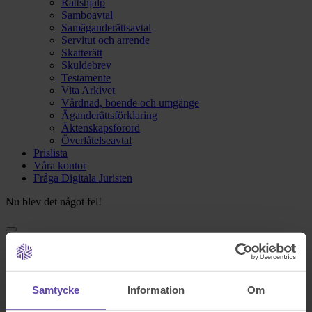
Rättshjälp
Samboavtal
Samäganderättsavtal
Servitut och arrende
Skatterätt
Skuldebrev
Testamente
Vita Arkivet
Vårdnad, boende och umgänge
Äganderättsförklaring
Äktenskapsförord
Överlåtelseavtal
Prislista
Våra kontor
Fråga Digitala Juristen
Nu blev det något fel!
Testa igen och om det fortfarande inte fungerar kontakta oss på
support@familjensjurist.se.
Stäng
Samtycke
Information
Om