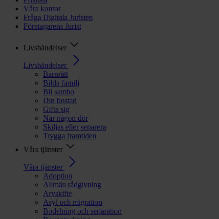
Våra kontor
Fråga Digitala Juristen
Företagarens Jurist
Livshändelser
Livshändelser
Barnrätt
Bilda familj
Bli sambo
Din bostad
Gifta sig
När någon dör
Skiljas eller separera
Trygga framtiden
Våra tjänster
Våra tjänster
Adoption
Allmän rådgivning
Arvskifte
Asyl och migration
Bodelning och separation