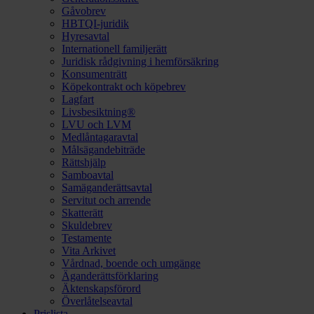
Gåvobrev
HBTQI-juridik
Hyresavtal
Internationell familjerätt
Juridisk rådgivning i hemförsäkring
Konsumenträtt
Köpekontrakt och köpebrev
Lagfart
Livsbesiktning®
LVU och LVM
Medlåntagaravtal
Målsägandebiträde
Rättshjälp
Samboavtal
Samäganderättsavtal
Servitut och arrende
Skatterätt
Skuldebrev
Testamente
Vita Arkivet
Vårdnad, boende och umgänge
Äganderättsförklaring
Äktenskapsförord
Överlåtelseavtal
Prislista