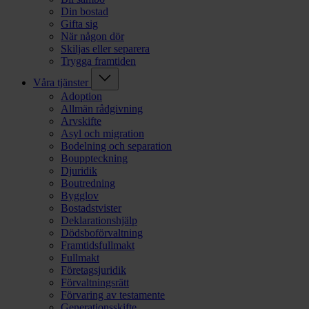
Din bostad
Gifta sig
När någon dör
Skiljas eller separera
Trygga framtiden
Våra tjänster
Adoption
Allmän rådgivning
Arvskifte
Asyl och migration
Bodelning och separation
Bouppteckning
Djuridik
Boutredning
Bygglov
Bostadstvister
Deklarationshjälp
Dödsboförvaltning
Framtidsfullmakt
Fullmakt
Företagsjuridik
Förvaltningsrätt
Förvaring av testamente
Generationsskifte