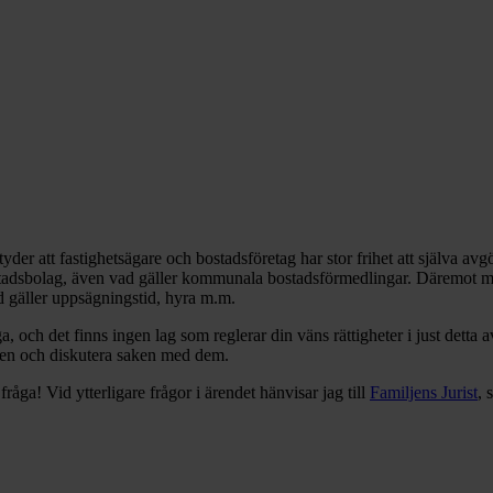
etyder att fastighetsägare och bostadsföretag har stor frihet att själva a
ostadsbolag, även vad gäller kommunala bostadsförmedlingar. Däremot må
d gäller uppsägningstid, hyra m.m.
ga, och det finns ingen lag som reglerar din väns rättigheter i just dett
den och diskutera saken med dem.
 fråga! Vid ytterligare frågor i ärendet hänvisar jag till
Familjens Jurist
, 