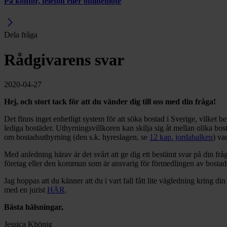
På kontor, telefon eller onlinemöte
Dela fråga
Rådgivarens svar
2020-04-27
Hej, och stort tack för att du vänder dig till oss med din fråga!
Det finns inget enhetligt system för att söka bostad i Sverige, vilket b
lediga bostäder. Uthyrningsvillkoren kan skilja sig åt mellan olika b
om bostadsuthyrning (den s.k. hyreslagen, se
12 kap. jordabalken
) va
Med anledning härav är det svårt att ge dig ett bestämt svar på din frå
företag eller den kommun som är ansvarig för förmedlingen av bosta
Jag hoppas att du känner att du i vart fall fått lite vägledning kring din
med en jurist
HÄR
.
Bästa hälsningar,
Jessica Khönig