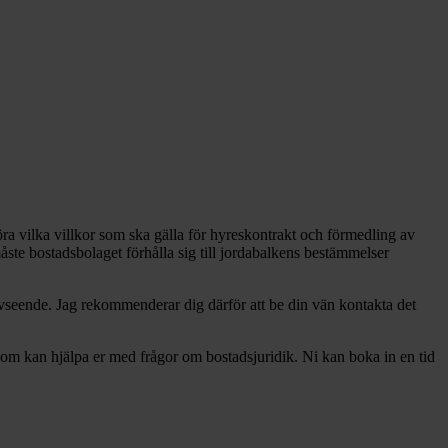
vgöra vilka villkor som ska gälla för hyreskontrakt och förmedling av
ste bostadsbolaget förhålla sig till jordabalkens bestämmelser
a avseende. Jag rekommenderar dig därför att be din vän kontakta det
som kan hjälpa er med frågor om bostadsjuridik. Ni kan boka in en tid