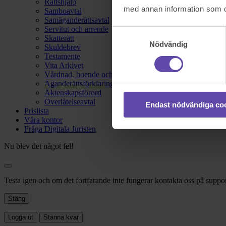
Rättshjälp
med annan information som du 
Samboavtal
Samäganderättsavtal
Servitut och arrende
Samtyckesval
Skatterätt
Nödvändig
Skuldebrev
Testamente
Vita Arkivet
Vårdnad, boende och umgänge
Äganderättsförklaring
Äktenskapsförord
Överlåtelseavtal
Endast nödvändiga co
Prislista
Våra kontor
Fråga Digitala Juristen
Nu blev det något fel!
Testa igen och om det fortfarande inte fungerar kontakta oss på suppor
Stäng
Logga ut
Stanna kvar