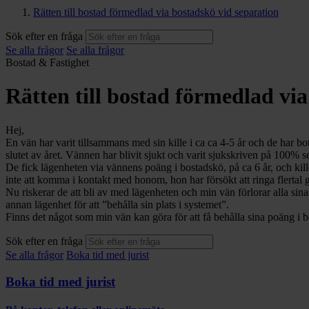
Rätten till bostad förmedlad via bostadskö vid separation
Sök efter en fråga
Se alla frågor
Se alla frågor
Bostad & Fastighet
Rätten till bostad förmedlad vi
Hej,
En vän har varit tillsammans med sin kille i ca ca 4-5 år och de har bot
slutet av året. Vännen har blivit sjukt och varit sjukskriven på 100% s
De fick lägenheten via vännens poäng i bostadskö, på ca 6 år, och kill
inte att komma i kontakt med honom, hon har försökt att ringa flertal 
Nu riskerar de att bli av med lägenheten och min vän förlorar alla sina
annan lägenhet för att ”behålla sin plats i systemet”.
Finns det något som min vän kan göra för att få behålla sina poäng i 
Sök efter en fråga
Se alla frågor
Boka tid med jurist
Boka tid med jurist