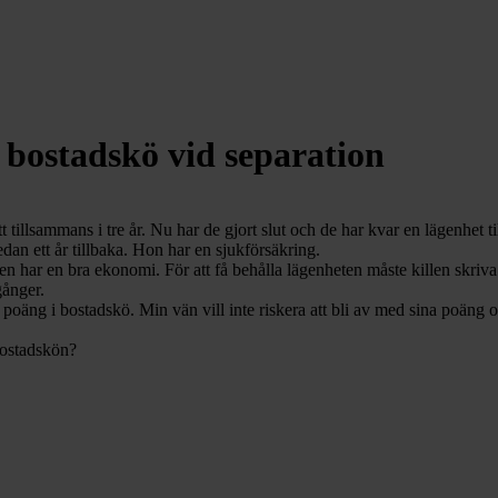
a bostadskö vid separation
t tillsammans i tre år. Nu har de gjort slut och de har kvar en lägenhet 
edan ett år tillbaka. Hon har en sjukförsäkring.
en har en bra ekonomi. För att få behålla lägenheten måste killen skriva
gånger.
 poäng i bostadskö. Min vän vill inte riskera att bli av med sina poäng oc
bostadskön?