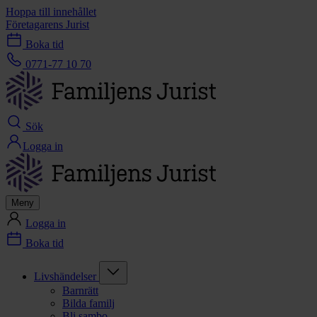
Hoppa till innehållet
Företagarens Jurist
Boka tid
0771-77 10 70
Sök
Logga in
Meny
Logga in
Boka tid
Livshändelser
Barnrätt
Bilda familj
Bli sambo