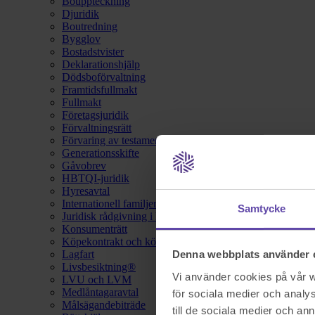
Bouppteckning
Djuridik
Boutredning
Bygglov
Bostadstvister
Deklarationshjälp
Dödsboförvaltning
Framtidsfullmakt
Fullmakt
Företagsjuridik
Förvaltningsrätt
Förvaring av testamente
Generationsskifte
Gåvobrev
HBTQI-juridik
Hyresavtal
Internationell familjerätt
Samtycke
Juridisk rådgivning i hemförsäkring
Konsumenträtt
Köpekontrakt och köpebrev
Lagfart
Denna webbplats använder 
Livsbesiktning®
Vi använder cookies på vår we
LVU och LVM
Medlåntagaravtal
för sociala medier och analys
Målsägandebiträde
till de sociala medier och a