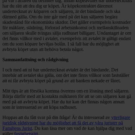
på var i affären du befinner dig. Innan köpeavtalet har undertecknats
har du rätt att dra dig ur köpet. Är köpekontraktet däremot
undertecknat av köparen och säljaren, är det bindande och ska
därmed gälla. Om du inte går med på det kan säljaren begära
skadestånd för ekonomiska skador. Det gäller exempelvis kostnader
för mäklare, städning, förlorad arbetsinkomst och mellanskillnaden
om säljaren skulle tvingas sälja radhuset billigare. Undantaget är om
det finns villkor med i avtalet, exempelvis att avtalet är giltigt endast
om du som köpare beviljas bolån. I så fall har du möjlighet att
avbryta köpet utan att behöva betala något.
Sammanfattning och rådgivning
I och med att ni har undertecknat avtalet är det bindande. Det
innebär att avtalet ska gälla, om det inte finns villkor som fastställer
att ni får avbryta köpet på grund av att banken nekade er lånet.
Mitt tips är att försöka komma överens om en lösning med säljaren.
Börja därför med att kontakta mäklaren för att se om säljaren kan gå
med på att avbryta köpet. Har du tur kan det finnas någon annan
som är intresserad av att köpa radhuset.
Hoppas att du fått svar på din fråga! Är du intresserad av
ytterligare
juridisk rådgivning har du möjlighet att få det av våra jurister på
Familjens Jurist
. Du kan läsa mer om vad de kan hjälpa dig med vad
gäller
fastighetsrätt
.