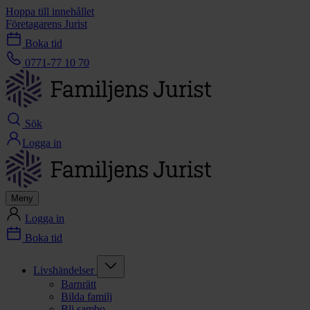
Hoppa till innehållet
Företagarens Jurist
Boka tid
0771-77 10 70
Sök
Logga in
Meny
Logga in
Boka tid
Livshändelser
Barnrätt
Bilda familj
Bli sambo