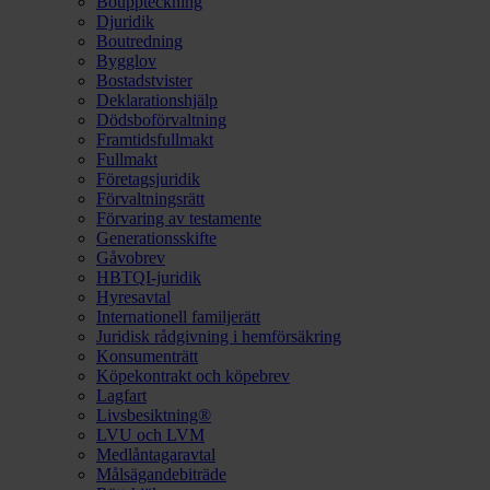
Bouppteckning
Djuridik
Boutredning
Bygglov
Bostadstvister
Deklarationshjälp
Dödsboförvaltning
Framtidsfullmakt
Fullmakt
Företagsjuridik
Förvaltningsrätt
Förvaring av testamente
Generationsskifte
Gåvobrev
HBTQI-juridik
Hyresavtal
Internationell familjerätt
Juridisk rådgivning i hemförsäkring
Konsumenträtt
Köpekontrakt och köpebrev
Lagfart
Livsbesiktning®
LVU och LVM
Medlåntagaravtal
Målsägandebiträde