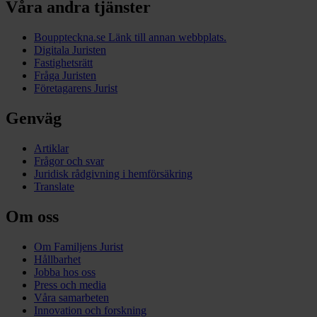
Våra andra tjänster
Bouppteckna.se
Länk till annan webbplats.
Digitala Juristen
Fastighetsrätt
Fråga Juristen
Företagarens Jurist
Genväg
Artiklar
Frågor och svar
Juridisk rådgivning i hemförsäkring
Translate
Om oss
Om Familjens Jurist
Hållbarhet
Jobba hos oss
Press och media
Våra samarbeten
Innovation och forskning