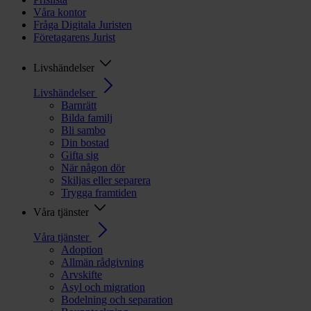
Våra kontor
Fråga Digitala Juristen
Företagarens Jurist
Livshändelser
Livshändelser
Barnrätt
Bilda familj
Bli sambo
Din bostad
Gifta sig
När någon dör
Skiljas eller separera
Trygga framtiden
Våra tjänster
Våra tjänster
Adoption
Allmän rådgivning
Arvskifte
Asyl och migration
Bodelning och separation