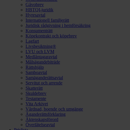
Gåvobrev
HBTQI-juridik
Hyresavtal
Internationell familjerätt
Juridisk rådgivning i hemförsäkring
Konsumenträtt
Köpekontrakt och köpebrev
Lagfart
Livsbesiktning®
LVU och LVM
Medlåntagaravtal
Målsägandebiträde
Rättshjälp
Samboavtal
Samäganderättsavtal
Servitut och arrende
Skatterätt
Skuldebrev
Testamente
Vita Arkivet
Vårdnad, boende och umgänge
Äganderättsförklaring
Äktenskapsförord
Överlåtelseavtal
Prislista