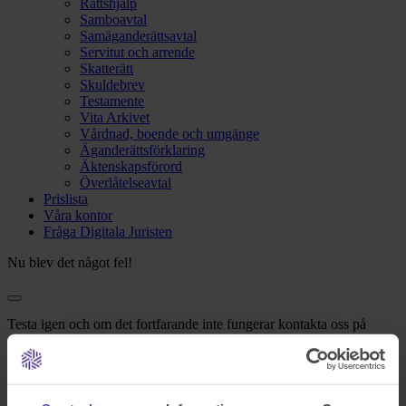
Rättshjälp
Samboavtal
Samäganderättsavtal
Servitut och arrende
Skatterätt
Skuldebrev
Testamente
Vita Arkivet
Vårdnad, boende och umgänge
Äganderättsförklaring
Äktenskapsförord
Överlåtelseavtal
Prislista
Våra kontor
Fråga Digitala Juristen
Nu blev det något fel!
Testa igen och om det fortfarande inte fungerar kontakta oss på
support@familjensjurist.se.
Stäng