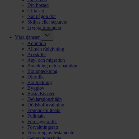
Din bostad
Gifta sig
När någon dör
Skiljas eller separera
Trygga framtiden
Våra tjänster
Adoption
Allmän rådgivning
Arvskifte
Asyl och migration
Bodelning och separation
Bouppteckning
Djuridik
Boutredning
Bygglov
Bostadstvister
Deklarationshjälp
Dödsboförvaltning
Framtidsfullmakt
Fullmakt
Företagsjuridik
Förvaltningsrätt
Förvaring av testamente
Generationsskifte