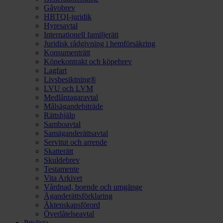
Gåvobrev
HBTQI-juridik
Hyresavtal
Internationell familjerätt
Juridisk rådgivning i hemförsäkring
Konsumenträtt
Köpekontrakt och köpebrev
Lagfart
Livsbesiktning®
LVU och LVM
Medlåntagaravtal
Målsägandebiträde
Rättshjälp
Samboavtal
Samäganderättsavtal
Servitut och arrende
Skatterätt
Skuldebrev
Testamente
Vita Arkivet
Vårdnad, boende och umgänge
Äganderättsförklaring
Äktenskapsförord
Överlåtelseavtal
Prislista