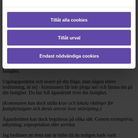
Dela fråga
Tillåt alla cookies
Rådgivarens svar
Tillåt urval
2018-04-17
Hej, tack för din fråga!
Endast nödvändiga cookies
Som fastighetsägare, ägare över delar av jord/mark, har du full
äganderätt
och får mer eller mindre råda som du vill över din
fastighet.
Utgångspunkten och svaret på din fråga, utan någon större
bedömning, är nej - kommunen får inte ploga snö och lämna det på
din fastighet. Du har full äganderätt över din fastighet.
(Kommunen kan dock ställa krav och lokala riktlinjer för
fastighetsägare och deras ansvar över snöröjning.)
Äganderätten kan dock begränsas på olika sätt. Genom exempelvis,
uthyrning, expropriation eller servitut.
Jag bedömer att detta inte är fallet då du troligen hade varit