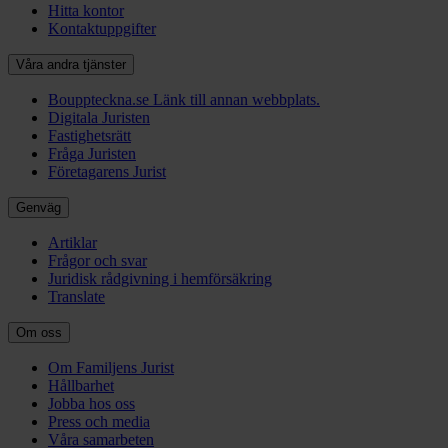
Hitta kontor
Kontaktuppgifter
Våra andra tjänster
Bouppteckna.se
Länk till annan webbplats.
Digitala Juristen
Fastighetsrätt
Fråga Juristen
Företagarens Jurist
Genväg
Artiklar
Frågor och svar
Juridisk rådgivning i hemförsäkring
Translate
Om oss
Om Familjens Jurist
Hållbarhet
Jobba hos oss
Press och media
Våra samarbeten