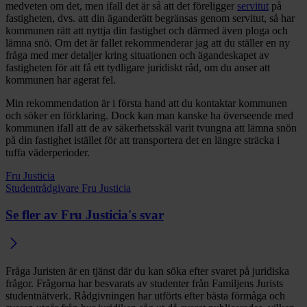
medveten om det, men ifall det är så att det föreligger
servitut
på
fastigheten, dvs. att din äganderätt begränsas genom servitut, så har
kommunen rätt att nyttja din fastighet och därmed även ploga och
lämna snö. Om det är fallet rekommenderar jag att du ställer en ny
fråga med mer detaljer kring situationen och ägandeskapet av
fastigheten för att få ett tydligare juridiskt råd, om du anser att
kommunen har agerat fel.
Min rekommendation är i första hand att du kontaktar kommunen
och söker en förklaring. Dock kan man kanske ha överseende med
kommunen ifall att de av säkerhetsskäl varit tvungna att lämna snön
på din fastighet istället för att transportera det en längre sträcka i
tuffa väderperioder.
Fru Justicia
Studentrådgivare Fru Justicia
Se fler av Fru Justicia's svar
Fråga Juristen är en tjänst där du kan söka efter svaret på juridiska
frågor. Frågorna har besvarats av studenter från Familjens Jurists
studentnätverk. Rådgivningen har utförts efter bästa förmåga och