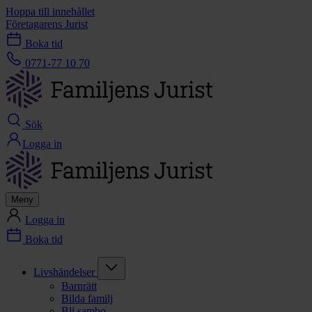
Hoppa till innehållet
Företagarens Jurist
Boka tid
0771-77 10 70
Sök
Logga in
Meny
Logga in
Boka tid
Livshändelser
Barnrätt
Bilda familj
Bli sambo