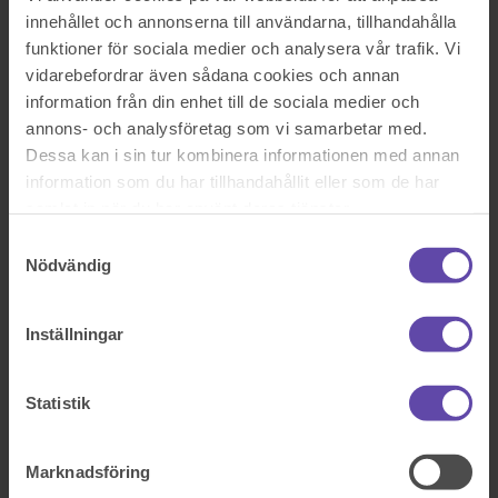
Logga ut
Stanna kvar
innehållet och annonserna till användarna, tillhandahålla
Placera snö på annans mark
funktioner för sociala medier och analysera vår trafik. Vi
vidarebefordrar även sådana cookies och annan
Sök efter en fråga
Se alla frågor
Se alla frågor
information från din enhet till de sociala medier och
Bostad & Fastighet
annons- och analysföretag som vi samarbetar med.
Dessa kan i sin tur kombinera informationen med annan
Placera snö på annans mark
information som du har tillhandahållit eller som de har
samlat in när du har använt deras tjänster.
Hej!
Samtyckesval
Nödvändig
Fråga om snöröjning:
- har kommunen rätt att placera snö på min fastighet?
Inställningar
Sök efter en fråga
Se alla frågor
Boka tid med jurist
Statistik
Boka tid med jurist
På kontor, telefon eller onlinemöte
Marknadsföring