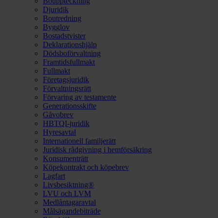
Bouppteckning
Djuridik
Boutredning
Bygglov
Bostadstvister
Deklarationshjälp
Dödsboförvaltning
Framtidsfullmakt
Fullmakt
Företagsjuridik
Förvaltningsrätt
Förvaring av testamente
Generationsskifte
Gåvobrev
HBTQI-juridik
Hyresavtal
Internationell familjerätt
Juridisk rådgivning i hemförsäkring
Konsumenträtt
Köpekontrakt och köpebrev
Lagfart
Livsbesiktning®
LVU och LVM
Medlåntagaravtal
Målsägandebiträde