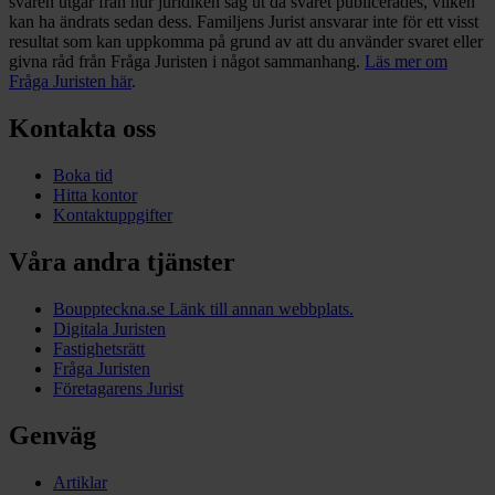
svaren utgår från hur juridiken såg ut då svaret publicerades, vilken
kan ha ändrats sedan dess. Familjens Jurist ansvarar inte för ett visst
resultat som kan uppkomma på grund av att du använder svaret eller
givna råd från Fråga Juristen i något sammanhang.
Läs mer om
Fråga Juristen här
.
Kontakta oss
Boka tid
Hitta kontor
Kontaktuppgifter
Våra andra tjänster
Bouppteckna.se
Länk till annan webbplats.
Digitala Juristen
Fastighetsrätt
Fråga Juristen
Företagarens Jurist
Genväg
Artiklar