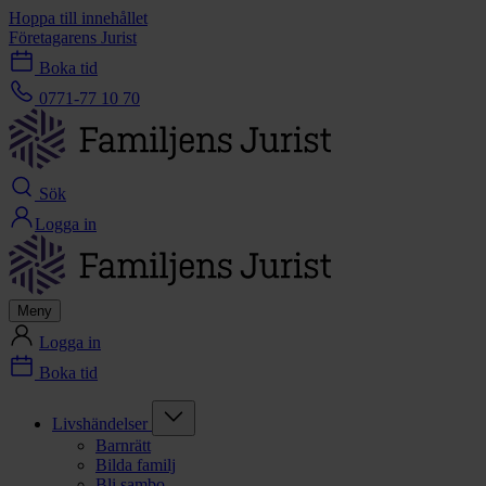
Hoppa till innehållet
Företagarens Jurist
Boka tid
0771-77 10 70
Sök
Logga in
Meny
Logga in
Boka tid
Livshändelser
Barnrätt
Bilda familj
Bli sambo