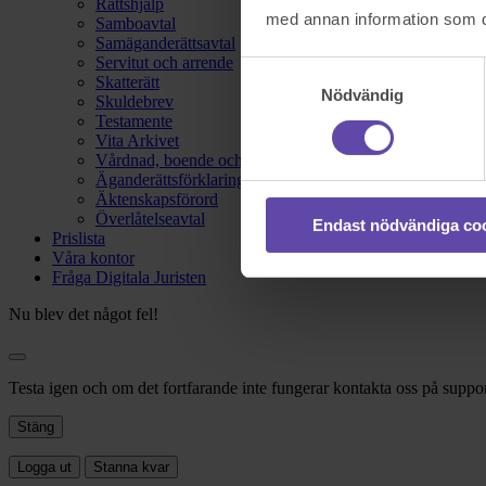
Rättshjälp
med annan information som du 
Samboavtal
Samäganderättsavtal
Servitut och arrende
Samtyckesval
Skatterätt
Nödvändig
Skuldebrev
Testamente
Vita Arkivet
Vårdnad, boende och umgänge
Äganderättsförklaring
Äktenskapsförord
Överlåtelseavtal
Endast nödvändiga co
Prislista
Våra kontor
Fråga Digitala Juristen
Nu blev det något fel!
Testa igen och om det fortfarande inte fungerar kontakta oss på suppor
Stäng
Logga ut
Stanna kvar