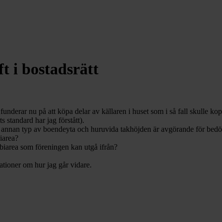
t i bostadsrätt
 funderar nu på att köpa delar av källaren i huset som i så fall skulle k
s standard har jag förstått).
on annan typ av boendeyta och huruvida takhöjden är avgörande för be
iarea?
/biarea som föreningen kan utgå ifrån?
ationer om hur jag går vidare.