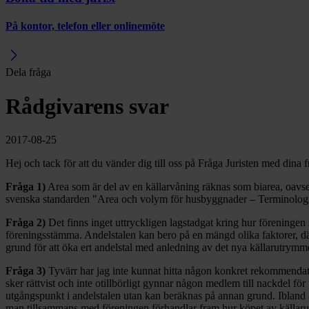
På kontor, telefon eller onlinemöte
Dela fråga
Rådgivarens svar
2017-08-25
Hej och tack för att du vänder dig till oss på Fråga Juristen med dina f
Fråga 1)
Area som är del av en källarvåning räknas som biarea, oavse
svenska standarden "Area och volym för husbyggnader – Terminolog
Fråga 2)
Det finns inget uttryckligen lagstadgat kring hur föreningen 
föreningsstämma. Andelstalen kan bero på en mängd olika faktorer, där
grund för att öka ert andelstal med anledning av det nya källarutrymme
Fråga 3)
Tyvärr har jag inte kunnat hitta någon konkret rekommendati
sker rättvist och inte otillbörligt gynnar någon medlem till nackdel f
utgångspunkt i andelstalen utan kan beräknas på annan grund. Ibland a
man tillsammans med föreningen förhandlar fram hur köpet av källarutr