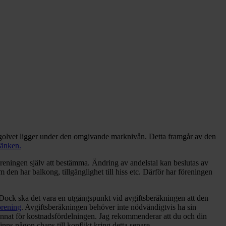
a golvet ligger under den omgivande marknivån. Detta framgår av den
länken.
föreningen själv att bestämma. Ändring av andelstal kan beslutas av
en har balkong, tillgänglighet till hiss etc. Därför har föreningen
 Dock ska det vara en utgångspunkt vid avgiftsberäkningen att den
örening
. Avgiftsberäkningen behöver inte nödvändigtvis ha sin
 annat för kostnadsfördelningen. Jag rekommenderar att du och din
ns någon chans till konflikt kring detta senare.