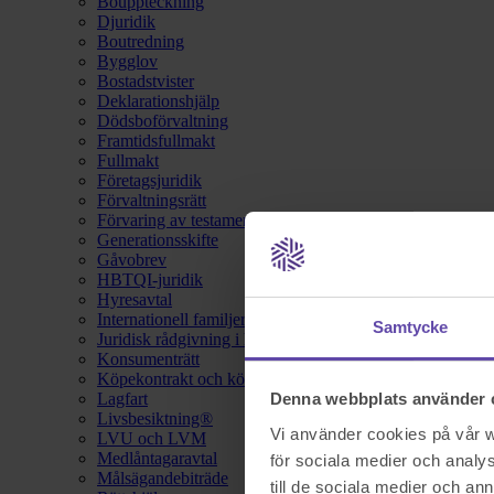
Bouppteckning
Djuridik
Boutredning
Bygglov
Bostadstvister
Deklarationshjälp
Dödsboförvaltning
Framtidsfullmakt
Fullmakt
Företagsjuridik
Förvaltningsrätt
Förvaring av testamente
Generationsskifte
Gåvobrev
HBTQI-juridik
Hyresavtal
Internationell familjerätt
Samtycke
Juridisk rådgivning i hemförsäkring
Konsumenträtt
Köpekontrakt och köpebrev
Lagfart
Denna webbplats använder 
Livsbesiktning®
Vi använder cookies på vår we
LVU och LVM
Medlåntagaravtal
för sociala medier och analys
Målsägandebiträde
till de sociala medier och a