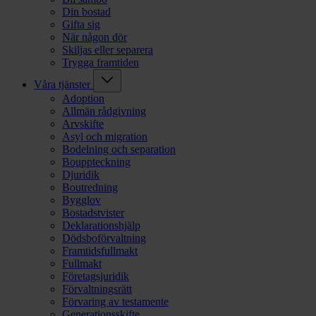
Din bostad
Gifta sig
När någon dör
Skiljas eller separera
Trygga framtiden
Våra tjänster
Adoption
Allmän rådgivning
Arvskifte
Asyl och migration
Bodelning och separation
Bouppteckning
Djuridik
Boutredning
Bygglov
Bostadstvister
Deklarationshjälp
Dödsboförvaltning
Framtidsfullmakt
Fullmakt
Företagsjuridik
Förvaltningsrätt
Förvaring av testamente
Generationsskifte