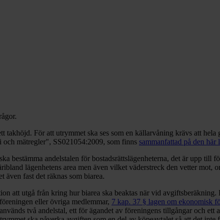
rågor.
tt takhöjd. För att utrymmet ska ses som en källarvåning krävs att hel
i och mätregler", SS021054:2009, som finns
sammanfattad på den här 
ska bestämma andelstalen för bostadsrättslägenheterna, det är upp till 
ibland lägenhetens area men även vilket väderstreck den vetter mot, om d
t även fast det räknas som biarea.
on att utgå från kring hur biarea ska beaktas när vid avgiftsberäkning.
ör föreningen eller övriga medlemmar,
7 kap. 37 § lagen om ekonomisk f
nvänds två andelstal, ett för ägandet av föreningens tillgångar och ett
ymmet ska påverka avgiften som en del av köpeavtalet så att det inte fin