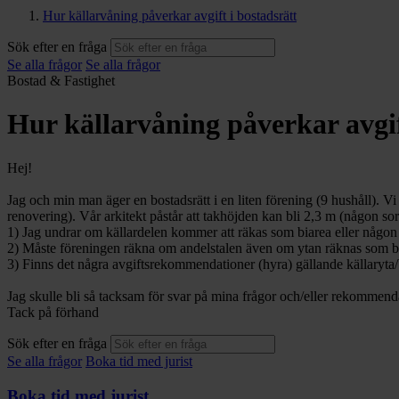
Hur källarvåning påverkar avgift i bostadsrätt
Sök efter en fråga
Se alla frågor
Se alla frågor
Bostad & Fastighet
Hur källarvåning påverkar avgif
Hej!
Jag och min man äger en bostadsrätt i en liten förening (9 hushåll). Vi
renovering). Vår arkitekt påstår att takhöjden kan bli 2,3 m (någon sort
1) Jag undrar om källardelen kommer att räkas som biarea eller någ
2) Måste föreningen räkna om andelstalen även om ytan räknas som b
3) Finns det några avgiftsrekommendationer (hyra) gällande källaryta
Jag skulle bli så tacksam för svar på mina frågor och/eller rekommend
Tack på förhand
Sök efter en fråga
Se alla frågor
Boka tid med jurist
Boka tid med jurist