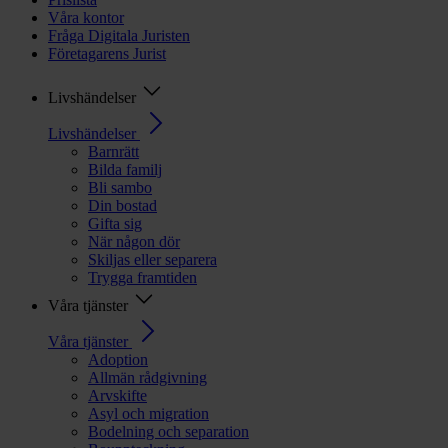
Våra kontor
Fråga Digitala Juristen
Företagarens Jurist
Livshändelser
Livshändelser
Barnrätt
Bilda familj
Bli sambo
Din bostad
Gifta sig
När någon dör
Skiljas eller separera
Trygga framtiden
Våra tjänster
Våra tjänster
Adoption
Allmän rådgivning
Arvskifte
Asyl och migration
Bodelning och separation