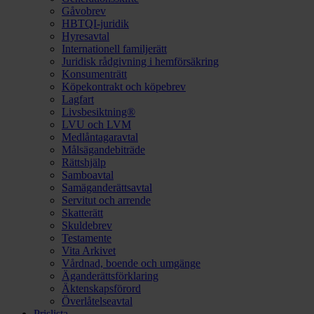
Gåvobrev
HBTQI-juridik
Hyresavtal
Internationell familjerätt
Juridisk rådgivning i hemförsäkring
Konsumenträtt
Köpekontrakt och köpebrev
Lagfart
Livsbesiktning®
LVU och LVM
Medlåntagaravtal
Målsägandebiträde
Rättshjälp
Samboavtal
Samäganderättsavtal
Servitut och arrende
Skatterätt
Skuldebrev
Testamente
Vita Arkivet
Vårdnad, boende och umgänge
Äganderättsförklaring
Äktenskapsförord
Överlåtelseavtal
Prislista