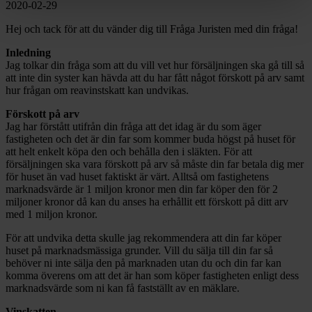
2020-02-29
Hej och tack för att du vänder dig till Fråga Juristen med din fråga!
Inledning
Jag tolkar din fråga som att du vill vet hur försäljningen ska gå till så
att inte din syster kan hävda att du har fått något förskott på arv samt
hur frågan om reavinstskatt kan undvikas.
Förskott på arv
Jag har förstått utifrån din fråga att det idag är du som äger
fastigheten och det är din far som kommer buda högst på huset för
att helt enkelt köpa den och behålla den i släkten. För att
försäljningen ska vara förskott på arv så måste din far betala dig mer
för huset än vad huset faktiskt är värt. Alltså om fastighetens
marknadsvärde är 1 miljon kronor men din far köper den för 2
miljoner kronor då kan du anses ha erhållit ett förskott på ditt arv
med 1 miljon kronor.
För att undvika detta skulle jag rekommendera att din far köper
huset på marknadsmässiga grunder. Vill du sälja till din far så
behöver ni inte sälja den på marknaden utan du och din far kan
komma överens om att det är han som köper fastigheten enligt dess
marknadsvärde som ni kan få fastställt av en mäklare.
Vinskatten