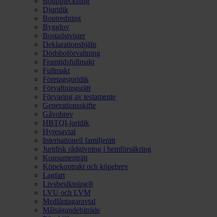
Bouppteckning
Djuridik
Boutredning
Bygglov
Bostadstvister
Deklarationshjälp
Dödsboförvaltning
Framtidsfullmakt
Fullmakt
Företagsjuridik
Förvaltningsrätt
Förvaring av testamente
Generationsskifte
Gåvobrev
HBTQI-juridik
Hyresavtal
Internationell familjerätt
Juridisk rådgivning i hemförsäkring
Konsumenträtt
Köpekontrakt och köpebrev
Lagfart
Livsbesiktning®
LVU och LVM
Medlåntagaravtal
Målsägandebiträde