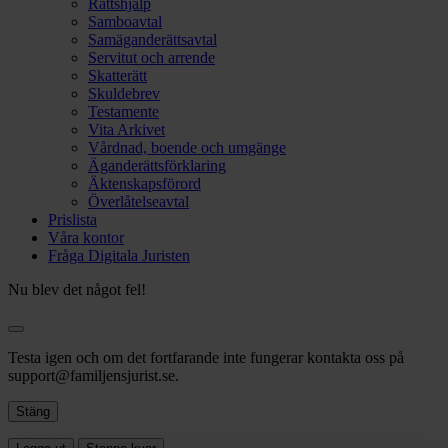
Rättshjälp
Samboavtal
Samäganderättsavtal
Servitut och arrende
Skatterätt
Skuldebrev
Testamente
Vita Arkivet
Vårdnad, boende och umgänge
Äganderättsförklaring
Äktenskapsförord
Överlåtelseavtal
Prislista
Våra kontor
Fråga Digitala Juristen
Nu blev det något fel!
Testa igen och om det fortfarande inte fungerar kontakta oss på
support@familjensjurist.se.
Stäng