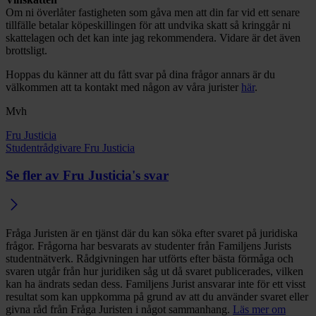
Om ni överlåter fastigheten som gåva men att din far vid ett senare
tillfälle betalar köpeskillingen för att undvika skatt så kringgår ni
skattelagen och det kan inte jag rekommendera. Vidare är det även
brottsligt.
Hoppas du känner att du fått svar på dina frågor annars är du
välkommen att ta kontakt med någon av våra jurister
här
.
Mvh
Fru Justicia
Studentrådgivare Fru Justicia
Se fler av Fru Justicia's svar
Fråga Juristen är en tjänst där du kan söka efter svaret på juridiska
frågor. Frågorna har besvarats av studenter från Familjens Jurists
studentnätverk. Rådgivningen har utförts efter bästa förmåga och
svaren utgår från hur juridiken såg ut då svaret publicerades, vilken
kan ha ändrats sedan dess. Familjens Jurist ansvarar inte för ett visst
resultat som kan uppkomma på grund av att du använder svaret eller
givna råd från Fråga Juristen i något sammanhang.
Läs mer om