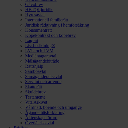
Gåvobrev
HBTQI-juridik
Hyresavtal
Internationell familjerätt
Juridisk rådgivning i hemförsäkring
Konsumenträtt
Köpekontrakt och köpebrev
Lagfart
Livsbesiktning®
LVU och LVM
Medlåntagaravtal
Målsägandebiträde
Rättshjälp
Samboavtal
Samäganderättsavtal
Servitut och arrende
Skatterätt
Skuldebrev
Testamente
Vita Arkivet
Vårdnad, boende och umgänge
Äganderättsförklaring
Äktenskapsförord
Överlåtelseavtal
Prislista