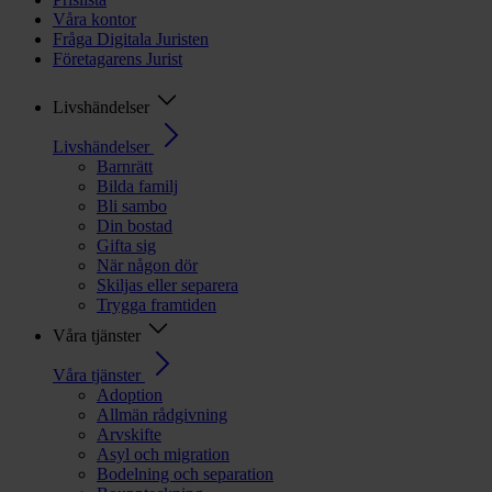
Våra kontor
Fråga Digitala Juristen
Företagarens Jurist
Livshändelser
Livshändelser
Barnrätt
Bilda familj
Bli sambo
Din bostad
Gifta sig
När någon dör
Skiljas eller separera
Trygga framtiden
Våra tjänster
Våra tjänster
Adoption
Allmän rådgivning
Arvskifte
Asyl och migration
Bodelning och separation