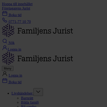
Hoppa till innehållet
Företagarens Jurist
Boka tid
0771-77 10 70
Sök
Logga in
Meny
Logga in
Boka tid
Livshändelser
Barnrätt
Bilda familj
Bli sambo