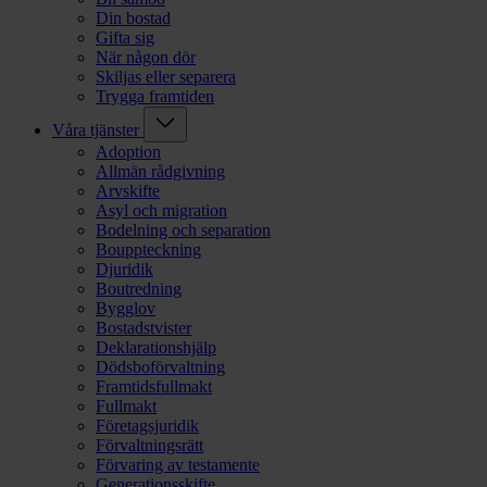
Din bostad
Gifta sig
När någon dör
Skiljas eller separera
Trygga framtiden
Våra tjänster
Adoption
Allmän rådgivning
Arvskifte
Asyl och migration
Bodelning och separation
Bouppteckning
Djuridik
Boutredning
Bygglov
Bostadstvister
Deklarationshjälp
Dödsboförvaltning
Framtidsfullmakt
Fullmakt
Företagsjuridik
Förvaltningsrätt
Förvaring av testamente
Generationsskifte