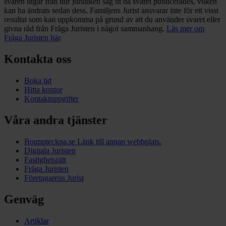
svaren utgår från hur juridiken såg ut då svaret publicerades, vilken
kan ha ändrats sedan dess. Familjens Jurist ansvarar inte för ett visst
resultat som kan uppkomma på grund av att du använder svaret eller
givna råd från Fråga Juristen i något sammanhang.
Läs mer om
Fråga Juristen här
.
Kontakta oss
Boka tid
Hitta kontor
Kontaktuppgifter
Våra andra tjänster
Bouppteckna.se
Länk till annan webbplats.
Digitala Juristen
Fastighetsrätt
Fråga Juristen
Företagarens Jurist
Genväg
Artiklar