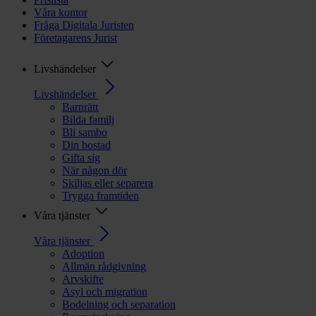
Våra kontor
Fråga Digitala Juristen
Företagarens Jurist
Livshändelser
Livshändelser
Barnrätt
Bilda familj
Bli sambo
Din bostad
Gifta sig
När någon dör
Skiljas eller separera
Trygga framtiden
Våra tjänster
Våra tjänster
Adoption
Allmän rådgivning
Arvskifte
Asyl och migration
Bodelning och separation