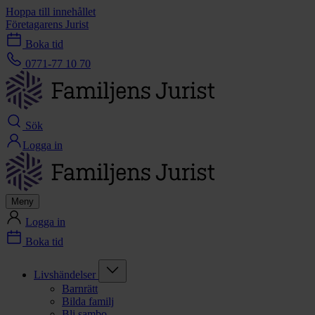
Hoppa till innehållet
Företagarens Jurist
Boka tid
0771-77 10 70
Sök
Logga in
Meny
Logga in
Boka tid
Livshändelser
Barnrätt
Bilda familj
Bli sambo