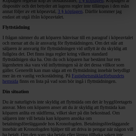
Köplagen reglerar köp av bostadsrätter,
1 § köplagen
. Köplagen är
dispositiv och det betyder att lagens regler inte tillämpas i den mån
annat följer av ett köpeavtal,
3 § köplagen
. Därför kommer jag
endast att utgå ifrån köpeavtalet.
Flyttstädning
I frågan nämner du att köparen hänvisar till en paragraf i köpeavtalet
och menar att du är ansvarig för flyttstädningen. Om det står att
säljaren är ansvarig för flyttstädningen vid utflytt är du skyldig att
fullgöra det. Det finns inga regler kring vilken standard
flyttstädnigen ska ha. Om du och köparen har bestämt hur ren
lägenheten ska vara vid inflyttningen så är det dessa villkor som
gäller. Generellt kan man säga att en flyttstädning innebär betydligt
mer än en vanlig veckostädning. På
Fastighetsmäklarförbundets
hemsida
finns en lista på vad som bör ingå i flyttstädningen.
Din situation
Du är naturligtvis inte skyldig att flyttstäda om det är byggföretagets
ansvar. Men om köparen anser att du är skyldig att flyttstäda kan
köparen anlita en städfirma, vilket sker på din bekostnad. Om
säljaren inte vill betala kan köparen ansöka om
betalningsföreläggande hos Kronofogden. Betalningsföreläggande
innebär att Kronofogden hjälper till att driva in pengar när någon vill
ha betalt. Om den som ska betala eller lämna tillbaka saken inte