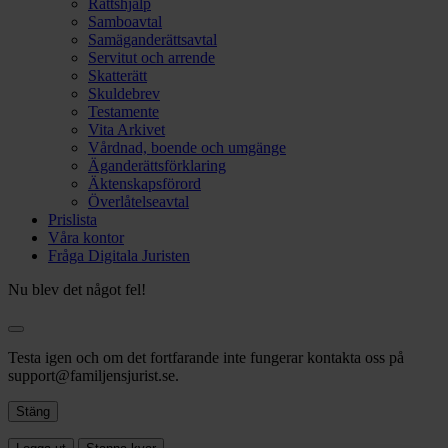
Rättshjälp
Samboavtal
Samäganderättsavtal
Servitut och arrende
Skatterätt
Skuldebrev
Testamente
Vita Arkivet
Vårdnad, boende och umgänge
Äganderättsförklaring
Äktenskapsförord
Överlåtelseavtal
Prislista
Våra kontor
Fråga Digitala Juristen
Nu blev det något fel!
Testa igen och om det fortfarande inte fungerar kontakta oss på
support@familjensjurist.se.
Stäng