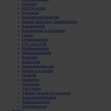
Gåvobrev
HBTQI-juridik
Hyresavtal
Internationell familjerätt
Juridisk rådgivning i hemförsäkring
Konsumenträtt
Köpekontrakt och köpebrev
Lagfart
Livsbesiktning®
LVU och LVM
Medlåntagaravtal
Målsägandebiträde
Rättshjälp
Samboavtal
Samäganderättsavtal
Servitut och arrende
Skatterätt
Skuldebrev
Testamente
Vita Arkivet
Vårdnad, boende och umgänge
Äganderättsförklaring
Äktenskapsförord
Överlåtelseavtal
Prislista