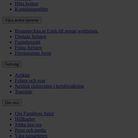
Hitta kontor
Kontaktuppgifter
Våra andra tjänster
Bouppteckna.se
Länk till annan webbplats.
Digitala Juristen
Fastighetsrätt
Fråga Juristen
Företagarens Jurist
Genväg
Artiklar
Frågor och svar
Juridisk rådgivning i hemförsäkring
Translate
Om oss
Om Familjens Jurist
Hållbarhet
Jobba hos oss
Press och media
Våra samarbeten