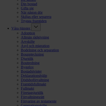
Din bostad
Gifta sig
När någon dör
Skiljas eller separera
Trygga framtiden
Våra tjänster
Adoption
Allmän rådgivning
Arvskifte
Asyl och migration
Bodelning och separation
Bouppteckning
Djuridik
Boutredning
Bygglov
Bostadstvister
Deklarationshjälp
Dödsboförvaltning
Framtidsfullmakt
Fullmakt
Företagsjuridik
Förvaltningsrätt
Förvaring av testamente
Generationsskifte