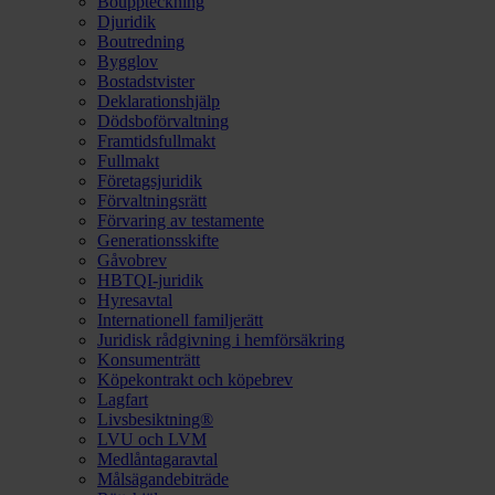
Bouppteckning
Djuridik
Boutredning
Bygglov
Bostadstvister
Deklarationshjälp
Dödsboförvaltning
Framtidsfullmakt
Fullmakt
Företagsjuridik
Förvaltningsrätt
Förvaring av testamente
Generationsskifte
Gåvobrev
HBTQI-juridik
Hyresavtal
Internationell familjerätt
Juridisk rådgivning i hemförsäkring
Konsumenträtt
Köpekontrakt och köpebrev
Lagfart
Livsbesiktning®
LVU och LVM
Medlåntagaravtal
Målsägandebiträde