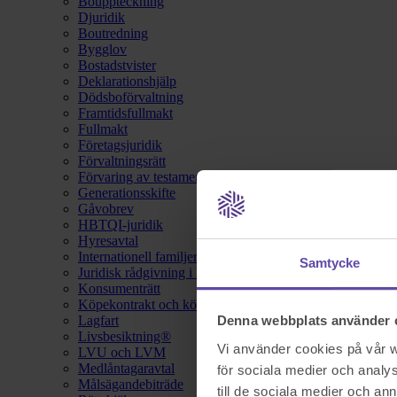
Bouppteckning
Djuridik
Boutredning
Bygglov
Bostadstvister
Deklarationshjälp
Dödsboförvaltning
Framtidsfullmakt
Fullmakt
Företagsjuridik
Förvaltningsrätt
Förvaring av testamente
Generationsskifte
Gåvobrev
HBTQI-juridik
Hyresavtal
Internationell familjerätt
Samtycke
Juridisk rådgivning i hemförsäkring
Konsumenträtt
Köpekontrakt och köpebrev
Lagfart
Denna webbplats använder 
Livsbesiktning®
Vi använder cookies på vår we
LVU och LVM
Medlåntagaravtal
för sociala medier och analys
Målsägandebiträde
till de sociala medier och a