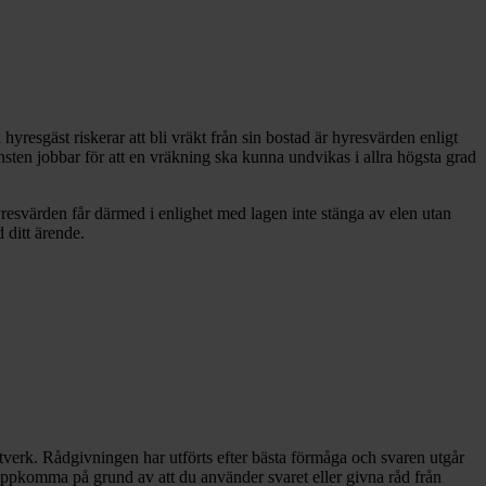
hyresgäst riskerar att bli vräkt från sin bostad är hyresvärden enligt
jänsten jobbar för att en vräkning ska kunna undvikas i allra högsta grad
yresvärden får därmed i enlighet med lagen inte stänga av elen utan
d ditt ärende.
nätverk. Rådgivningen har utförts efter bästa förmåga och svaren utgår
n uppkomma på grund av att du använder svaret eller givna råd från