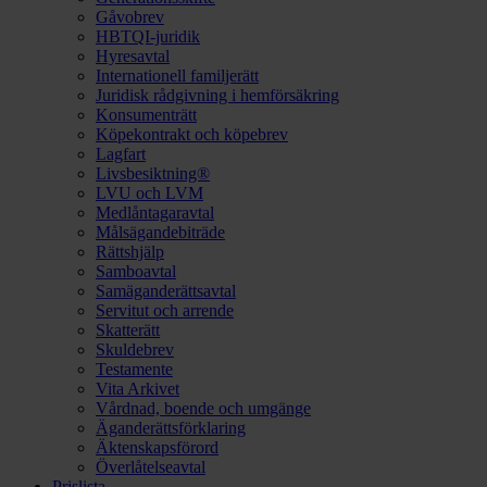
Gåvobrev
HBTQI-juridik
Hyresavtal
Internationell familjerätt
Juridisk rådgivning i hemförsäkring
Konsumenträtt
Köpekontrakt och köpebrev
Lagfart
Livsbesiktning®
LVU och LVM
Medlåntagaravtal
Målsägandebiträde
Rättshjälp
Samboavtal
Samäganderättsavtal
Servitut och arrende
Skatterätt
Skuldebrev
Testamente
Vita Arkivet
Vårdnad, boende och umgänge
Äganderättsförklaring
Äktenskapsförord
Överlåtelseavtal
Prislista