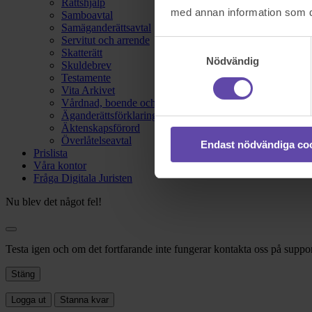
Rättshjälp
med annan information som du 
Samboavtal
Samäganderättsavtal
Servitut och arrende
Samtyckesval
Skatterätt
Nödvändig
Skuldebrev
Testamente
Vita Arkivet
Vårdnad, boende och umgänge
Äganderättsförklaring
Äktenskapsförord
Överlåtelseavtal
Endast nödvändiga co
Prislista
Våra kontor
Fråga Digitala Juristen
Nu blev det något fel!
Testa igen och om det fortfarande inte fungerar kontakta oss på suppor
Stäng
Logga ut
Stanna kvar