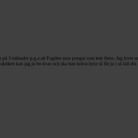
?
ran på 3 månader p.g.a att Fogden snor pengar som inte finns. Jag lever
aktiken kan jag ju bo kvar och ska han kräva hyra så får ju i så fall dra 