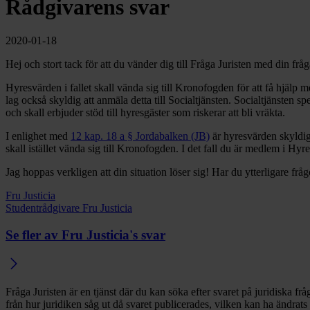
Rådgivarens svar
2020-01-18
Hej och stort tack för att du vänder dig till Fråga Juristen med din frå
Hyresvärden i fallet skall vända sig till Kronofogden för att få hjälp m
lag också skyldig att anmäla detta till Socialtjänsten. Socialtjänsten s
och skall erbjuder stöd till hyresgäster som riskerar att bli vräkta.
I enlighet med
12 kap. 18 a § Jordabalken (JB)
är hyresvärden skyldig 
skall istället vända sig till Kronofogden. I det fall du är medlem i Hyr
Jag hoppas verkligen att din situation löser sig! Har du ytterligare fråg
Fru Justicia
Studentrådgivare Fru Justicia
Se fler av Fru Justicia's svar
Fråga Juristen är en tjänst där du kan söka efter svaret på juridiska f
från hur juridiken såg ut då svaret publicerades, vilken kan ha ändrats