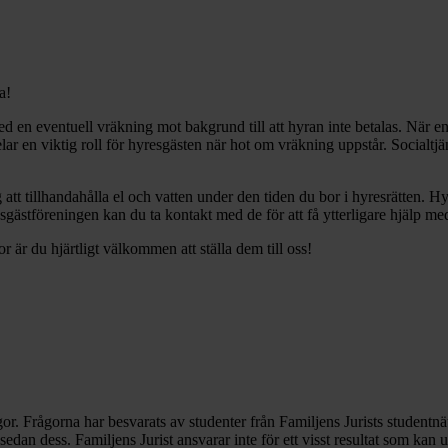
ga!
ed en eventuell vräkning mot bakgrund till att hyran inte betalas. När en 
pelar en viktig roll för hyresgästen när hot om vräkning uppstår. Socialt
att tillhandahålla el och vatten under den tiden du bor i hyresrätten. H
esgästföreningen kan du ta kontakt med de för att få ytterligare hjälp me
or är du hjärtligt välkommen att ställa dem till oss!
rågor. Frågorna har besvarats av studenter från Familjens Jurists student
 sedan dess. Familjens Jurist ansvarar inte för ett visst resultat som ka