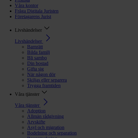
Våra kontor
Fråga Digitala Juristen
Företagarens Jurist
Livshändelser
Livshändelser
Barnrätt
Bilda familj
Bli sambo
Din bostad
Gifta sig
När någon dör
Skiljas eller separera
Trygga framtiden
Våra tjänster
Våra tjänster
Adoption
Allmän rådgivning
Arvskifte
Asyl och migration
Bodelning och separation