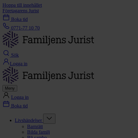
Hoppa till innehållet
Företagarens Jurist
Boka tid
0771-77 10 70
Sök
Logga in
Meny
Logga in
Boka tid
Livshändelser
Barnrätt
Bilda familj
Bli sambo