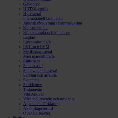
Gåvobrev
HBTQI-juridik
Hyresavtal
Internationell familjerätt
Juridisk rådgivning i hemförsäkring
Konsumenträtt
Köpekontrakt och köpebrev
Lagfart
Livsbesiktning®
LVU och LVM
Medlåntagaravtal
Målsägandebiträde
Rättshjälp
Samboavtal
Samäganderättsavtal
Servitut och arrende
Skatterätt
Skuldebrev
Testamente
Vita Arkivet
Vårdnad, boende och umgänge
Äganderättsförklaring
Äktenskapsförord
Överlåtelseavtal
Prislista