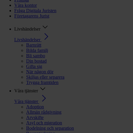
Våra kontor
Fråga Digitala Juristen
Företagarens Jurist
Livshändelser
Livshändelser
Barnrätt
Bilda familj
Bli sambo
Din bostad
Gifta sig
När någon dör
Skiljas eller separera
Trygga framtiden
Våra tjänster
Våra tjänster
Adoption
Allmän rådgivning
Arvskifte
Asyl och migration
Bodelning och separation