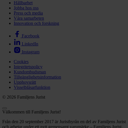
Hållbarhet
Jobba hos oss
Press och media
Våra samarbeten
Innovation och forskning
Facebook
LinkedIn
Instagram
Cookies
Integritetspolicy
Kundombudsman
Tillgänglighetsinformation
Upphovsrätt
Visselblåsarfunktion
© 2026 Familjens Jurist
Välkommen till Familjens Jurist!
Från den 20 september 2017 är Juristbyrån en del av Familjens Jurist
och arbetar under ett nytt gemensamt varumärke – Familjens Jurist.