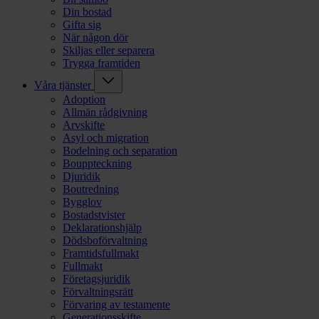
Din bostad
Gifta sig
När någon dör
Skiljas eller separera
Trygga framtiden
Våra tjänster
Adoption
Allmän rådgivning
Arvskifte
Asyl och migration
Bodelning och separation
Bouppteckning
Djuridik
Boutredning
Bygglov
Bostadstvister
Deklarationshjälp
Dödsboförvaltning
Framtidsfullmakt
Fullmakt
Företagsjuridik
Förvaltningsrätt
Förvaring av testamente
Generationsskifte