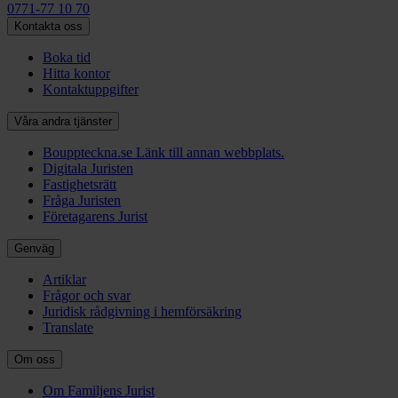
0771-77 10 70
Kontakta oss
Boka tid
Hitta kontor
Kontaktuppgifter
Våra andra tjänster
Bouppteckna.se
Länk till annan webbplats.
Digitala Juristen
Fastighetsrätt
Fråga Juristen
Företagarens Jurist
Genväg
Artiklar
Frågor och svar
Juridisk rådgivning i hemförsäkring
Translate
Om oss
Om Familjens Jurist