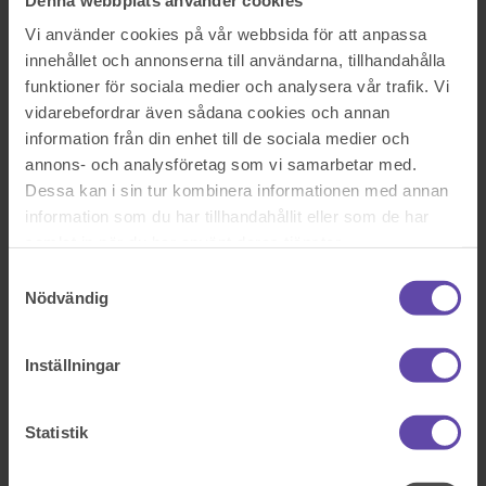
Logga ut
Stanna kvar
Vi använder cookies på vår webbsida för att anpassa
Besiktning av bostadsrätter
innehållet och annonserna till användarna, tillhandahålla
Sök efter en fråga
funktioner för sociala medier och analysera vår trafik. Vi
Se alla frågor
Se alla frågor
vidarebefordrar även sådana cookies och annan
Bostad & Fastighet
information från din enhet till de sociala medier och
Besiktning av bostadsrätter
annons- och analysföretag som vi samarbetar med.
Dessa kan i sin tur kombinera informationen med annan
information som du har tillhandahållit eller som de har
Hej!
samlat in när du har använt deras tjänster.
Vi är en liten förening som byggdes för ca 2 år sedan. Nu i våras var
Samtyckesval
det dags för 2 års besiktning men som inte blivit av även fast vi
Nödvändig
skickat flera anmärkningar. Vi har haft kontakt med dem under året
men sen årsskiftet har kontakten upphört helt.
Vi har inte hört någonting ifrån byggföretaget eller vår
kontaktperson där. Vi har försökt med en massa olika sätt och märkt
Inställningar
att han nu struntar i oss.
Hur ska vi göra nu?
Statistik
Vad är nästa steg?
Sök efter en fråga