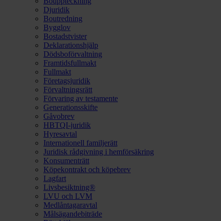
Bouppteckning
Djuridik
Boutredning
Bygglov
Bostadstvister
Deklarationshjälp
Dödsboförvaltning
Framtidsfullmakt
Fullmakt
Företagsjuridik
Förvaltningsrätt
Förvaring av testamente
Generationsskifte
Gåvobrev
HBTQI-juridik
Hyresavtal
Internationell familjerätt
Juridisk rådgivning i hemförsäkring
Konsumenträtt
Köpekontrakt och köpebrev
Lagfart
Livsbesiktning®
LVU och LVM
Medlåntagaravtal
Målsägandebiträde