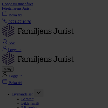
Hoppa till innehållet
Företagarens Jurist
Boka tid
0771-77 10 70
Sök
Logga in
Meny
Logga in
Boka tid
Livshändelser
Barnrätt
Bilda familj
Bli sambo