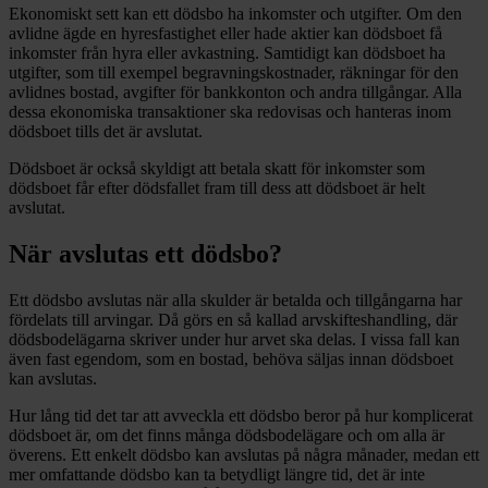
Ekonomiskt sett kan ett dödsbo ha inkomster och utgifter. Om den
avlidne ägde en hyresfastighet eller hade aktier kan dödsboet få
inkomster från hyra eller avkastning. Samtidigt kan dödsboet ha
utgifter, som till exempel begravningskostnader, räkningar för den
avlidnes bostad, avgifter för bankkonton och andra tillgångar. Alla
dessa ekonomiska transaktioner ska redovisas och hanteras inom
dödsboet tills det är avslutat.
Dödsboet är också skyldigt att betala skatt för inkomster som
dödsboet får efter dödsfallet fram till dess att dödsboet är helt
avslutat.
När avslutas ett dödsbo?
Ett dödsbo avslutas när alla skulder är betalda och tillgångarna har
fördelats till arvingar. Då görs en så kallad arvskifteshandling, där
dödsbodelägarna skriver under hur arvet ska delas. I vissa fall kan
även fast egendom, som en bostad, behöva säljas innan dödsboet
kan avslutas.
Hur lång tid det tar att avveckla ett dödsbo beror på hur komplicerat
dödsboet är, om det finns många dödsbodelägare och om alla är
överens. Ett enkelt dödsbo kan avslutas på några månader, medan ett
mer omfattande dödsbo kan ta betydligt längre tid, det är inte