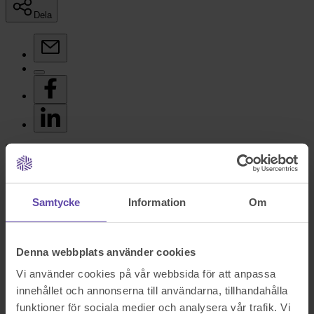
Dela
Samtycke
Information
Om
Per Näsman, senior jurist
Uppdaterad:
2026-02-10
Denna webbplats använder cookies
Hur fungerar ett dödsbo?
Vi använder cookies på vår webbsida för att anpassa
Juridiskt sett är ett dödsbo en självständig juridisk person. Det
innehållet och annonserna till användarna, tillhandahålla
innebär att dödsboet kan ha egna rättigheter och skyldigheter, precis
funktioner för sociala medier och analysera vår trafik. Vi
som en levande person eller ett företag. Dödsboet representeras av