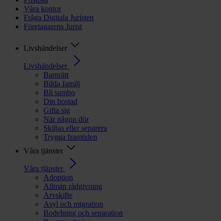
Våra kontor
Fråga Digitala Juristen
Företagarens Jurist
Livshändelser
Livshändelser
Barnrätt
Bilda familj
Bli sambo
Din bostad
Gifta sig
När någon dör
Skiljas eller separera
Trygga framtiden
Våra tjänster
Våra tjänster
Adoption
Allmän rådgivning
Arvskifte
Asyl och migration
Bodelning och separation