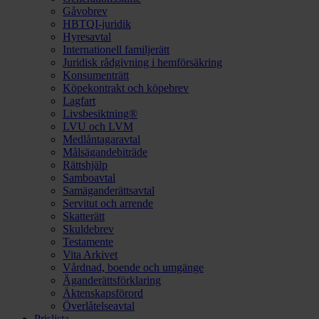
Gåvobrev
HBTQI-juridik
Hyresavtal
Internationell familjerätt
Juridisk rådgivning i hemförsäkring
Konsumenträtt
Köpekontrakt och köpebrev
Lagfart
Livsbesiktning®
LVU och LVM
Medlåntagaravtal
Målsägandebiträde
Rättshjälp
Samboavtal
Samäganderättsavtal
Servitut och arrende
Skatterätt
Skuldebrev
Testamente
Vita Arkivet
Vårdnad, boende och umgänge
Äganderättsförklaring
Äktenskapsförord
Överlåtelseavtal
Prislista