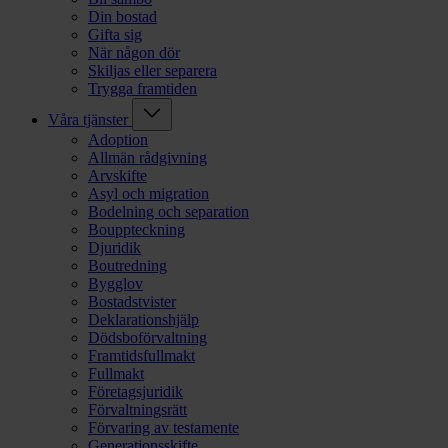
Din bostad
Gifta sig
När någon dör
Skiljas eller separera
Trygga framtiden
Våra tjänster
Adoption
Allmän rådgivning
Arvskifte
Asyl och migration
Bodelning och separation
Bouppteckning
Djuridik
Boutredning
Bygglov
Bostadstvister
Deklarationshjälp
Dödsboförvaltning
Framtidsfullmakt
Fullmakt
Företagsjuridik
Förvaltningsrätt
Förvaring av testamente
Generationsskifte