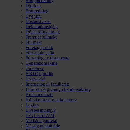
Bouppteckning
Djuridik
Boutredning
Bygglov
Bostadstvister
Deklarationshjälp
Dödsboförvaltning
Framtidsfullmakt
Fullmakt
Företagsjuridik
Förvaltningsrätt
Förvaring av testamente
Generationsskifte
Gåvobrev
HBTQI-juridik
Hyresavtal
Internationell familjerätt
Juridisk rådgivning i hemförsäkring
Konsumenträtt
Köpekontrakt och köpebrev
Lagfart
Livsbesiktning®
LVU och LVM
Medlåntagaravtal
Målsägandebiträde