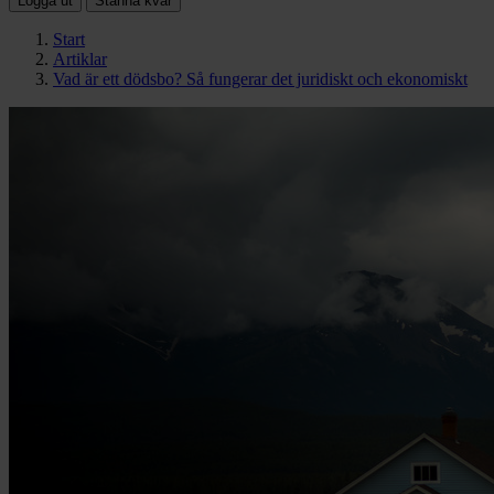
Logga ut
Stanna kvar
Start
Artiklar
Vad är ett dödsbo? Så fungerar det juridiskt och ekonomiskt