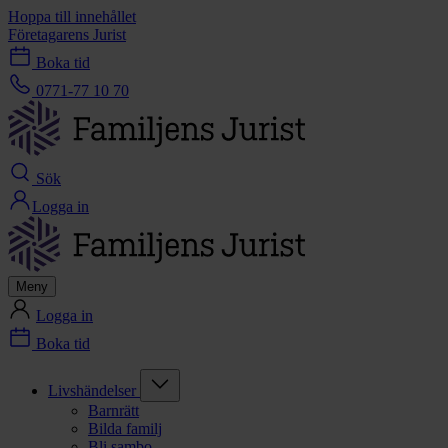
Hoppa till innehållet
Företagarens Jurist
Boka tid
0771-77 10 70
Sök
Logga in
Meny
Logga in
Boka tid
Livshändelser
Barnrätt
Bilda familj
Bli sambo