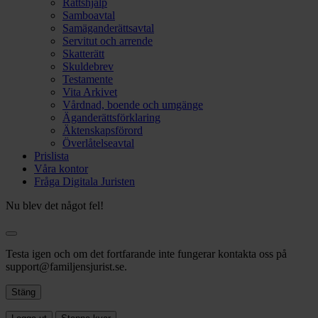
Rättshjälp
Samboavtal
Samäganderättsavtal
Servitut och arrende
Skatterätt
Skuldebrev
Testamente
Vita Arkivet
Vårdnad, boende och umgänge
Äganderättsförklaring
Äktenskapsförord
Överlåtelseavtal
Prislista
Våra kontor
Fråga Digitala Juristen
Nu blev det något fel!
Testa igen och om det fortfarande inte fungerar kontakta oss på
support@familjensjurist.se.
Stäng